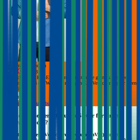
Jetzt Beratung buchen
+
3
Die durchblicker Kfz-Expert:innen beraten Sie gerne kostenlos &
unverbindlich bei der Wahl der richtigen Kfz-Versicherung für Ihren
Maserati Spyder
.
Deutsch
Kostenlose Beratung buchen
Was kostet die Versicherungs-Steuer für einen
Maserati
Spyder
?
Die
motorbezogene Versicherungssteuer (mVSt)
für einen