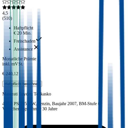
4,5
(
510
)
Haftpflicht
€ 20 Mio.
Freischaden
Assistance
Monatliche Prämie
inkl. mVSt.
€ 240,12
Haftpflicht
berechnen
Maserati
Spyder, Teilkasko
400.9 PS/295 KW, benzin, Baujahr 2007,
BM-Stufe
0
,
Versicherungsnehmer 30 Jahre