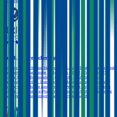
abschließen.
4,2
Zurich Autoversicherung
Die Zurich Versicherung bietet eine Kfz-Haftpflichtversicherung mit
einer Versicherungssumme in Höhe von € 8, 12, 15, 20 oder 25
Mio. an. Für die Bonusstufen 0 bis 3 bietet die Zurich einen
Bonusstufenvorteil an. Damit geht die Bonusstufe nicht verloren,
egal wie viele Schäden passieren. Des Weiteren kann gegen einen
Aufpreis ein Assistance-Produkt, eine Insassen-Unfallversicherung
sowie eine Rechtsschutzversicherung gewählt werden.