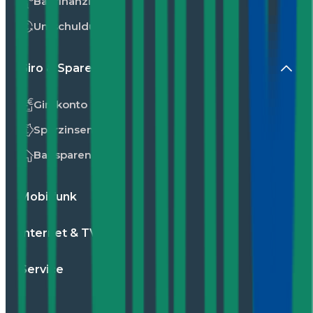
Baufinanzierung
Umschuldung
Giro & Sparen
Girokonto
Sparzinsen
Bausparen
Mobilfunk
Internet & TV
Service