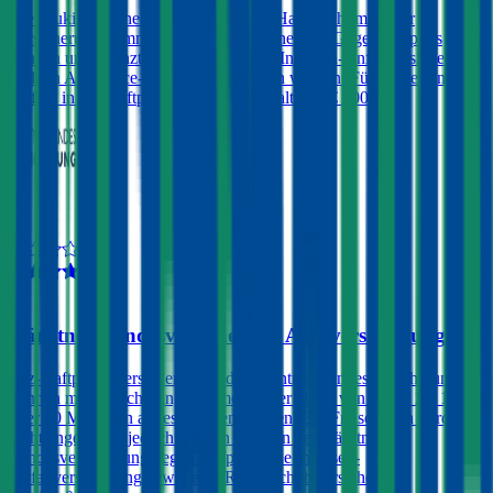
Die Muki Versicherung bietet die Kfz-Haftpflicht mit einer
Versicherungssummen von € 35 Millionen an. Gegen Aufpreis
können unbegrenzte Freischäden, eine Insassen-Unfallversicherung
und ein Assistance-Paket abgeschlossen werden. Für Fahrer unter
23 fällt in der Haftpflicht ein Selbstbehalt von € 500 an.
4,0
Kärntner Landesversicherung Autoversicherung
Kfz-Haftpflichtversicherungen der Kärntner Landesversicherung
können mit Versicherungssummen in der Höhe von € 7,6, 10, 15
oder 20 Millionen abgeschlossen werden. Ein Freischaden wird
nicht angeboten, jedoch können Kunden der Kärntner
Landesversicherung gegen Aufpreis eine Insassen-
Unfallversicherung sowie eine Rechtsschutzversicherung