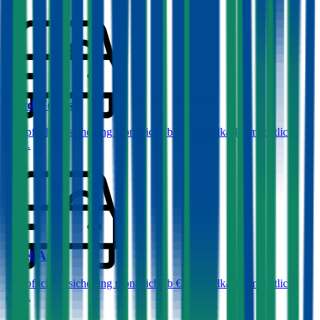
Ford
Focus
Haftpflichtversicherung monatlich ab
€ 32
,
Vollkasko monatlich
ab …
Opel
Astra
Haftpflichtversicherung monatlich ab
€ 36
,
Vollkasko monatlich
ab …