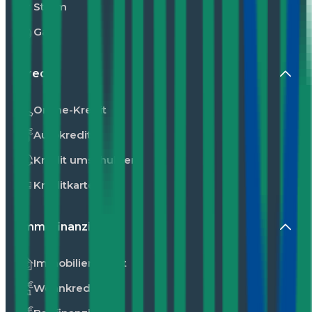
Strom
Gas
Kredit
Online-Kredit
Autokredit
Kredit umschulden
Kreditkarte
Immofinanzierung
Immobilienkredit
Wohnkredit