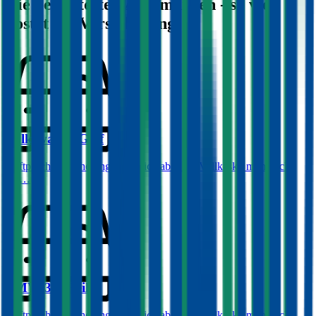
Die beliebtesten Automarken - so viel
kostet die Versicherung:
Volkswagen
Golf
Haftpflichtversicherung monatlich ab
€ 50
,
Vollkasko monatlich
ab …
BMW
3er-Reihe
Haftpflichtversicherung monatlich ab
€ 68
,
Vollkasko monatlich