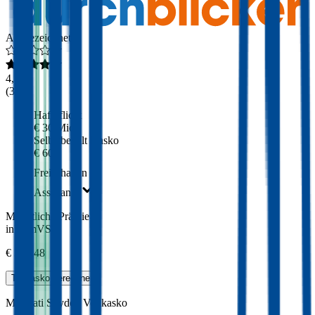
Ausgezeichnet
4,3
(
309
)
Haftpflicht
€ 30 Mio.
Selbstbehalt Kasko
€ 600
Freischaden
Assistance
Monatliche Prämie
inkl. mVSt.
€ 326,48
Teilkasko
berechnen
Maserati
Spyder, Vollkasko