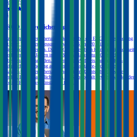
4,4
ERGO Autoversicherung
Kfz-Haftpflichtversicherungen können bei der ERGO Versicherung
mit einer Versicherungssumme von € 15 und 20 Millionen
abgeschlossen werden. Die ERGO bietet ihren Kunden, die sich seit
mindestens zwei Jahren in der Bonus Malus-Stufe 0 befinden,
unbegrenzte Freischäden. Gegen einen Aufpreis kann die Kfz-
Haftpflichtversicherung auch um ein Assistance-Produkt, eine
Insassen-Unfallversicherung sowie einen Rechtsschutz erweitert
werden. In der Haftpflicht kann ein Selbstbehalt gewählt werden der
zu einer Prämienvergünstigung führt.