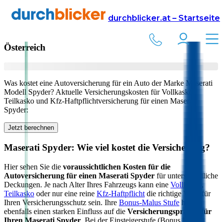
Versicherung
Autoversicherung
Maserati
durchblicker.at – Startseite
Kfz Versicherung für Ihren
Maserati Spyder
in
Österreich
Was kostet eine Autoversicherung für ein Auto der Marke
Maserati
Modell
Spyder
? Aktuelle Versicherungskosten für Vollkasko,
Teilkasko und Kfz-Haftpflichtversicherung für einen
Maserati
Spyder
:
Jetzt berechnen
Maserati
Spyder
: Wie viel kostet die Versicherung?
Hier sehen Sie die
voraussichtlichen Kosten für die
Autoversicherung für einen
Maserati
Spyder
für unterschiedliche
Deckungen. Je nach Alter Ihres Fahrzeugs kann eine
Vollkasko
,
Teilkasko
oder nur eine reine
Kfz-Haftpflicht
die richtige Wahl für
Ihren Versicherungsschutz sein. Ihre
Bonus-Malus Stufe
hat
ebenfalls einen starken Einfluss auf die
Versicherungsprämie für
Ihren
Maserati Spyder
. Bei der Einsteigerstufe (Bonus Malus