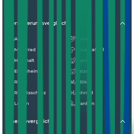
Versicherungsvergleiche
Auto
Unfall
Motorrad
Privathaftpflicht
Haushalt
Hunde
Eigenheim
Katzen
Reise
E-Bike
Rechtsschutz
Fahrrad
Leben
Kranken
Energievergleiche