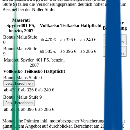
Stufe 9) fallen die Versicherungsprämien deutlich höher aus als zum
Beispiel bei der Nuller Stufe.
Maserati
Link zur
Spyder
401
PS,
Vollkasko
Teilkasko
Haftpflicht
Berechnung
benzin
,
2007
Bonus Malus
Stufe
Jetzt
ab 470 €
ab 326 €
ab 240 €
0
berechnen
Bonus Malus
Stufe
Jetzt
ab 585 €
ab 396 €
ab 286 €
9
berechnen
Maserati
Spyder
,
401
PS,
benzin
,
2007
Vollkasko
Teilkasko
Haftpflicht
Bonus Malus Stufe
0
Jetzt berechnen
ab 470 €
ab 326 €
ab 240 €
Bonus Malus Stufe
9
Jetzt berechnen
ab 585 €
ab 396 €
ab 286 €
Monatliche Prämien inkl. motorbezogener Versicherungssteuer laut
günstigstem Angebot auf durchblicker. Berechnet am
20. Juli 2026