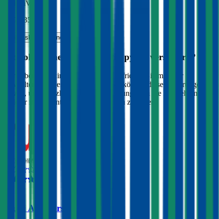
inkl. mVSt.
€ 470,35
Vollkasko
berechnen
Wo soll ich meinen
Maserati
Spyder
versichern?
Wir haben Kund:innen befragt, wie zufrieden Sie mit ihrer
gewählten Autoversicherung sind. Sie können diese Erfahrungen
nutzen, um zusätzlich zu Preis & Leistung auch die Empfehlungen
anderer in Ihre Entscheidung einfließen zu lassen:
4,5
Muki Autoversicherung