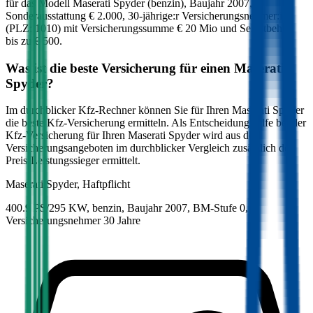
für das Modell
Maserati
Spyder
(
benzin
)
, Baujahr
2007
,
Sonderausstattung
€ 2.000
,
30-jährige:r
Versicherungsnehmer:in
(PLZ:
1010
) mit Versicherungssumme
€ 20 Mio
und Selbstbehalt
bis zu
€ 500
.
Was ist die beste Versicherung für einen
Maserati
Spyder
?
Im durchblicker Kfz-Rechner können Sie für Ihren
Maserati
Spyder
die beste Kfz-Versicherung ermitteln. Als Entscheidungshilfe bei der
Kfz-Versicherung für Ihren
Maserati
Spyder
wird aus den
Versicherungsangeboten im durchblicker Vergleich zusätzlich der
Preis-Leistungssieger ermittelt.
Maserati
Spyder, Haftpflicht
400.9 PS/295 KW, benzin, Baujahr 2007,
BM-Stufe
0
,
Versicherungsnehmer 30 Jahre