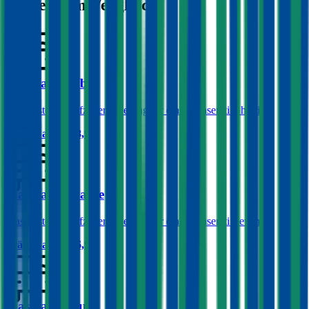
Modelle im Vergleich:
Maserati Ghibli
Was kostet die Kfz-Versicherung für einen Maserati Ghibli?
Prämie ab
€ 198,90
Maserati Levante
Was kostet die Kfz-Versicherung für einen Maserati Levante?
Prämie ab
€ 216,90
Maserati Coupé