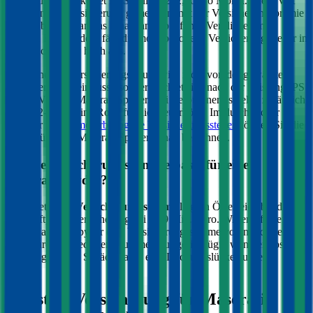
Maserati
Spyder
kostet im Schnitt €
212,16
pro Monat. Die mVSt
wird von der Versicherung gemeinsam mit der Versicherungsprämie
eingehoben und an das Finanzamt abgeführt. Verglichen mit
anderen EU-Ländern fällt die motorbezogene Versicherungssteuer in
Österreich relativ hoch aus.
Die Höhe der Versicherungssteuer wird nicht von der gewählten
Versicherung beeinflusst, sondern richtet sich nach der Leistung (PS
bzw. kW) Ihres
Maserati
Spyder
. Bei Verbrennern spielen zusätzlich
die CO2-Werte eine Rolle für die Steuerhöhe. Im durchblicker
Rechner für die
motorbezogene Versicherungssteuer
können Sie die
Steuer für Ihren
Maserati
Spyder
genau berechnen.
Welche Versicherungssumme passt für einen
Maserati
Spyder
?
Die gesetzliche
Versicherungssumme
liegt in Österreich bei der
Kfz-Haftpflichtversicherung bei 7,79 Mio. Euro. Wir empfehlen für
Ihren
Maserati
Spyder
eine Versicherungssumme von mindestens 20
Mio. Euro, da niedrigere Summen nur geringfügig weniger kosten
und bei größeren Schäden aber eine Deckungslücke auftreten
könnte.
Günstige Versicherung für
Maserati