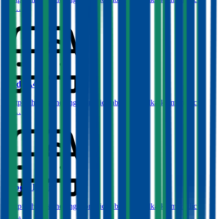
ab …
Audi
A4
Haftpflichtversicherung monatlich ab
€ 87
,
Vollkasko monatlich
ab …
Skoda
Fabia
Haftpflichtversicherung monatlich ab
€ 34
,
Vollkasko monatlich
ab …