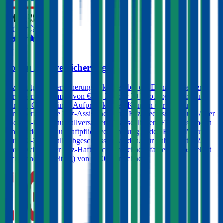
4,4
Donau Autoversicherung
Kfz-Haftpflichtversicherungen können bei der Donau mit einer
Versicherungssumme von € 10, 20 oder 30 Mio. abgeschlossen
werden. Gegen einen Aufpreis können Kunden der Donau
Versicherung eine Kfz-Assistance, eine Kfz-Rechtsschutz und/oder
eine Kfz-Insassenunfallversicherung abschließen. Ein Freischaden
kann in der Donau-Haftpflichtversicherung in den Bonus-Malus-
Stufen 0-3 ebenfalls abgeschlossen werden. Für Fahrer unter 23
Jahren wird in der Kfz-Haftpflicht im Schadenfall ein Selbstbehalt
(Schadenersatzbeitrag) von € 400 verrechnet.