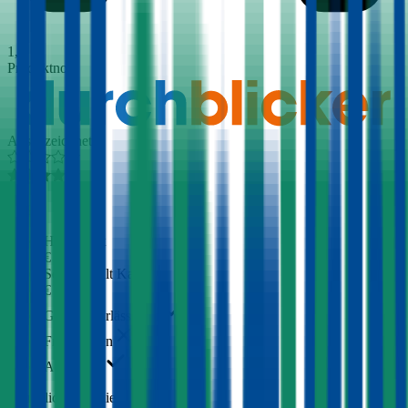
1,7
Produktnote
Ausgezeichnet
4,3
(
309
)
Haftpflicht
€ 30 Mio.
Selbstbehalt Kasko
€ 600
Grobe Fahrlässigkeit
Freischaden
Assistance
Monatliche Prämie