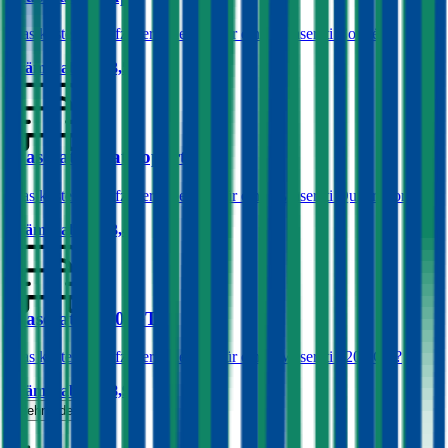
Was kostet die Kfz-Versicherung für einen Maserati Coupé?
Prämie ab
€ 233,52
Maserati Quattroporte
Was kostet die Kfz-Versicherung für einen Maserati Quattroporte?
Prämie ab
€ 183,48
Maserati 3200 GT
Was kostet die Kfz-Versicherung für einen Maserati 3200 GT?
Prämie ab
€ 218,95
Mehr laden