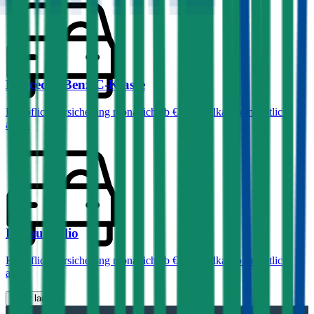
Mercedes-Benz
C-Klasse
Haftpflichtversicherung monatlich ab
€ 99
,
Vollkasko monatlich
ab …
Renault
Clio
Haftpflichtversicherung monatlich ab
€ 30
,
Vollkasko monatlich
ab …
Mehr laden