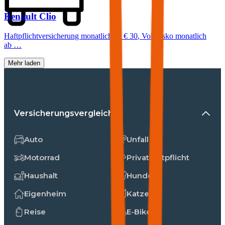
Renault
Clio
Haftpflichtversicherung monatlich ab
€ 30
,
Vollkasko monatlich
ab …
Mehr laden
Versicherungsvergleiche
Auto
Unfall
Motorrad
Privathaftpflicht
Haushalt
Hunde
Eigenheim
Katzen
Reise
E-Bike