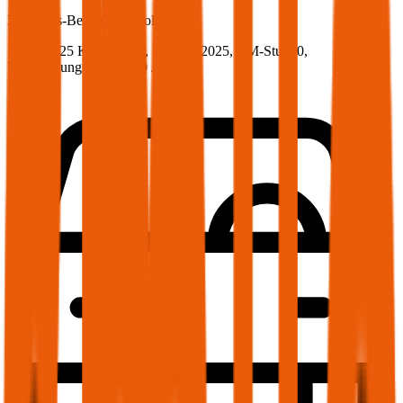
Mercedes-Benz
CLE, Vollkasko
170 PS/125 KW, hybrid, Baujahr 2025,
BM-Stufe
0
,
Versicherungsnehmer 30 Jahre