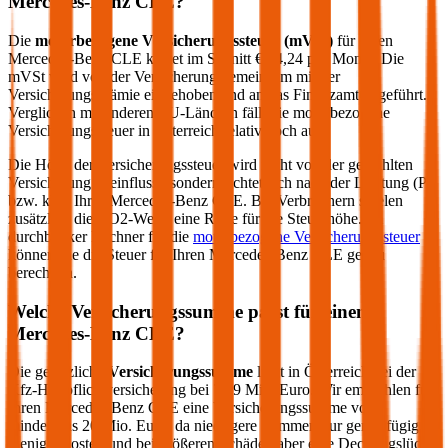
Mercedes-Benz
CLE
?
Die
motorbezogene Versicherungssteuer (mVSt)
für einen
Mercedes-Benz
CLE
kostet im Schnitt €
84,24
pro Monat. Die
mVSt wird von der Versicherung gemeinsam mit der
Versicherungsprämie eingehoben und an das Finanzamt abgeführt.
Verglichen mit anderen EU-Ländern fällt die motorbezogene
Versicherungssteuer in Österreich relativ hoch aus.
Die Höhe der Versicherungssteuer wird nicht von der gewählten
Versicherung beeinflusst, sondern richtet sich nach der Leistung (PS
bzw. kW) Ihres
Mercedes-Benz
CLE
. Bei Verbrennern spielen
zusätzlich die CO2-Werte eine Rolle für die Steuerhöhe. Im
durchblicker Rechner für die
motorbezogene Versicherungssteuer
können Sie die Steuer für Ihren
Mercedes-Benz
CLE
genau
berechnen.
Welche Versicherungssumme passt für einen
Mercedes-Benz
CLE
?
Die gesetzliche
Versicherungssumme
liegt in Österreich bei der
Kfz-Haftpflichtversicherung bei 7,79 Mio. Euro. Wir empfehlen für
Ihren
Mercedes-Benz
CLE
eine Versicherungssumme von
mindestens 20 Mio. Euro, da niedrigere Summen nur geringfügig
weniger kosten und bei größeren Schäden aber eine Deckungslücke