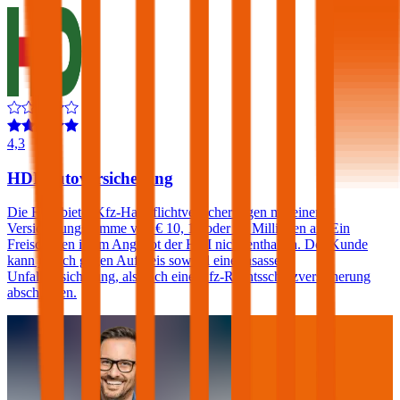
4,3
HDI Autoversicherung
Die HDI bietet Kfz-Haftpflichtversicherungen mit einer
Versicherungssumme von € 10, 15 oder 20 Millionen an. Ein
Freischaden ist im Angebot der HDI nicht enthalten. Der Kunde
kann jedoch gegen Aufpreis sowohl eine Insassen-
Unfallversicherung, als auch eine Kfz-Rechtsschutzversicherung
abschließen.