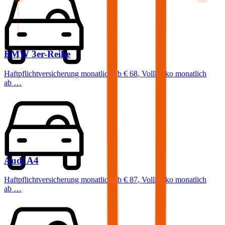
BMW
3er-Reihe
Haftpflichtversicherung monatlich ab
€ 68
,
Vollkasko monatlich
ab …
Audi
A4
Haftpflichtversicherung monatlich ab
€ 87
,
Vollkasko monatlich
ab …