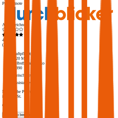
Produktnote
Ausgezeichnet
4,6
(
217
)
Haftpflicht
€ 20 Mio.
Selbstbehalt Kasko
€ 390
Freischaden
Assistance
Monatliche Prämie
inkl. mVSt.
€ 143,62
Teilkasko
berechnen