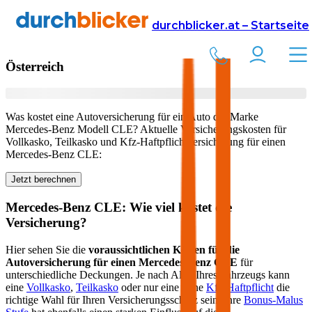
Versicherung
Autoversicherung
Mercedes-Benz
durchblicker.at – Startseite
Kfz Versicherung für Ihren
Mercedes-Benz CLE
in
Österreich
Was kostet eine Autoversicherung für ein Auto der Marke
Mercedes-Benz
Modell
CLE
? Aktuelle Versicherungskosten für
Vollkasko, Teilkasko und Kfz-Haftpflichtversicherung für einen
Mercedes-Benz
CLE
:
Jetzt berechnen
Mercedes-Benz
CLE
: Wie viel kostet die
Versicherung?
Hier sehen Sie die
voraussichtlichen Kosten für die
Autoversicherung für einen
Mercedes-Benz
CLE
für
unterschiedliche Deckungen. Je nach Alter Ihres Fahrzeugs kann
eine
Vollkasko
,
Teilkasko
oder nur eine reine
Kfz-Haftpflicht
die
richtige Wahl für Ihren Versicherungsschutz sein. Ihre
Bonus-Malus