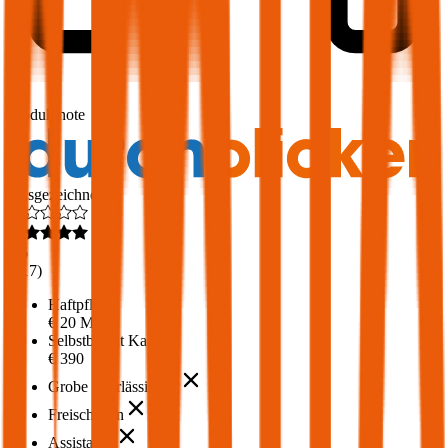
1,7
Produktnote
Ausgezeichnet
4,6
(
217
)
Haftpflicht
€ 20 Mio.
Selbstbehalt Kasko
€ 390
Grobe Fahrlässigkeit
Freischaden
Assistance