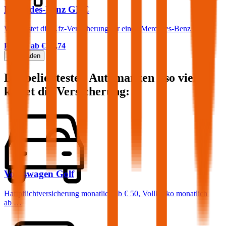
Mercedes-Benz GLC
Was kostet die Kfz-Versicherung für einen Mercedes-Benz GLC?
Prämie ab
€ 94,74
Mehr laden
Die beliebtesten Automarken - so viel
kostet die Versicherung:
Volkswagen
Golf
Haftpflichtversicherung monatlich ab
€ 50
,
Vollkasko monatlich
ab …