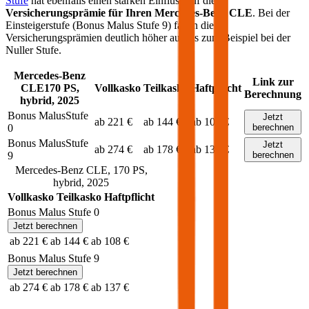
Stufe
hat ebenfalls einen starken Einfluss auf die
Versicherungsprämie für Ihren
Mercedes-Benz CLE
. Bei der
Einsteigerstufe (Bonus Malus Stufe 9) fallen die
Versicherungsprämien deutlich höher aus als zum Beispiel bei der
Nuller Stufe.
Mercedes-Benz
Link zur
CLE
170
PS,
Vollkasko
Teilkasko
Haftpflicht
Berechnung
hybrid
,
2025
Bonus Malus
Stufe
Jetzt
ab 221 €
ab 144 €
ab 108 €
0
berechnen
Bonus Malus
Stufe
Jetzt
ab 274 €
ab 178 €
ab 137 €
9
berechnen
Mercedes-Benz
CLE
,
170
PS,
hybrid
,
2025
Vollkasko
Teilkasko
Haftpflicht
Bonus Malus Stufe
0
Jetzt berechnen
ab 221 €
ab 144 €
ab 108 €
Bonus Malus Stufe
9
Jetzt berechnen
ab 274 €
ab 178 €
ab 137 €