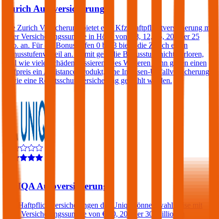
Zurich Autoversicherung
Die Zurich Versicherung bietet eine Kfz-Haftpflichtversicherung mit
einer Versicherungssumme in Höhe von € 8, 12, 15, 20 oder 25
Mio. an. Für die Bonusstufen 0 bis 3 bietet die Zurich einen
Bonusstufenvorteil an. Damit geht die Bonusstufe nicht verloren,
egal wie viele Schäden passieren. Des Weiteren kann gegen einen
Aufpreis ein Assistance-Produkt, eine Insassen-Unfallversicherung
sowie eine Rechtsschutzversicherung gewählt werden.
4,3
UNIQA Autoversicherung
Kfz-Haftpflichtversicherungen der Uniqa können wahlweise mit
einer Versicherungssumme von € 10, 20 oder 30 Millionen