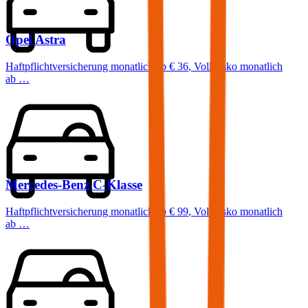
Opel
Astra
Haftpflichtversicherung monatlich ab
€ 36
,
Vollkasko monatlich
ab …
Mercedes-Benz
C-Klasse
Haftpflichtversicherung monatlich ab
€ 99
,
Vollkasko monatlich
ab …