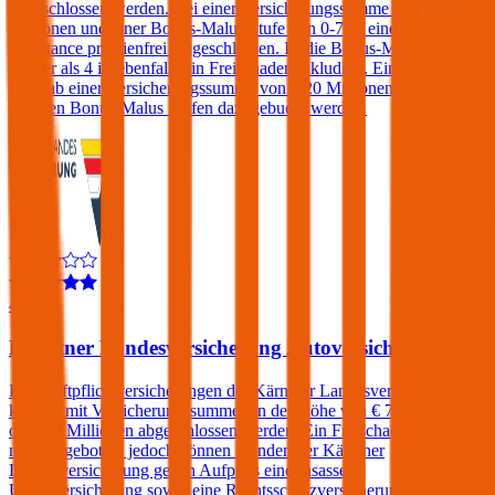
abgeschlossen werden. Bei einer Versicherungssumme von € 30
Millionen und einer Bonus-Malus Stufe von 0-7 ist eine Kfz-
Assistance prämienfrei eingeschlossen. Ist die Bonus-Malus Stufe
kleiner als 4 ist ebenfalls ein Freischaden inkludiert. Ein Freischaden
kann ab einer Versicherungssumme von € 20 Millionen auch bei
höheren Bonus-Malus Stufen dazugebucht werden.
4,0
Kärntner Landesversicherung Autoversicherung
Kfz-Haftpflichtversicherungen der Kärntner Landesversicherung
können mit Versicherungssummen in der Höhe von € 7,6, 10, 15
oder 20 Millionen abgeschlossen werden. Ein Freischaden wird
nicht angeboten, jedoch können Kunden der Kärntner
Landesversicherung gegen Aufpreis eine Insassen-
Unfallversicherung sowie eine Rechtsschutzversicherung