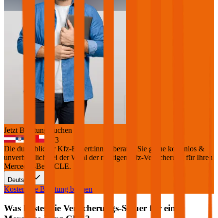
Jetzt Beratung buchen
+
3
Die durchblicker Kfz-Expert:innen beraten Sie gerne kostenlos &
unverbindlich bei der Wahl der richtigen Kfz-Versicherung für Ihren
Mercedes-Benz CLE
.
Deutsch
Kostenlose Beratung buchen
Was kostet die Versicherungs-Steuer für einen