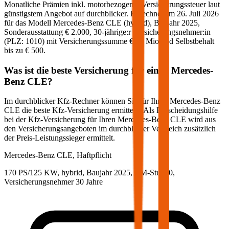
Monatliche Prämien inkl. motorbezogener Versicherungssteuer laut
günstigstem Angebot auf durchblicker. Berechnet am
26. Juli 2026
für das Modell
Mercedes-Benz
CLE
(
hybrid
)
, Baujahr
2025
,
Sonderausstattung
€ 2.000
,
30-jährige:r
Versicherungsnehmer:in
(PLZ:
1010
) mit Versicherungssumme
€ 20 Mio
und Selbstbehalt
bis zu
€ 500
.
Was ist die beste Versicherung für einen
Mercedes-
Benz
CLE
?
Im durchblicker Kfz-Rechner können Sie für Ihren
Mercedes-Benz
CLE
die beste Kfz-Versicherung ermitteln. Als Entscheidungshilfe
bei der Kfz-Versicherung für Ihren
Mercedes-Benz
CLE
wird aus
den Versicherungsangeboten im durchblicker Vergleich zusätzlich
der Preis-Leistungssieger ermittelt.
Mercedes-Benz
CLE, Haftpflicht
170 PS/125 KW, hybrid, Baujahr 2025,
BM-Stufe
0
,
Versicherungsnehmer 30 Jahre