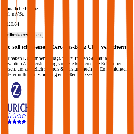
Monatliche Prämie
inkl. mVSt.
€ 220,64
Vollkasko
berechnen
Wo soll ich meinen
Mercedes-Benz
CLE
versichern?
Wir haben Kund:innen befragt, wie zufrieden Sie mit ihrer
gewählten Autoversicherung sind. Sie können diese Erfahrungen
nutzen, um zusätzlich zu Preis & Leistung auch die Empfehlungen
anderer in Ihre Entscheidung einfließen zu lassen:
4,2