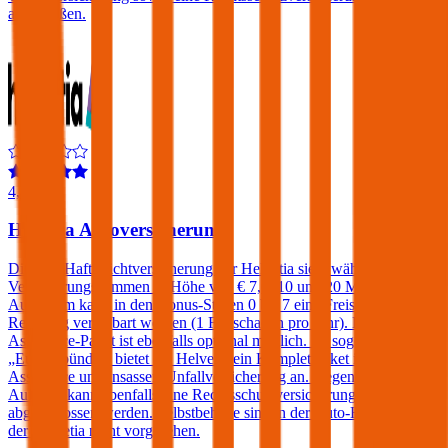
abschließen.
4,4
Helvetia Autoversicherung
Die Kfz-Haftpflichtversicherung der Helvetia sieht wählbare
Versicherungssummen in Höhe von € 7,6, 10 und 20 Millionen vor.
Außerdem kann in den Bonus-Stufen 0 bis 7 eine Freischaden-
Regelung vereinbart werden (1 Freischaden pro Jahr). Ein
Assistance-Paket ist ebenfalls optional möglich. Im sogenannten
„Europabündel“ bietet die Helvetia ein Komplettpaket inklusive
Assistance und Insassen-Unfallversicherung an. Gegen einen
Aufpreis kann ebenfalls eine Rechtsschutzversicherung
abgeschlossen werden. Selbstbehalte sind in der Auto-Haftpflicht
der Helvetia nicht vorgesehen.