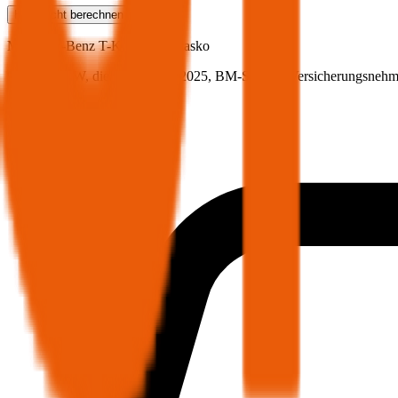
Haftpflicht
berechnen
Mercedes-Benz
T-Klasse, Teilkasko
95 PS/70 KW, diesel, Baujahr 2025,
BM-Stufe
0
, Versicherungsnehm