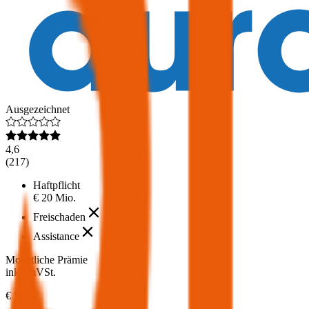
Ausgezeichnet
4,6
(
217
)
Haftpflicht
€ 20 Mio.
Freischaden
Assistance
Monatliche Prämie
inkl. mVSt.
€ 55,82