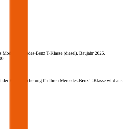
s Modell
Mercedes-Benz
T-Klasse
(
diesel
)
, Baujahr
2025
,
00
.
ei der Kfz-Versicherung für Ihren
Mercedes-Benz
T-Klasse
wird aus