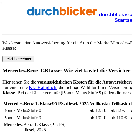
Versicherung
Autoversicherung
Mercedes-Benz
durchblicker.
Starts
Kfz Versicherung für Ihren
Mercedes-Benz T-Klasse
in
Was kostet eine Autoversicherung für ein Auto der Marke
Mercedes-
Klasse
:
Jetzt berechnen
Mercedes-Benz
T-Klasse
: Wie viel kostet die Versiche
Hier sehen Sie die
voraussichtlichen Kosten für die Autoversicher
nur eine reine
Kfz-Haftpflicht
die richtige Wahl für Ihren Versicherun
Klasse
. Bei der Einsteigerstufe (Bonus Malus Stufe 9) fallen die Vers
Mercedes-Benz
T-Klasse
95
PS,
diesel
,
2025
Vollkasko
Teilkasko
Bonus Malus
Stufe
0
ab 123 €
ab 82 €
Bonus Malus
Stufe
9
ab 192 €
ab 110 €
Mercedes-Benz
T-Klasse
,
95
PS,
diesel
,
2025