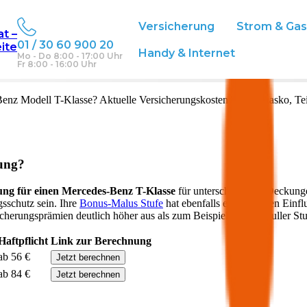
Versicherung
Strom & Ga
at –
01 / 30 60 900 20
eite
 Österreich
Handy & Internet
Mo - Do 8:00 - 17:00 Uhr
Fr 8:00 - 16:00 Uhr
Benz
Modell
T-Klasse
? Aktuelle Versicherungskosten für Vollkasko, Te
rung?
ung für einen
Mercedes-Benz
T-Klasse
für unterschiedliche Deckung
gsschutz sein. Ihre
Bonus-Malus Stufe
hat ebenfalls einen starken Einfl
icherungsprämien deutlich höher aus als zum Beispiel bei der Nuller Stu
Haftpflicht
Link zur Berechnung
ab 56 €
Jetzt berechnen
ab 84 €
Jetzt berechnen