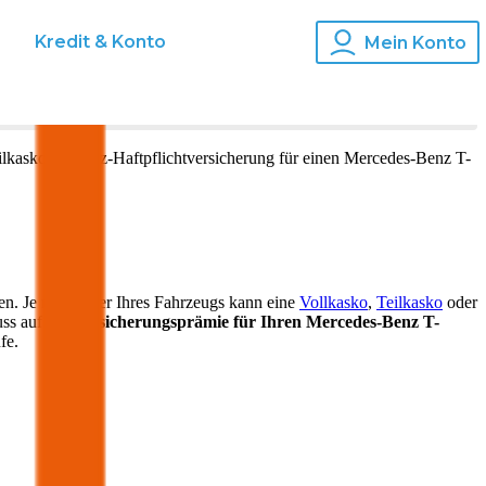
s
Kredit & Konto
Mein Konto
ilkasko und Kfz-Haftpflichtversicherung für einen
Mercedes-Benz
T-
en. Je nach Alter Ihres Fahrzeugs kann eine
Vollkasko
,
Teilkasko
oder
uss auf die
Versicherungsprämie für Ihren
Mercedes-Benz T-
fe.