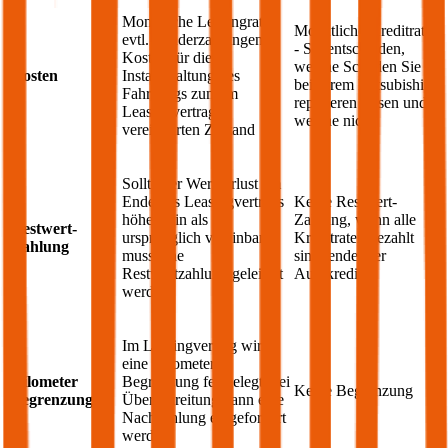
Monatliche Leasingrate,
Monatliche Kreditrate
evtl. Sonderzahlungen;
- Sie entscheiden,
Kosten für die
welche Schäden Sie
Kosten
Instandhaltung des
bei Ihrem
Mitsubishi
Fahrzeugs zum im
reparieren lassen und
Leasingvertrag
welche nicht
vereinbarten Zustand
Sollte der Wertverlust am
Ende des Leasingvertrags
Keine Restwert-
höher sein als
Zahlung, wenn alle
Restwert-
ursprünglich vereinbart,
Kreditraten bezahlt
Zahlung
muss eine
sind, endet der
Restwertzahlung geleistet
Autokredit
werden
Im Leasingvertrag wird
eine Kilometer
Kilometer
Begrenzung festgelegt, bei
Keine Begrenzung
Begrenzung
Überschreitung kann eine
Nachzahlung eingefordert
werden