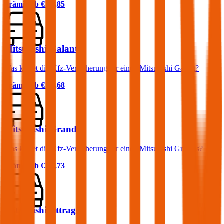
Prämie ab
€ 35,85
Mitsubishi Galant
Was kostet die Kfz-Versicherung für einen Mitsubishi Galant?
Prämie ab
€ 49,68
Mitsubishi Grandis
Was kostet die Kfz-Versicherung für einen Mitsubishi Grandis?
Prämie ab
€ 81,73
Mitsubishi Attrage