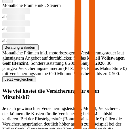
Monatliche Prämie inkl. Steuern
ab
ab
ab
Beratung anfordern
Monatliche Prämien inkl. motorbezogener Versicherungssteuer laut
günstigstem Angebot auf durchblicker.
für das Modell
Volkswagen
Golf
(
Benzin
)
, Sonderausstattung €
2000
, Baujahr
2020
, 30-
jährige:r Versicherungsnehmer:in (PLZ:
1010
, Bonus Malus Stufe
0
)
mit Versicherungssumme €
20 Mio
und Selbstbehalt bis zu €
500
.
Jetzt vergleichen
Wie viel kostet die Versicherung für einen
Mitsubishi
?
Je nach gewünschter Versicherungsleistung, Modell, Versicherer,
etc. können die Kosten für die Versicherung beim
Mitsubishi
variieren. Bei der Einsteigerstufe (Bonus Malus Stufe 9) fallen die
Versicherungsprämien deutlich höher aus als zum Beispiel bei der