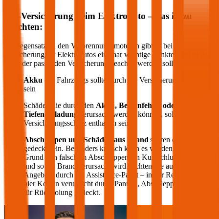
Kfz-Versicherung beim Elektroauto – das ist zu
beachten:
Im Gegensatz zu den Verbrennungsmotoren gibt es bei der
Versicherung für Elektroautos ein paar wichtige Punkte, die bei der
Wahl der passenden Versicherung beachtet werden sollten:
Akku
des Fahrzeugs sollte durch die Versicherung gedeckt
sein
Schäden die durch den
Akku, Bedienfehler oder
Tiefenentladung
verursacht werden können, sollten im
Versicherungsschutz enthalten sein
Abschleppen und Schäden aus Brand
sollten ebenfalls
gedeckt sein. Besonders kritisch kann es werden, wenn auf
Grund von falschem Abschleppen ein Kurzschluss entsteht
und so ein Brand verursacht wird. Achten Sie auch auf die
Angebote durch ein Assistance-Paket – in der Regel werden
hier Kosten verursacht durch Pannen, Abschleppen oder auch
für Rückholung gedeckt.