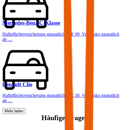
Mercedes-Benz
C-Klasse
Haftpflichtversicherung monatlich ab
€ 99
,
Vollkasko monatlich
ab …
Renault
Clio
Haftpflichtversicherung monatlich ab
€ 30
,
Vollkasko monatlich
ab …
Mehr laden
Häufige Fragen