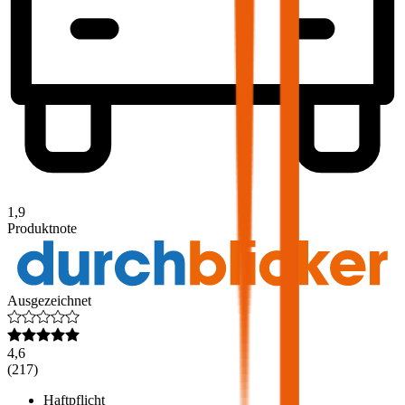
1,9
Produktnote
Ausgezeichnet
4,6
(
217
)
Haftpflicht