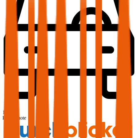
1,9
Produktnote