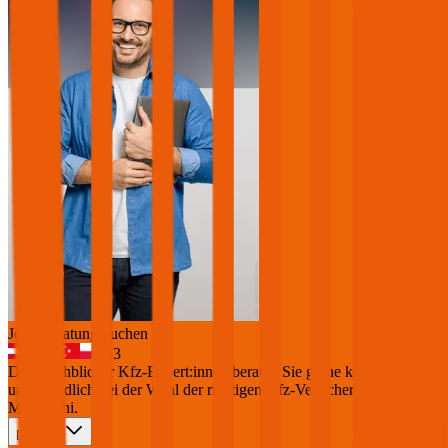
Jetzt Beratung buchen
+
3
Die durchblicker Kfz-Expert:innen beraten Sie gerne kostenlos &
unverbindlich bei der Wahl der richtigen Kfz-Versicherung für Ihren
Mitsubishi
.
Deutsch