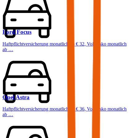
Ford
Focus
Haftpflichtversicherung monatlich ab
€ 32
,
Vollkasko monatlich
ab …
Opel
Astra
Haftpflichtversicherung monatlich ab
€ 36
,
Vollkasko monatlich
ab …