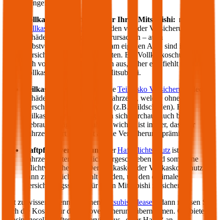
zusammengefasst:
Vollkasko Versicherung für Ihren
Mitsubishi
:
mit der
Vollkasko Versicherung
werden von der Versicherung
Schäden gedeckt, die Sie verursachen – auch
selbstverschuldete Schäden am eigenen Auto sind im
Versicherungsumfang enthalten. Ein Vollkaskoschutz zahlt
sich vor allem bei Neuwägen aus, daher empfiehlt sich die
Vollkasko für einen neuen
Mitsubishi
.
Teilkasko Versicherung:
die
Teilkasko Versicherung
deckt
Schäden an Ihrem eigenen Fahrzeug, welche ohne Ihr
Verschulden entstanden sind (z.B. Wildschäden). Eine
Teilkasko Versicherung kann sich durchaus auch bei
Gebrauchtwägen auszahlen: wichtig ist immer, dass der
Fahrzeugwert höher ist als die Versicherungsprämie.
Haftpflichtversicherung
: der
Haftpflichtschutz
ist für
Fahrzeughalter gesetzlich vorgeschrieben und somit eine
Pflichtversicherung. Der Teilkasko oder Vollkasko Schutz
kann zusätzlich gewählt werden, um den optimalen
Versicherungsschutz für Ihren
Mitsubishi
zu sichern.
Gut zu wissen: Wenn Sie einen
Mitsubishi
leasen
, dann müssen Sie
auch die Kosten für die Autoversicherung übernehmen. Oft bieten
Leasinggesellschaften ein Service aus „einer Hand“ an – das