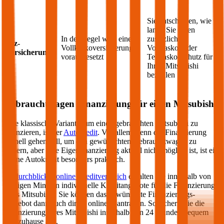
Sie entscheiden, wie
lange Sie einen
In der Regel wird eine
zusätzlichen
Kfz-
Vollkaskoversicherung
Vollkasko- oder
Versicherung
vorausgesetzt
Teilkasko-Schutz für
Ihren
Mitsubishi
bezahlen
Gebrauchtwagen Finanzierung für einen
Mitsubishi
Eine klassische Variante, um einen gebrauchten
Mitsubishi
zu
finanzieren, ist der
Autokredit
. Vor allem wenn die Finanzierung
schnell gehen soll, um den gewünschten Gebrauchtwagen zu
sichern, aber eine Eigenfinanzierung aktuell nicht möglich ist, ist ein
online Autokredit besonders praktisch.
Im
durchblicker online Kreditvergleich
erhalten Sie innerhalb von
wenigen Minuten individuelle Kreditangebote für die Finanzierung
Ihres
Mitsubishi
. Sie können das gewünschte Finanzierungs-
Angebot dann auch direkt online beantragen. So sichern Sie die
Finanzierung Ihres
Mitsubishi
innerhalb von 24 Stunden bequem
von zuhause aus.