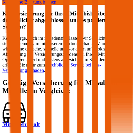
Kostenlose Beratung buchen
Kfz Versicherung für Ihren
Mitsubishi
über
durchblicker abgeschlossen und es passiert ein
Schaden?
Keine Sorge, auch im Schadensfall lassen wir Sie nicht im Regen
stehen! Gemeinsam mit unserem Partner Schaden-Manager sorgen
wir für eine einfache, schnelle und vor allem unbürokratische
Abwicklung des Versicherungsschadens bei Ihrem
Mitsubishi
.
Optimal versichert und bestens abgesichert im Schadensfall –
erfahren Sie mehr zum
durchblicker Service bei Kfz-
Versicherungsschäden
.
Günstige Versicherung für
Mitsubishi
Modelle im Vergleich:
Mitsubishi Colt