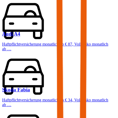
Audi
A4
Haftpflichtversicherung monatlich ab
€ 87
,
Vollkasko monatlich
ab …
Skoda
Fabia
Haftpflichtversicherung monatlich ab
€ 34
,
Vollkasko monatlich
ab …