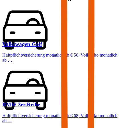
Volkswagen
Golf
Haftpflichtversicherung monatlich ab
€ 50
,
Vollkasko monatlich
ab …
BMW
3er-Reihe
Haftpflichtversicherung monatlich ab
€ 68
,
Vollkasko monatlich
ab …