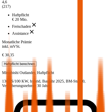
4,6
(
217
)
Haftpflicht
€ 20 Mio.
Freischaden
Assistance
Monatliche Prämie
inkl. mVSt.
€ 30,35
Haftpflicht
berechnen
Mitsubishi
Outlander, Haftpflicht
136 PS/100 KW, hybrid, Baujahr 2025,
BM-Stufe
0
,
Versicherungsnehmer 30 Jahre