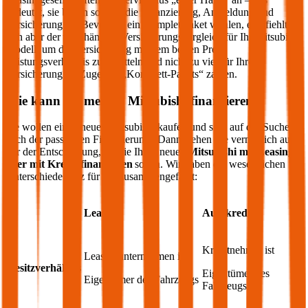
bedeutet, sie bieten sowohl die Finanzierung, Anmeldung und
Versicherung an. Bevor Sie ein Komplettpaket wählen, empfiehlt
sich aber der unabhängige Versicherungsvergleich für Ihr
Mitsubishi
Modell, um die Versicherung mit dem besten Preis-
Leistungsverhältnis zu ermitteln und nicht zu viel für Ihre
Versicherung im Zuge des „Komplett-Pakets“ zahlen.
Wie kann ich meinen
Mitsubishi
finanzieren?
Sie wollen einen neuen
Mitsubishi
kaufen und sind auf der Suche
nach der passenden Finanzierung? Dann stehen Sie vermutlich auch
vor der Entscheidung, ob Sie Ihren neuen
Mitsubishi
mit Leasing
oder mit Kredit finanzieren
sollen. Wir haben die wesentlichen
Unterschiede kurz für Sie zusammengefasst:
Leasing
Autokredit
Kreditnehmer ist
Leasingunternehmen ist
Besitzverhältnis
Eigentümer des
Eigentümer des Fahrzeugs
Fahrzeugs