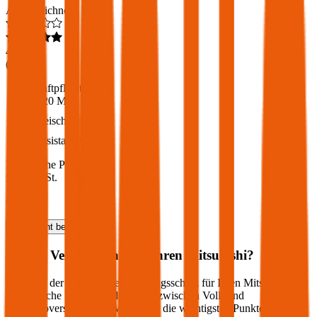
Ausgezeichnet
4,6
(
217
)
Haftpflicht
€ 20 Mio.
Freischaden
Assistance
Monatliche Prämie
inkl. mVSt.
€ 78,41
Haftpflicht
berechnen
Welche Versicherung für Ihren
Mitsubishi
?
Wie sieht der optimale Versicherungsschutz für Ihren
Mitsubishi
aus? Welche Unterschiede gibt es zwischen Voll- und
Teilkaskoversicherung? Wir haben die wichtigsten Punkte für Sie