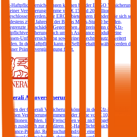
Kfz-Haftpflichtversicherungen können bei der ERGO Versicherung
mit einer Versicherungssumme von € 15 und 20 Millionen
abgeschlossen werden. Die ERGO bietet ihren Kunden, die sich seit
mindestens zwei Jahren in der Bonus Malus-Stufe 0 befinden,
unbegrenzte Freischäden. Gegen einen Aufpreis kann die Kfz-
Haftpflichtversicherung auch um ein Assistance-Produkt, eine
Insassen-Unfallversicherung sowie einen Rechtsschutz erweitert
werden. In der Haftpflicht kann ein Selbstbehalt gewählt werden der
zu einer Prämienvergünstigung führt.
Generali Autoversicherung
Kunden der Generali Versicherung können in der Kfz-Haftpflicht
zwischen Versicherungssummen in der Höhe von € 10, 15, 20 und
25 Millionen wählen. Ein Freischaden wird nicht angeboten, jedoch
können zusätzlich zur regulären Kfz-Haftpflichtversicherung ein
Assistance-Produkt, Rechtsschutz und/oder eine
Insassenunfallversicherung abgeschlossen werden.