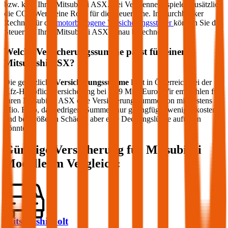
bzw. kW) Ihres
Mitsubishi
ASX
. Bei Verbrennern spielen zusätzlich
die CO2-Werte eine Rolle für die Steuerhöhe. Im durchblicker
Rechner für die
motorbezogene Versicherungssteuer
können Sie die
Steuer für Ihren
Mitsubishi
ASX
genau berechnen.
Welche Versicherungssumme passt für einen
Mitsubishi
ASX
?
Die gesetzliche
Versicherungssumme
liegt in Österreich bei der
Kfz-Haftpflichtversicherung bei 7,79 Mio. Euro. Wir empfehlen für
Ihren
Mitsubishi
ASX
eine Versicherungssumme von mindestens 20
Mio. Euro, da niedrigere Summen nur geringfügig weniger kosten
und bei größeren Schäden aber eine Deckungslücke auftreten
könnte.
Günstige Versicherung für
Mitsubishi
Modelle im Vergleich:
Mitsubishi Colt