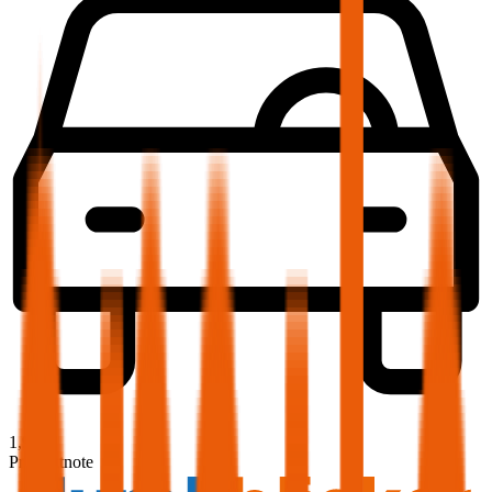
1,9
Produktnote