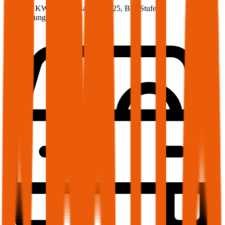
91 PS/67 KW, benzin, Baujahr 2025,
BM-Stufe
0
,
Versicherungsnehmer 30 Jahre