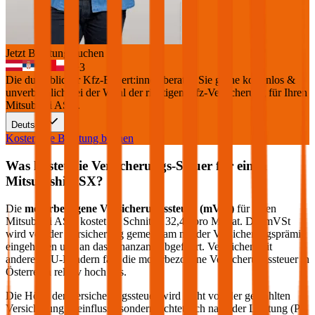
Jetzt Beratung buchen
+
3
Die durchblicker Kfz-Expert:innen beraten Sie gerne kostenlos &
unverbindlich bei der Wahl der richtigen Kfz-Versicherung für Ihren
Mitsubishi ASX
.
Deutsch
Kostenlose Beratung buchen
Was kostet die Versicherungs-Steuer für einen
Mitsubishi
ASX
?
Die
motorbezogene Versicherungssteuer (mVSt)
für einen
Mitsubishi
ASX
kostet im Schnitt €
32,40
pro Monat. Die mVSt
wird von der Versicherung gemeinsam mit der Versicherungsprämie
eingehoben und an das Finanzamt abgeführt. Verglichen mit
anderen EU-Ländern fällt die motorbezogene Versicherungssteuer in
Österreich relativ hoch aus.
Die Höhe der Versicherungssteuer wird nicht von der gewählten
Versicherung beeinflusst, sondern richtet sich nach der Leistung (PS