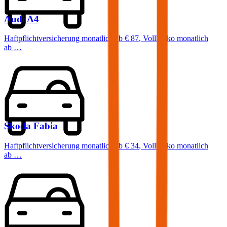
Audi
A4
Haftpflichtversicherung monatlich ab
€ 87
,
Vollkasko monatlich
ab …
Skoda
Fabia
Haftpflichtversicherung monatlich ab
€ 34
,
Vollkasko monatlich
ab …