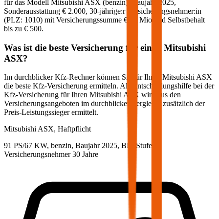
für das Modell
Mitsubishi
ASX
(
benzin
)
, Baujahr
2025
,
Sonderausstattung
€ 2.000
,
30-jährige:r
Versicherungsnehmer:in
(PLZ:
1010
) mit Versicherungssumme
€ 20 Mio
und Selbstbehalt
bis zu
€ 500
.
Was ist die beste Versicherung für einen
Mitsubishi
ASX
?
Im durchblicker Kfz-Rechner können Sie für Ihren
Mitsubishi
ASX
die beste Kfz-Versicherung ermitteln. Als Entscheidungshilfe bei der
Kfz-Versicherung für Ihren
Mitsubishi
ASX
wird aus den
Versicherungsangeboten im durchblicker Vergleich zusätzlich der
Preis-Leistungssieger ermittelt.
Mitsubishi
ASX, Haftpflicht
91 PS/67 KW, benzin, Baujahr 2025,
BM-Stufe
0
,
Versicherungsnehmer 30 Jahre