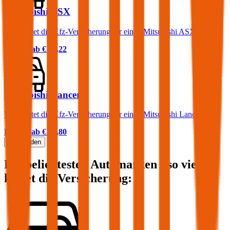
Mitsubishi ASX
Was kostet die Kfz-Versicherung für einen Mitsubishi ASX?
Prämie ab
€ 52,22
Mitsubishi Lancer
Was kostet die Kfz-Versicherung für einen Mitsubishi Lancer?
Prämie ab
€ 65,80
Mehr laden
Die beliebtesten Automarken - so viel
kostet die Versicherung: