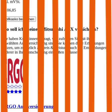
inkl. mVSt.
€ 106,85
Vollkasko
berechnen
Wo soll ich meinen
Mitsubishi
ASX
versichern?
Wir haben Kund:innen befragt, wie zufrieden Sie mit ihrer
gewählten Autoversicherung sind. Sie können diese Erfahrungen
nutzen, um zusätzlich zu Preis & Leistung auch die Empfehlungen
anderer in Ihre Entscheidung einfließen zu lassen:
4,4
ERGO Autoversicherung