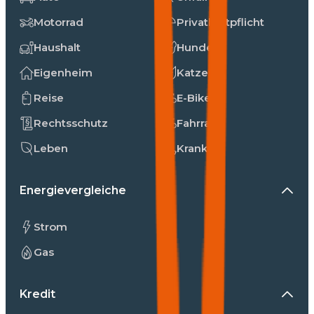
Motorrad
Privathaftpflicht
Haushalt
Hunde
Eigenheim
Katzen
Reise
E-Bike
Rechtsschutz
Fahrrad
Leben
Kranken
Energievergleiche
Strom
Gas
Kredit