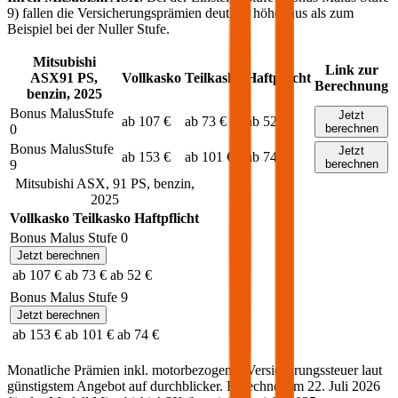
9) fallen die Versicherungsprämien deutlich höher aus als zum
Beispiel bei der Nuller Stufe.
Mitsubishi
Link zur
ASX
91
PS,
Vollkasko
Teilkasko
Haftpflicht
Berechnung
benzin
,
2025
Bonus Malus
Stufe
Jetzt
ab 107 €
ab 73 €
ab 52 €
0
berechnen
Bonus Malus
Stufe
Jetzt
ab 153 €
ab 101 €
ab 74 €
9
berechnen
Mitsubishi
ASX
,
91
PS,
benzin
,
2025
Vollkasko
Teilkasko
Haftpflicht
Bonus Malus Stufe
0
Jetzt berechnen
ab 107 €
ab 73 €
ab 52 €
Bonus Malus Stufe
9
Jetzt berechnen
ab 153 €
ab 101 €
ab 74 €
Monatliche Prämien inkl. motorbezogener Versicherungssteuer laut
günstigstem Angebot auf durchblicker. Berechnet am
22. Juli 2026