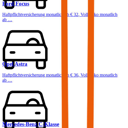
Ford
Focus
Haftpflichtversicherung monatlich ab
€ 32
,
Vollkasko monatlich
ab …
Opel
Astra
Haftpflichtversicherung monatlich ab
€ 36
,
Vollkasko monatlich
ab …
Mercedes-Benz
C-Klasse