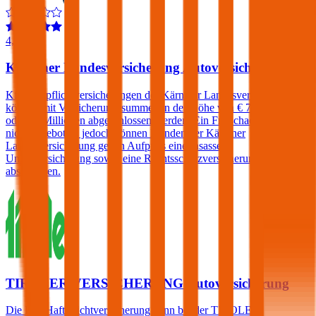
4,0
Kärntner Landesversicherung Autoversicherung
Kfz-Haftpflichtversicherungen der Kärntner Landesversicherung
können mit Versicherungssummen in der Höhe von € 7,6, 10, 15
oder 20 Millionen abgeschlossen werden. Ein Freischaden wird
nicht angeboten, jedoch können Kunden der Kärntner
Landesversicherung gegen Aufpreis eine Insassen-
Unfallversicherung sowie eine Rechtsschutzversicherung
abschließen.
TIROLER VERSICHERUNG Autoversicherung
Die Kfz-Haftpflichtversicherung kann bei der TIROLER