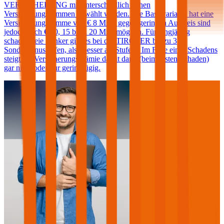
VERSICHERUNG mit unterschiedlich hohen
Versicherungssummen gewählt werden. Die Basisvariante hat eine
Versicherungssumme von € 8 Mio., gegen geringen Aufpreis sind
jedoch auch € 10, 15 bzw. 20 Mio. möglich. Für langjährig
schadenfreie Lenker gibt es bei der TIROLER bis zu 3
Sonderbonusstufen, also besser als Stufe 0. Im Falle eines Schadens
steigt die Versicherungsprämie damit dann (beim ersten Schaden)
gar nicht oder nur geringfügig.