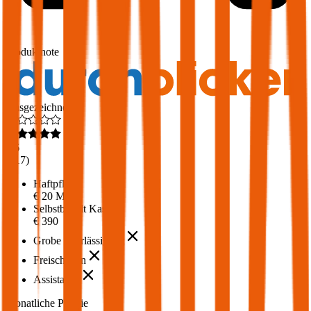
1,7
Produktnote
Ausgezeichnet
4,6
(
217
)
Haftpflicht
€ 20 Mio.
Selbstbehalt Kasko
€ 390
Grobe Fahrlässigkeit
Freischaden
Assistance
Monatliche Prämie