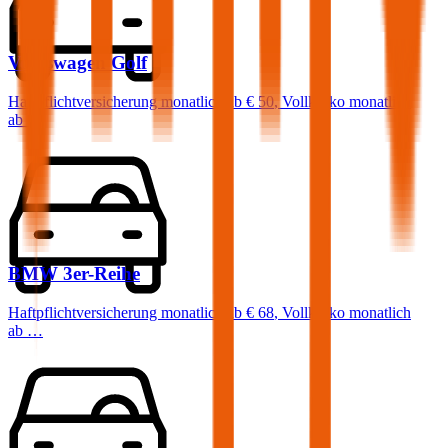
Volkswagen
Golf
Haftpflichtversicherung monatlich ab
€ 50
,
Vollkasko monatlich
ab …
BMW
3er-Reihe
Haftpflichtversicherung monatlich ab
€ 68
,
Vollkasko monatlich
ab …