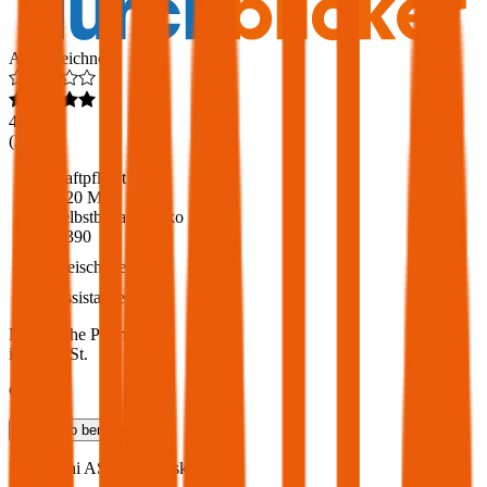
Ausgezeichnet
4,6
(
217
)
Haftpflicht
€ 20 Mio.
Selbstbehalt Kasko
€ 390
Freischaden
Assistance
Monatliche Prämie
inkl. mVSt.
€ 73,02
Teilkasko
berechnen
Mitsubishi
ASX, Vollkasko