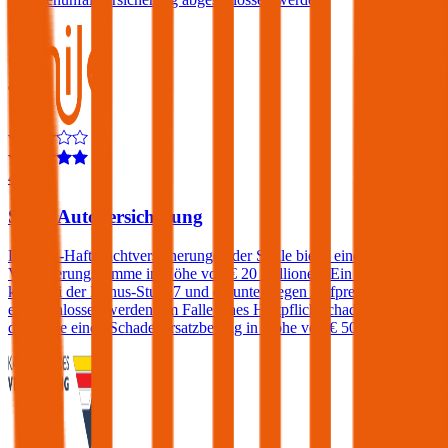
4,6
Smile Autoversicherung
Die Kfz-Haftpflichtversicherungen der Smile bietet eine
Versicherungssumme in Höhe von € 20 Millionen. Ein Freischaden
kann bei der Bonus-Stufe 7 und darunter gegen Aufpreis
eingeschlossen werden. Im Falle eines Haftpflichtschadens verlangt
die Smile einen Schadenersatzbeitrag in Höhe von € 500.