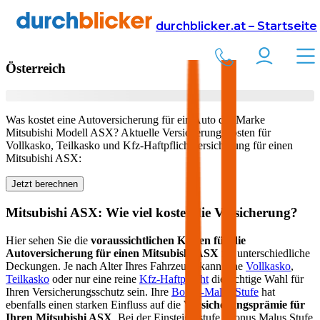
Versicherung
Autoversicherung
Mitsubishi
durchblicker.at – Startseite
Kfz Versicherung für Ihren
Mitsubishi ASX
in
Österreich
Was kostet eine Autoversicherung für ein Auto der Marke
Mitsubishi
Modell
ASX
? Aktuelle Versicherungskosten für
Vollkasko, Teilkasko und Kfz-Haftpflichtversicherung für einen
Mitsubishi
ASX
:
Jetzt berechnen
Mitsubishi
ASX
: Wie viel kostet die Versicherung?
Hier sehen Sie die
voraussichtlichen Kosten für die
Autoversicherung für einen
Mitsubishi
ASX
für unterschiedliche
Deckungen. Je nach Alter Ihres Fahrzeugs kann eine
Vollkasko
,
Teilkasko
oder nur eine reine
Kfz-Haftpflicht
die richtige Wahl für
Ihren Versicherungsschutz sein. Ihre
Bonus-Malus Stufe
hat
ebenfalls einen starken Einfluss auf die
Versicherungsprämie für
Ihren
Mitsubishi ASX
. Bei der Einsteigerstufe (Bonus Malus Stufe