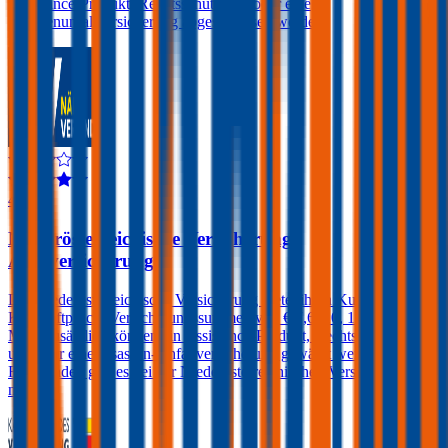
Assistance-Produkt, Rechtsschutz und/oder eine
Insassenunfallversicherung abgeschlossen werden.
4,1
Niederösterreichische Versicherung
Autoversicherung
Die Niederösterreichische Versicherung bietet ihren Kunden in der
Kfz-Haftpflicht Versicherungssummen von € 7,6, 10, 15 und 20
Mio. Zusätzlich können ein Assistance-Produkt, Rechtsschutz
und/oder eine Insassen-Unfallversicherung gewählt werden. Einen
Freischaden gibt es bei der Niederösterreichischen Versicherung
nicht.