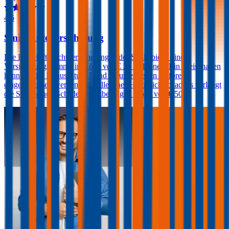
4,6
Smile Autoversicherung
Die Kfz-Haftpflichtversicherungen der Smile bietet eine
Versicherungssumme in Höhe von € 20 Millionen. Ein Freischaden
kann bei der Bonus-Stufe 7 und darunter gegen Aufpreis
eingeschlossen werden. Im Falle eines Haftpflichtschadens verlangt
die Smile einen Schadenersatzbeitrag in Höhe von € 500.