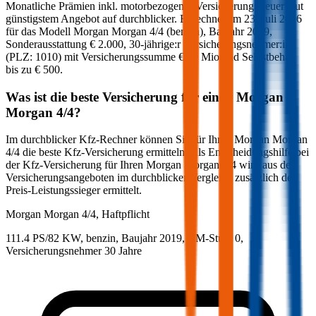
Monatliche Prämien inkl. motorbezogener Versicherungssteuer laut
günstigstem Angebot auf durchblicker. Berechnet am
23. Juli 2026
für das Modell
Morgan
Morgan 4/4
(
benzin
)
, Baujahr
2019
,
Sonderausstattung
€ 2.000
,
30-jährige:r
Versicherungsnehmer:in
(PLZ:
1010
) mit Versicherungssumme
€ 20 Mio
und Selbstbehalt
bis zu
€ 500
.
Was ist die beste Versicherung für einen
Morgan
Morgan 4/4
?
Im durchblicker Kfz-Rechner können Sie für Ihren
Morgan
Morgan
4/4
die beste Kfz-Versicherung ermitteln. Als Entscheidungshilfe bei
der Kfz-Versicherung für Ihren
Morgan
Morgan 4/4
wird aus den
Versicherungsangeboten im durchblicker Vergleich zusätzlich der
Preis-Leistungssieger ermittelt.
Morgan
Morgan 4/4, Haftpflicht
111.4 PS/82 KW, benzin, Baujahr 2019,
BM-Stufe
0
,
Versicherungsnehmer 30 Jahre