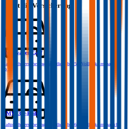
kostet die Versicherung:
Volkswagen
Golf
Haftpflichtversicherung monatlich ab
€ 50
,
Vollkasko monatlich
ab …
BMW
3er-Reihe
Haftpflichtversicherung monatlich ab
€ 68
,
Vollkasko monatlich