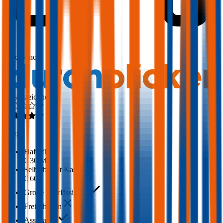
1,7
Produktnote
Ausgezeichnet
4,3
(
309
)
Haftpflicht
€ 30 Mio.
Selbstbehalt Kasko
€ 600
Grobe Fahrlässigkeit
Freischaden
Assistance