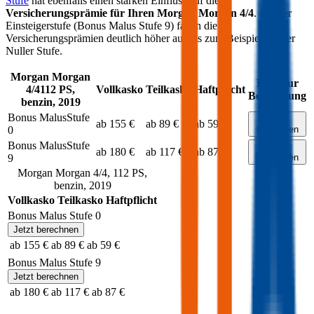
Stufe
hat ebenfalls einen starken Einfluss auf die
Versicherungsprämie für Ihren
Morgan Morgan 4/4
. Bei der
Einsteigerstufe (Bonus Malus Stufe 9) fallen die
Versicherungsprämien deutlich höher aus als zum Beispiel bei der
Nuller Stufe.
Morgan
Morgan
Link zur
4/4
112
PS,
Vollkasko
Teilkasko
Haftpflicht
Berechnung
benzin
,
2019
Bonus Malus
Stufe
Jetzt
ab 155 €
ab 89 €
ab 59 €
0
berechnen
Bonus Malus
Stufe
Jetzt
ab 180 €
ab 117 €
ab 87 €
9
berechnen
Morgan
Morgan 4/4
,
112
PS,
benzin
,
2019
Vollkasko
Teilkasko
Haftpflicht
Bonus Malus Stufe
0
Jetzt berechnen
ab 155 €
ab 89 €
ab 59 €
Bonus Malus Stufe
9
Jetzt berechnen
ab 180 €
ab 117 €
ab 87 €