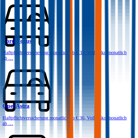
Ford
Focus
Haftpflichtversicherung monatlich ab
€ 32
,
Vollkasko monatlich
ab …
Opel
Astra
Haftpflichtversicherung monatlich ab
€ 36
,
Vollkasko monatlich
ab …