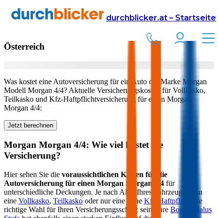
Versicherung
Autoversicherung
Morgan
durchblicker.at – Startseite
Kfz Versicherung für Ihren
Morgan Morgan 4/4
in
Österreich
Was kostet eine Autoversicherung für ein Auto der Marke
Morgan
Modell
Morgan 4/4
? Aktuelle Versicherungskosten für Vollkasko,
Teilkasko und Kfz-Haftpflichtversicherung für einen
Morgan
Morgan 4/4
:
Jetzt berechnen
Morgan
Morgan 4/4
: Wie viel kostet die
Versicherung?
Hier sehen Sie die
voraussichtlichen Kosten für die
Autoversicherung für einen
Morgan
Morgan 4/4
für
unterschiedliche Deckungen. Je nach Alter Ihres Fahrzeugs kann
eine
Vollkasko
,
Teilkasko
oder nur eine reine
Kfz-Haftpflicht
die
richtige Wahl für Ihren Versicherungsschutz sein. Ihre
Bonus-Malus