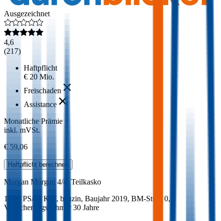
Ausgezeichnet
4,6
(
217
)
Haftpflicht
€ 20 Mio.
Freischaden
Assistance
Monatliche Prämie
inkl. mVSt.
€ 59,06
Haftpflicht
berechnen
Morgan
Morgan 4/4, Teilkasko
111.4 PS/82 KW, benzin, Baujahr 2019,
BM-Stufe
0
,
Versicherungsnehmer 30 Jahre