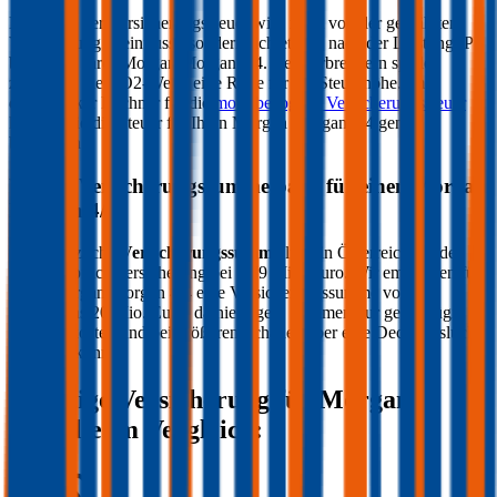
Die Höhe der Versicherungssteuer wird nicht von der gewählten
Versicherung beeinflusst, sondern richtet sich nach der Leistung (PS
bzw. kW) Ihres
Morgan
Morgan 4/4
. Bei Verbrennern spielen
zusätzlich die CO2-Werte eine Rolle für die Steuerhöhe. Im
durchblicker Rechner für die
motorbezogene Versicherungssteuer
können Sie die Steuer für Ihren
Morgan
Morgan 4/4
genau
berechnen.
Welche Versicherungssumme passt für einen
Morgan
Morgan 4/4
?
Die gesetzliche
Versicherungssumme
liegt in Österreich bei der
Kfz-Haftpflichtversicherung bei 7,79 Mio. Euro. Wir empfehlen für
Ihren
Morgan
Morgan 4/4
eine Versicherungssumme von
mindestens 20 Mio. Euro, da niedrigere Summen nur geringfügig
weniger kosten und bei größeren Schäden aber eine Deckungslücke
auftreten könnte.
Günstige Versicherung für
Morgan
Modelle im Vergleich: