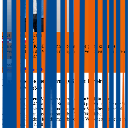
Jetzt Beratung buchen
+
3
Die durchblicker Kfz-Expert:innen beraten Sie gerne kostenlos &
unverbindlich bei der Wahl der richtigen Kfz-Versicherung für Ihren
Morgan Morgan 4/4
.
Deutsch
Kostenlose Beratung buchen
Was kostet die Versicherungs-Steuer für einen
Morgan
Morgan 4/4
?
Die
motorbezogene Versicherungssteuer (mVSt)
für einen
Morgan
Morgan 4/4
kostet im Schnitt €
39,56
pro Monat. Die mVSt
wird von der Versicherung gemeinsam mit der Versicherungsprämie
eingehoben und an das Finanzamt abgeführt. Verglichen mit
anderen EU-Ländern fällt die motorbezogene Versicherungssteuer in
Österreich relativ hoch aus.