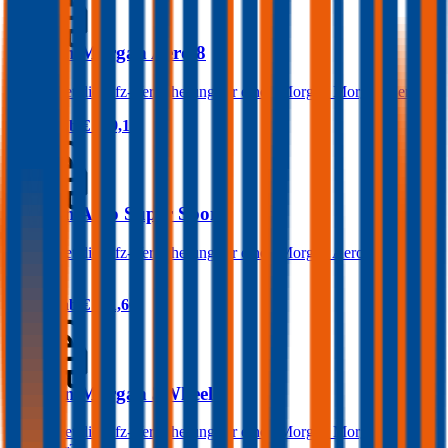
Morgan Morgan Aero 8
Was kostet die Kfz-Versicherung für einen Morgan Morgan Aero 8?
Prämie ab
€ 219,16
Morgan Aero Super Sports
Was kostet die Kfz-Versicherung für einen Morgan Aero Super
Sports?
Prämie ab
€ 311,60
Morgan Morgan 3Wheeler
Was kostet die Kfz-Versicherung für einen Morgan Morgan