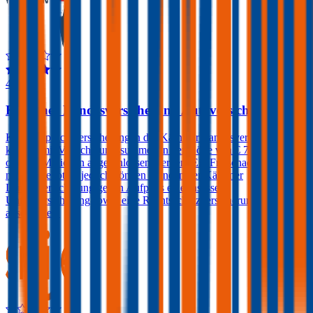
4,0
Kärntner Landesversicherung Autoversicherung
Kfz-Haftpflichtversicherungen der Kärntner Landesversicherung
können mit Versicherungssummen in der Höhe von € 7,6, 10, 15
oder 20 Millionen abgeschlossen werden. Ein Freischaden wird
nicht angeboten, jedoch können Kunden der Kärntner
Landesversicherung gegen Aufpreis eine Insassen-
Unfallversicherung sowie eine Rechtsschutzversicherung
abschließen.