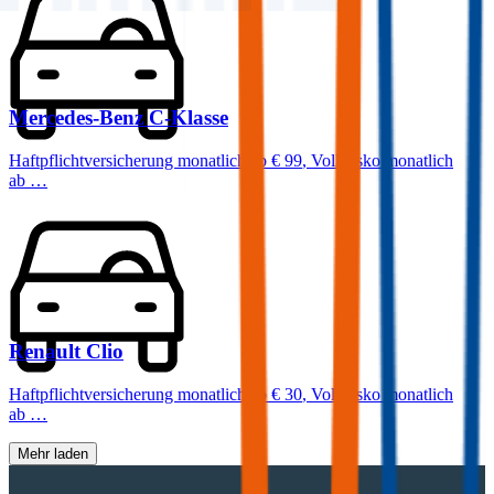
Mercedes-Benz
C-Klasse
Haftpflichtversicherung monatlich ab
€ 99
,
Vollkasko monatlich
ab …
Renault
Clio
Haftpflichtversicherung monatlich ab
€ 30
,
Vollkasko monatlich
ab …
Mehr laden