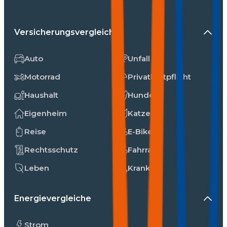
Versicherungsvergleiche
Auto
Unfall
Motorrad
Privathaftpflicht
Haushalt
Hunde
Eigenheim
Katzen
Reise
E-Bike
Rechtsschutz
Fahrrad
Leben
Kranken
Energievergleiche
Strom