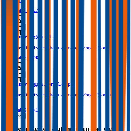
3Wheeler?
Prämie ab
€ 84,27
Morgan Morgan 4/4
Was kostet die Kfz-Versicherung für einen Morgan Morgan 4/4?
Prämie ab
€ 59,06
Morgan Morgan Aero Coupe
Was kostet die Kfz-Versicherung für einen Morgan Morgan Aero
Coupe?
Prämie ab
€ 219,16
Mehr laden
Die beliebtesten Automarken - so viel