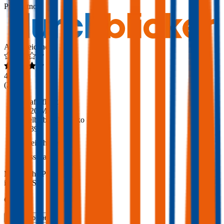
Produktnote
Ausgezeichnet
4,6
(
217
)
Haftpflicht
€ 20 Mio.
Selbstbehalt Kasko
€ 390
Freischaden
Assistance
Monatliche Prämie
inkl. mVSt.
€ 89,35
Teilkasko
berechnen