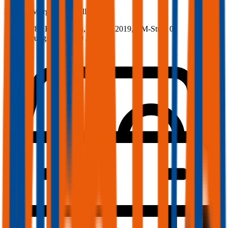
Morgan
Morgan 4/4, Vollkasko
111.4 PS/82 KW, benzin, Baujahr 2019,
BM-Stufe
0
,
Versicherungsnehmer 30 Jahre