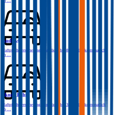
ab …
Audi
A4
Haftpflichtversicherung monatlich ab
€ 87
,
Vollkasko monatlich
ab …
Skoda
Fabia
Haftpflichtversicherung monatlich ab
€ 34
,
Vollkasko monatlich
ab …