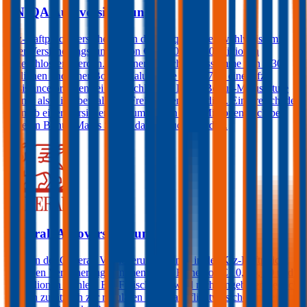
UNIQA Autoversicherung
Kfz-Haftpflichtversicherungen der Uniqa können wahlweise mit
einer Versicherungssumme von € 10, 20 oder 30 Millionen
abgeschlossen werden. Bei einer Versicherungssumme von € 30
Millionen und einer Bonus-Malus Stufe von 0-7 ist eine Kfz-
Assistance prämienfrei eingeschlossen. Ist die Bonus-Malus Stufe
kleiner als 4 ist ebenfalls ein Freischaden inkludiert. Ein Freischaden
kann ab einer Versicherungssumme von € 20 Millionen auch bei
höheren Bonus-Malus Stufen dazugebucht werden.
Generali Autoversicherung
Kunden der Generali Versicherung können in der Kfz-Haftpflicht
zwischen Versicherungssummen in der Höhe von € 10, 15, 20 und
25 Millionen wählen. Ein Freischaden wird nicht angeboten, jedoch
können zusätzlich zur regulären Kfz-Haftpflichtversicherung ein