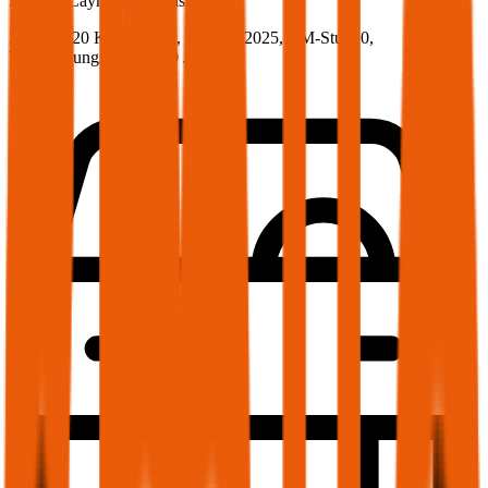
Porsche
Cayman, Vollkasko
300 PS/220 KW, benzin, Baujahr 2025,
BM-Stufe
0
,
Versicherungsnehmer 30 Jahre