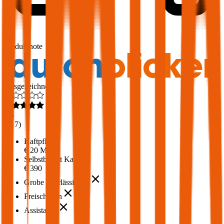
1,7
Produktnote
Ausgezeichnet
4,6
(
217
)
Haftpflicht
€ 20 Mio.
Selbstbehalt Kasko
€ 390
Grobe Fahrlässigkeit
Freischaden
Assistance