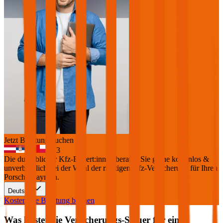
Jetzt Beratung buchen
+
3
Die durchblicker Kfz-Expert:innen beraten Sie gerne kostenlos &
unverbindlich bei der Wahl der richtigen Kfz-Versicherung für Ihren
Porsche Cayman
.
Deutsch
Kostenlose Beratung buchen
Was kostet die Versicherungs-Steuer für einen