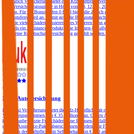
Die Zurich Versicherung bietet eine Kfz-Haftpflichtversicherung mit
einer Versicherungssumme in Höhe von € 8, 12, 15, 20 oder 25
Mio. an. Für die Bonusstufen 0 bis 3 bietet die Zurich einen
Bonusstufenvorteil an. Damit geht die Bonusstufe nicht verloren,
egal wie viele Schäden passieren. Des Weiteren kann gegen einen
Aufpreis ein Assistance-Produkt, eine Insassen-Unfallversicherung
sowie eine Rechtsschutzversicherung gewählt werden.
4,5
Muki Autoversicherung
Die Muki Versicherung bietet die Kfz-Haftpflicht mit einer
Versicherungssummen von € 35 Millionen an. Gegen Aufpreis
können unbegrenzte Freischäden, eine Insassen-Unfallversicherung
und ein Assistance-Paket abgeschlossen werden. Für Fahrer unter
23 fällt in der Haftpflicht ein Selbstbehalt von € 500 an.