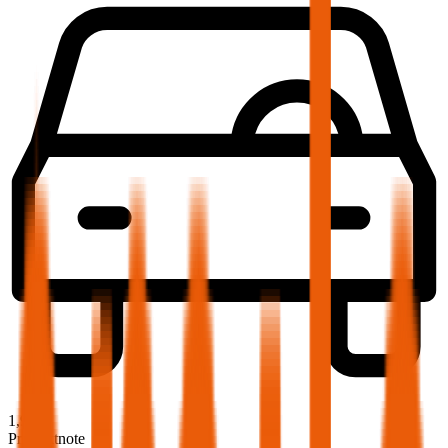
1,9
Produktnote