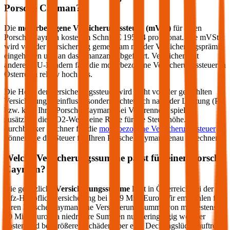
Porsche
Cayman
?
Die
motorbezogene Versicherungssteuer (mVSt)
für einen
Porsche
Cayman
kostet im Schnitt €
195,84
pro Monat. Die mVSt
wird von der Versicherung gemeinsam mit der Versicherungsprämie
eingehoben und an das Finanzamt abgeführt. Verglichen mit
anderen EU-Ländern fällt die motorbezogene Versicherungssteuer in
Österreich relativ hoch aus.
Die Höhe der Versicherungssteuer wird nicht von der gewählten
Versicherung beeinflusst, sondern richtet sich nach der Leistung (PS
bzw. kW) Ihres
Porsche
Cayman
. Bei Verbrennern spielen
zusätzlich die CO2-Werte eine Rolle für die Steuerhöhe. Im
durchblicker Rechner für die
motorbezogene Versicherungssteuer
können Sie die Steuer für Ihren
Porsche
Cayman
genau berechnen.
Welche Versicherungssumme passt für einen
Porsche
Cayman
?
Die gesetzliche
Versicherungssumme
liegt in Österreich bei der
Kfz-Haftpflichtversicherung bei 7,79 Mio. Euro. Wir empfehlen für
Ihren
Porsche
Cayman
eine Versicherungssumme von mindestens
20 Mio. Euro, da niedrigere Summen nur geringfügig weniger
kosten und bei größeren Schäden aber eine Deckungslücke auftreten