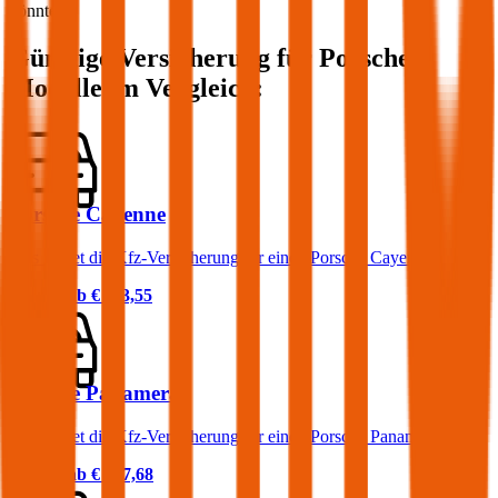
könnte.
Günstige Versicherung für
Porsche
Modelle im Vergleich:
Porsche Cayenne
Was kostet die Kfz-Versicherung für einen Porsche Cayenne?
Prämie ab
€ 113,55
Porsche Panamera
Was kostet die Kfz-Versicherung für einen Porsche Panamera?
Prämie ab
€ 177,68