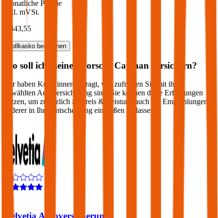
Monatliche Prämie
inkl. mVSt.
€ 343,55
Vollkasko
berechnen
Wo soll ich meinen
Porsche
Cayman
versichern?
Wir haben Kund:innen befragt, wie zufrieden Sie mit ihrer
gewählten Autoversicherung sind. Sie können diese Erfahrungen
nutzen, um zusätzlich zu Preis & Leistung auch die Empfehlungen
anderer in Ihre Entscheidung einfließen zu lassen:
4,4
Helvetia Autoversicherung