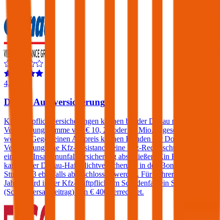
4,4
Donau Autoversicherung
Kfz-Haftpflichtversicherungen können bei der Donau mit einer
Versicherungssumme von € 10, 20 oder 30 Mio. abgeschlossen
werden. Gegen einen Aufpreis können Kunden der Donau
Versicherung eine Kfz-Assistance, eine Kfz-Rechtsschutz und/oder
eine Kfz-Insassenunfallversicherung abschließen. Ein Freischaden
kann in der Donau-Haftpflichtversicherung in den Bonus-Malus-
Stufen 0-3 ebenfalls abgeschlossen werden. Für Fahrer unter 23
Jahren wird in der Kfz-Haftpflicht im Schadenfall ein Selbstbehalt
(Schadenersatzbeitrag) von € 400 verrechnet.