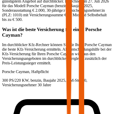
günstigstem Angebot auf durchblicker. Berechnet am
27. Juli 2026
für das Modell
Porsche
Cayman
(
benzin
)
, Baujahr
2025
,
Sonderausstattung
€ 2.000
,
30-jährige:r
Versicherungsnehmer:in
(PLZ:
1010
) mit Versicherungssumme
€ 20 Mio
und Selbstbehalt
bis zu
€ 500
.
Was ist die beste Versicherung für einen
Porsche
Cayman
?
Im durchblicker Kfz-Rechner können Sie für Ihren
Porsche
Cayman
die beste Kfz-Versicherung ermitteln. Als Entscheidungshilfe bei der
Kfz-Versicherung für Ihren
Porsche
Cayman
wird aus den
Versicherungsangeboten im durchblicker Vergleich zusätzlich der
Preis-Leistungssieger ermittelt.
Porsche
Cayman, Haftpflicht
300 PS/220 KW, benzin, Baujahr 2025,
BM-Stufe
0
,
Versicherungsnehmer 30 Jahre