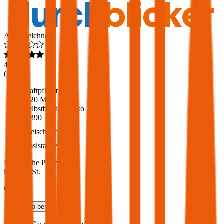
Ausgezeichnet
4,6
(
217
)
Haftpflicht
€ 20 Mio.
Selbstbehalt Kasko
€ 390
Freischaden
Assistance
Monatliche Prämie
inkl. mVSt.
€ 257,01
Teilkasko
berechnen