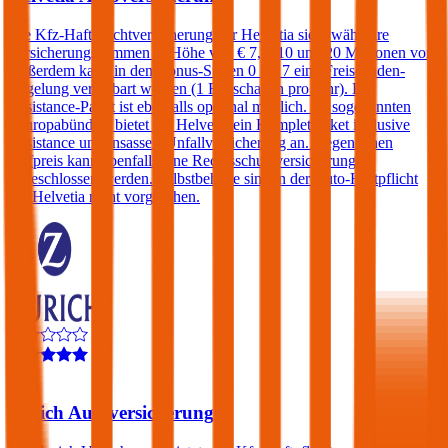
Die Kfz-Haftpflichtversicherung der Helvetia sieht wählbare
Versicherungssummen in Höhe von € 7,6, 10 und 20 Millionen vor.
Außerdem kann in den Bonus-Stufen 0 bis 7 eine Freischaden-
Regelung vereinbart werden (1 Freischaden pro Jahr). Ein
Assistance-Paket ist ebenfalls optional möglich. Im sogenannten
„Europabündel“ bietet die Helvetia ein Komplettpaket inklusive
Assistance und Insassen-Unfallversicherung an. Gegen einen
Aufpreis kann ebenfalls eine Rechtsschutzversicherung
abgeschlossen werden. Selbstbehalte sind in der Auto-Haftpflicht
der Helvetia nicht vorgesehen.
4,2
Zurich Autoversicherung