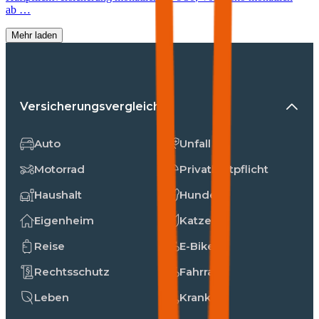
ab …
Mehr laden
Versicherungsvergleiche
Auto
Unfall
Motorrad
Privathaftpflicht
Haushalt
Hunde
Eigenheim
Katzen
Reise
E-Bike
Rechtsschutz
Fahrrad
Leben
Kranken