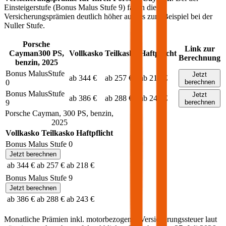
Einsteigerstufe (Bonus Malus Stufe 9) fallen die
Versicherungsprämien deutlich höher aus als zum Beispiel bei der
Nuller Stufe.
Porsche
Link zur
Cayman
300
PS,
Vollkasko
Teilkasko
Haftpflicht
Berechnung
benzin
,
2025
Bonus Malus
Stufe
Jetzt
ab 344 €
ab 257 €
ab 218 €
0
berechnen
Bonus Malus
Stufe
Jetzt
ab 386 €
ab 288 €
ab 243 €
9
berechnen
Porsche
Cayman
,
300
PS,
benzin
,
2025
Vollkasko
Teilkasko
Haftpflicht
Bonus Malus Stufe
0
Jetzt berechnen
ab 344 €
ab 257 €
ab 218 €
Bonus Malus Stufe
9
Jetzt berechnen
ab 386 €
ab 288 €
ab 243 €
Monatliche Prämien inkl. motorbezogener Versicherungssteuer laut