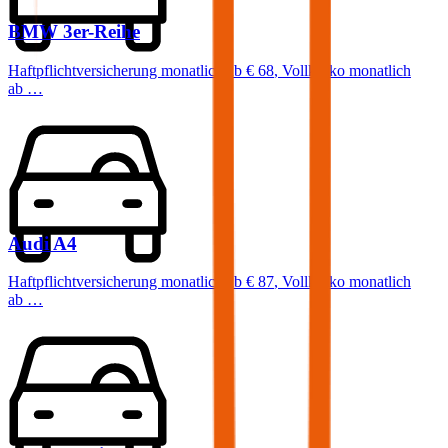
BMW
3er-Reihe
Haftpflichtversicherung monatlich ab
€ 68
,
Vollkasko monatlich
ab …
Audi
A4
Haftpflichtversicherung monatlich ab
€ 87
,
Vollkasko monatlich
ab …