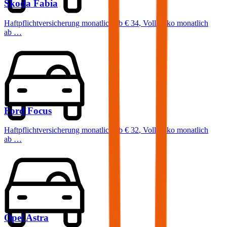
Skoda
Fabia
Haftpflichtversicherung monatlich ab
€ 34
,
Vollkasko monatlich
ab …
Ford
Focus
Haftpflichtversicherung monatlich ab
€ 32
,
Vollkasko monatlich
ab …
Opel
Astra