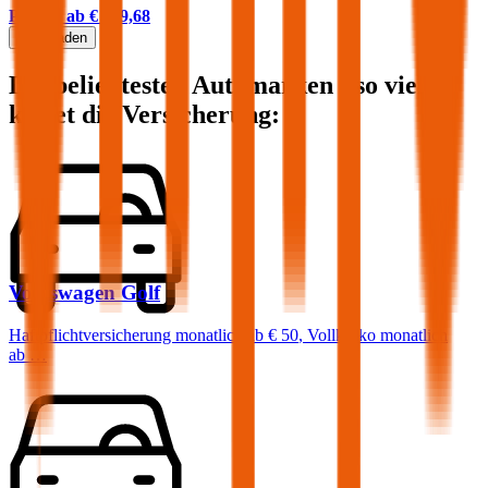
Prämie ab
€ 209,68
Mehr laden
Die beliebtesten Automarken - so viel
kostet die Versicherung:
Volkswagen
Golf
Haftpflichtversicherung monatlich ab
€ 50
,
Vollkasko monatlich
ab …