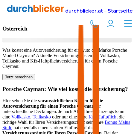
Versicherung
Autoversicherung
Porsche
durchblicker.at – Startseite
Kfz Versicherung für Ihren
Porsche Cayman
in
Österreich
Was kostet eine Autoversicherung für ein Auto der Marke
Porsche
Modell
Cayman
? Aktuelle Versicherungskosten für Vollkasko,
Teilkasko und Kfz-Haftpflichtversicherung für einen
Porsche
Cayman
:
Jetzt berechnen
Porsche
Cayman
: Wie viel kostet die Versicherung?
Hier sehen Sie die
voraussichtlichen Kosten für die
Autoversicherung für einen
Porsche
Cayman
für
unterschiedliche Deckungen. Je nach Alter Ihres Fahrzeugs kann
eine
Vollkasko
,
Teilkasko
oder nur eine reine
Kfz-Haftpflicht
die
richtige Wahl für Ihren Versicherungsschutz sein. Ihre
Bonus-Malus
Stufe
hat ebenfalls einen starken Einfluss auf die
Versicherungsprämie für Ihren
Porsche Cayman
. Bei der