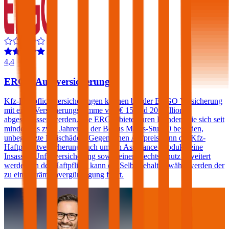
4,4
ERGO Autoversicherung
Kfz-Haftpflichtversicherungen können bei der ERGO Versicherung
mit einer Versicherungssumme von € 15 und 20 Millionen
abgeschlossen werden. Die ERGO bietet ihren Kunden, die sich seit
mindestens zwei Jahren in der Bonus Malus-Stufe 0 befinden,
unbegrenzte Freischäden. Gegen einen Aufpreis kann die Kfz-
Haftpflichtversicherung auch um ein Assistance-Produkt, eine
Insassen-Unfallversicherung sowie einen Rechtsschutz erweitert
werden. In der Haftpflicht kann ein Selbstbehalt gewählt werden der
zu einer Prämienvergünstigung führt.