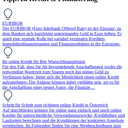
EURIBOR
Der EURIBOR (Euro Interbank Offered Rate) ist der Zinssatz, zu
dem Banken sich kurzfristig untereinander Geld in Euro leihen. Er
spielt eine zentrale Rolle bei variabel verzinsten Krediten,
Immobilienfinanzierungen und Finanzprodukten in der Eurozone.
Ihr online Kredit für Ihre Wunschfinanzierung
Für den Fall, dass Sie für bevorstehende Anschaffungen weder die
notwendige Wartezeit zum Sparen noch das nötige Geld zu
Verfügung haben, bietet sich die Möglichkeit einen online Kredit
aufzunehmen. Die Anlässe können dabei vielfältig sein, sei es für
die Anschaffung eines neuen Autos, die Finanzie…
Schritt für Schritt zum richtigen online Kredit in Österreich
Auf durchblicker können Sie online ganz einfach und rasch online
Kredite für unterschiedliche Verwendungszwecke, Kredithöhen und
Laufzeiten berechnen und die Konditionen der konkreten Angebote
vergleichen. Im Folgenden finden Sie eine Wegbeschreibung zum