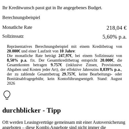
Ihr Kreditwunsch passt gut in Ihr angegebenes Budget.
Berechnungsbeispiel
Monatliche Rate
218,04 €
Sollzinssatz
5,60% p.a.
Repräsentatives Berechnungsbeispiel mit einem Kreditbetrag von
20.000
€
und einer Laufzeit von
10 Jahre
:
Die monatliche Rate beträgt
247,97
€
, bei einem Sollzinssatz von
8,50
% p.a.
fix. Der Gesamtkreditbetrag entspricht
20.000
€
, die
Gesamtkosten betragen
9.757
€
(inklusive Zinsen, Provisionen,
Abgaben und Kosten jeder Art), der effektive Jahreszins
8,839
% p.a.
,
der zu zahlende Gesamtbetrag
29.757
€
, keine Bearbeitungs- oder
Bonitätsabfragegebühr, kein Kontoführungsentgelt. Stand:
August
2026
durchblicker - Tipp
Oft werden Leasingverträge gemeinsam mit einer Autoversicherung
angeboten – diese Kombi-Angebote sind nicht immer die