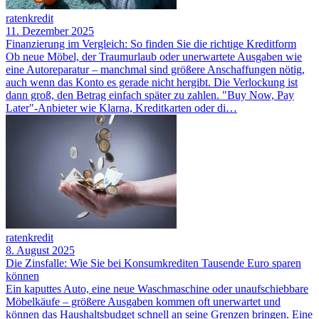
ratenkredit
11. Dezember 2025
Finanzierung im Vergleich: So finden Sie die richtige Kreditform
Ob neue Möbel, der Traumurlaub oder unerwartete Ausgaben wie
eine Autoreparatur – manchmal sind größere Anschaffungen nötig,
auch wenn das Konto es gerade nicht hergibt. Die Verlockung ist
dann groß, den Betrag einfach später zu zahlen. "Buy Now, Pay
Later"-Anbieter wie Klarna, Kreditkarten oder di…
ratenkredit
8. August 2025
Die Zinsfalle: Wie Sie bei Konsumkrediten Tausende Euro sparen
können
Ein kaputtes Auto, eine neue Waschmaschine oder unaufschiebbare
Möbelkäufe – größere Ausgaben kommen oft unerwartet und
können das Haushaltsbudget schnell an seine Grenzen bringen. Eine