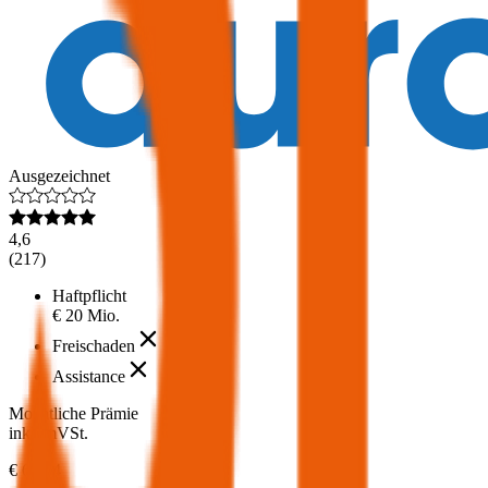
Ausgezeichnet
4,6
(
217
)
Haftpflicht
€ 20 Mio.
Freischaden
Assistance
Monatliche Prämie
inkl. mVSt.
€ 68,04