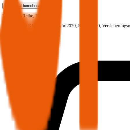
Haftpflicht
berechnen
BMW
5er-Reihe, Haftpflicht
149.5 PS/110 KW, diesel, Baujahr 2020,
BM-Stufe
0
, Versicherungs