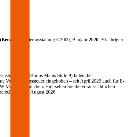
(
Benzin
)
, Sonderausstattung €
2000
, Baujahr
2020
, 30-jährige:r
Einsteigerstufe (Bonus Malus Stufe 9) fallen die
ne Versicherungssteuer eingehoben – seit April 2025 auch für E-
MW
Modelle verglichen. Hier sehen Sie die voraussichtlichen
berechnet am
4. August 2026
.