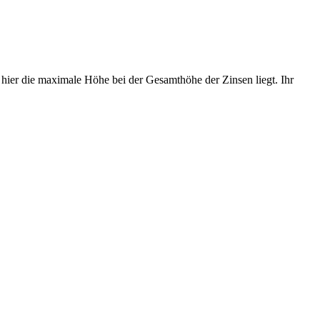
hier die maximale Höhe bei der Gesamthöhe der Zinsen liegt. Ihr