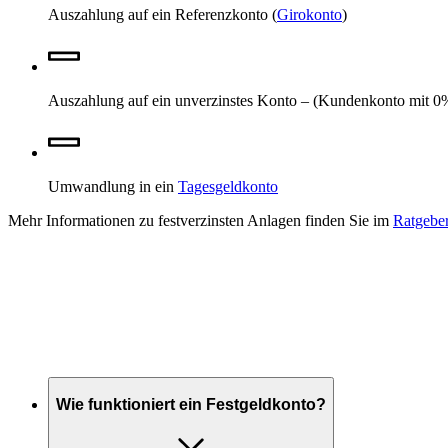
Auszahlung auf ein Referenzkonto (
Girokonto
)
Auszahlung auf ein unverzinstes Konto – (Kundenkonto mit 0
Umwandlung in ein
Tagesgeldkonto
Mehr Informationen zu festverzinsten Anlagen finden Sie im
Ratgeber
Wie funktioniert ein Festgeldkonto?