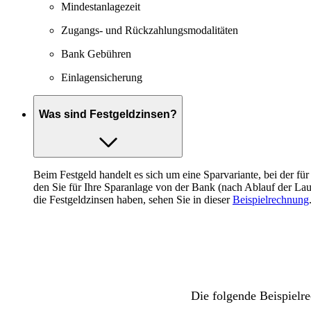
Mindestanlagezeit
Zugangs- und Rückzahlungsmodalitäten
Bank Gebühren
Einlagensicherung
Was sind Festgeldzinsen?
Beim Festgeld handelt es sich um eine Sparvariante, bei der für
den Sie für Ihre Sparanlage von der Bank (nach Ablauf der Lauf
die Festgeldzinsen haben, sehen Sie in dieser
Beispielrechnung
Die folgende Beispielre