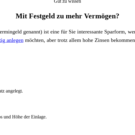
Gut zu wissen
Mit Festgeld zu mehr Vermögen?
ermingeld genannt) ist eine für Sie interessante Sparform, we
tig anlegen
möchten, aber trotz allem hohe Zinsen bekommen
atz angelegt.
tos und Höhe der Einlage.