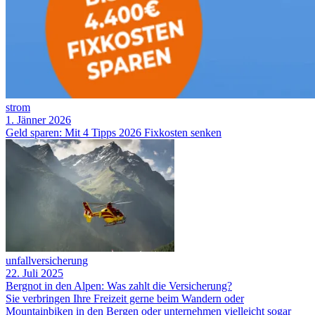
strom
1. Jänner 2026
Geld sparen: Mit 4 Tipps 2026 Fixkosten senken
unfallversicherung
22. Juli 2025
Bergnot in den Alpen: Was zahlt die Versicherung?
Sie verbringen Ihre Freizeit gerne beim Wandern oder
Mountainbiken in den Bergen oder unternehmen vielleicht sogar