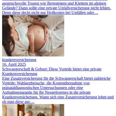
anspruchsvolle Touren wie Bergsteigen und Klettern im alpinen
Gelände? Dann sollte eine private Unfallversicherung nicht fehlen.
Denn diese deckt nicht nur Heilkosten bei Unfällen oder…
krankenversicherung
16. April 2025
Schwangerschaft & Geburt: Diese Vorteile bietet eine private
Krankenversicherung
Eine Zusatzversicherung für die Schwangerschaft bietet zahlreiche
Vorteile: Wahlarztbesuche, die Kostenübernahme von
pränataldiagnostischen Untersuchungen oder eine
Aufnahmegarantie für Ihr Neugeborenes in die private
Krankenversicherung. Wann sich eine Zusatzversicherung lohnt und
ob man diese auc…