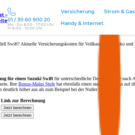
Versicherung
Strom & Ga
at –
01 / 30 60 900 20
eite
Handy & Internet
Mo - Do 8:00 - 17:00 Uhr
Fr 8:00 - 16:00 Uhr
ell
Swift
? Aktuelle Versicherungskosten für Vollkasko, Teilkasko und 
ung für einen
Suzuki
Swift
für unterschiedliche Deckungen. Je nach A
sein. Ihre
Bonus-Malus Stufe
hat ebenfalls einen starken Einfluss auf d
 deutlich höher aus als zum Beispiel bei der Nuller Stufe.
Link zur Berechnung
Jetzt berechnen
Jetzt berechnen