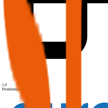
1,9
Produktnote