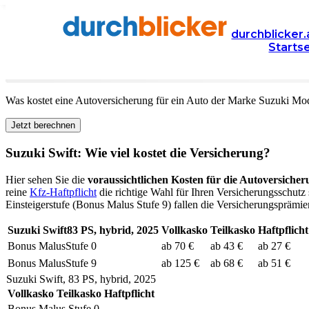
Versicherung
Autoversicherung
Suzuki
durchblicker.
Starts
Kfz Versicherung für Ihren
Suzuki Swift
in Österreich
Was kostet eine Autoversicherung für ein Auto der Marke
Suzuki
Mod
Jetzt berechnen
Suzuki
Swift
: Wie viel kostet die Versicherung?
Hier sehen Sie die
voraussichtlichen Kosten für die Autoversicher
reine
Kfz-Haftpflicht
die richtige Wahl für Ihren Versicherungsschutz 
Einsteigerstufe (Bonus Malus Stufe 9) fallen die Versicherungsprämien
Suzuki
Swift
83
PS,
hybrid
,
2025
Vollkasko
Teilkasko
Haftpflicht
Bonus Malus
Stufe
0
ab 70 €
ab 43 €
ab 27 €
Bonus Malus
Stufe
9
ab 125 €
ab 68 €
ab 51 €
Suzuki
Swift
,
83
PS,
hybrid
,
2025
Vollkasko
Teilkasko
Haftpflicht
Bonus Malus Stufe
0