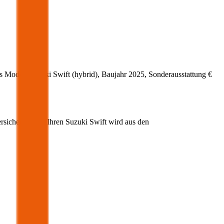
s Modell
Suzuki
Swift
(
hybrid
)
, Baujahr
2025
, Sonderausstattung
€
ersicherung für Ihren
Suzuki
Swift
wird aus den