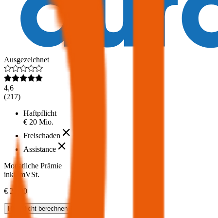
Ausgezeichnet
4,6
(
217
)
Haftpflicht
€ 20 Mio.
Freischaden
Assistance
Monatliche Prämie
inkl. mVSt.
€ 27,00
Haftpflicht
berechnen