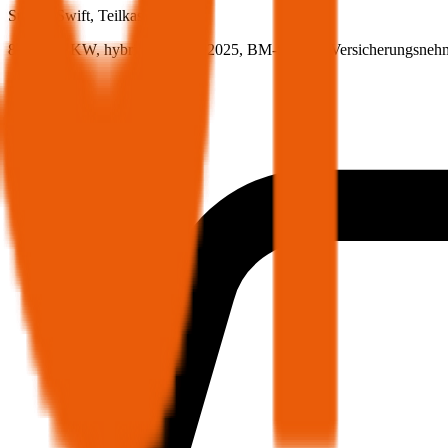
Suzuki
Swift, Teilkasko
83 PS/61 KW, hybrid, Baujahr 2025,
BM-Stufe
0
, Versicherungsneh