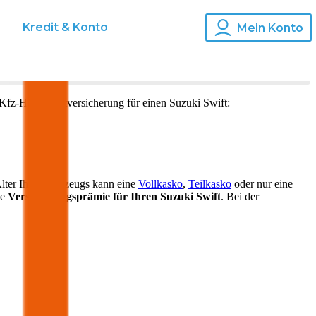
s
Kredit & Konto
Mein Konto
Kfz-Haftpflichtversicherung für einen
Suzuki
Swift
:
lter Ihres Fahrzeugs kann eine
Vollkasko
,
Teilkasko
oder nur eine
ie
Versicherungsprämie für Ihren
Suzuki Swift
. Bei der