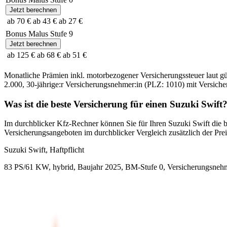
Jetzt berechnen
ab 70 €
ab 43 €
ab 27 €
Bonus Malus Stufe
9
Jetzt berechnen
ab 125 €
ab 68 €
ab 51 €
Monatliche Prämien inkl. motorbezogener Versicherungssteuer laut g
2.000
,
30-jährige:r
Versicherungsnehmer:in (PLZ:
1010
) mit Versic
Was ist die beste Versicherung für einen
Suzuki
Swift
Im durchblicker Kfz-Rechner können Sie für Ihren
Suzuki
Swift
die b
Versicherungsangeboten im durchblicker Vergleich zusätzlich der Preis
Suzuki
Swift, Haftpflicht
83 PS/61 KW, hybrid, Baujahr 2025,
BM-Stufe
0
, Versicherungsneh