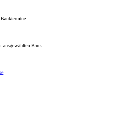
e Banktermine
der ausgewählten Bank
be