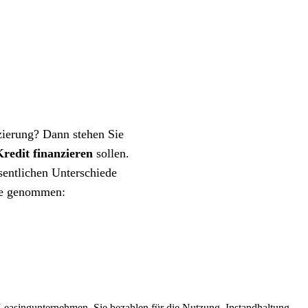
zierung? Dann stehen Sie
redit finanzieren
sollen.
sentlichen Unterschiede
upe genommen:
Leasingunternehmen. Sie bezahlen für die Nutzung, Instandhaltung,