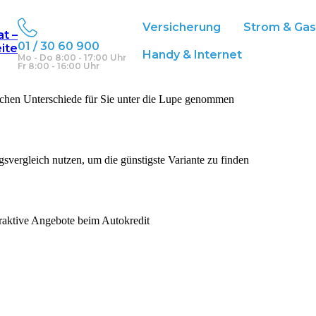
erung
Versicherung
Strom & Ga
at –
01 / 30 60 900
eite
Handy & Internet
Mo - Do 8:00 - 17:00 Uhr
Fr 8:00 - 16:00 Uhr
ichen Unterschiede für Sie unter die Lupe genommen
gsvergleich nutzen, um die günstigste Variante zu finden
traktive Angebote beim Autokredit