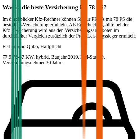
Was ist die beste Versicherung bei
78
PS?
Im durchblicker Kfz-Rechner können Sie für PKWs mit
78
PS die
beste Kfz-Versicherung ermitteln. Als Entscheidungshilfe bei der
Kfz-Versicherung wird aus den Versicherungsangeboten im
durchblicker Vergleich zusätzlich der Preis-Leistungssieger ermittelt.
Fiat
Fiorino Qubo, Haftpflicht
77.5 PS/57 KW, hybrid, Baujahr 2019,
BM-Stufe
0
,
Versicherungsnehmer 30 Jahre