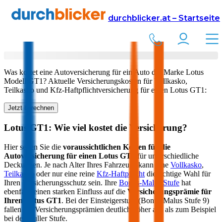
Versicherung
Autoversicherung
Lotus
durchblicker.at – Startseite
Kfz Versicherung für Ihren
Lotus GT1
in Österreich
Was kostet eine Autoversicherung für ein Auto der Marke
Lotus
Modell
GT1
? Aktuelle Versicherungskosten für Vollkasko,
Teilkasko und Kfz-Haftpflichtversicherung für einen
Lotus
GT1
:
Jetzt berechnen
Lotus
GT1
: Wie viel kostet die Versicherung?
Hier sehen Sie die
voraussichtlichen Kosten für die
Autoversicherung für einen
Lotus
GT1
für unterschiedliche
Deckungen. Je nach Alter Ihres Fahrzeugs kann eine
Vollkasko
,
Teilkasko
oder nur eine reine
Kfz-Haftpflicht
die richtige Wahl für
Ihren Versicherungsschutz sein. Ihre
Bonus-Malus Stufe
hat
ebenfalls einen starken Einfluss auf die
Versicherungsprämie für
Ihren
Lotus GT1
. Bei der Einsteigerstufe (Bonus Malus Stufe 9)
fallen die Versicherungsprämien deutlich höher aus als zum Beispiel
bei der Nuller Stufe.