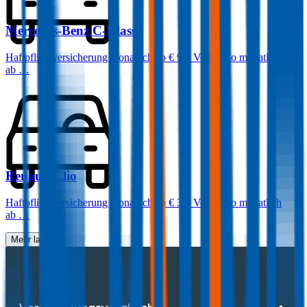
Mercedes-Benz
C-Klasse
Haftpflichtversicherung monatlich ab
€ 99
,
Vollkasko monatlich
ab …
Renault
Clio
Haftpflichtversicherung monatlich ab
€ 30
,
Vollkasko monatlich
ab …
Mehr laden