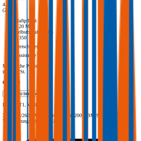
4,3
(
293
)
Haftpflicht
€ 20 Mio.
Selbstbehalt Kasko
€ 350
Freischaden
Assistance
Monatliche Prämie
inkl. mVSt.
€ 326,50
Teilkasko
berechnen
Lotus
GT1, Vollkasko
353.3 PS/260 KW, benzin, Baujahr 2001,
BM-Stufe
0
,
Versicherungsnehmer 30 Jahre