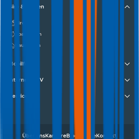
Giro & Sparen
Girokonto
Sparzinsen
Bausparen
Mobilfunk
Internet & TV
Service
Über uns
Karriere
Blog
Presse
Kontakt