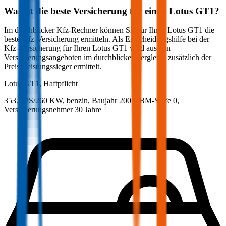
Was ist die beste Versicherung für einen
Lotus
GT1
?
Im durchblicker Kfz-Rechner können Sie für Ihren
Lotus
GT1
die
beste Kfz-Versicherung ermitteln. Als Entscheidungshilfe bei der
Kfz-Versicherung für Ihren
Lotus
GT1
wird aus den
Versicherungsangeboten im durchblicker Vergleich zusätzlich der
Preis-Leistungssieger ermittelt.
Lotus
GT1, Haftpflicht
353.3 PS/260 KW, benzin, Baujahr 2001,
BM-Stufe
0
,
Versicherungsnehmer 30 Jahre