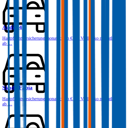
Audi
A4
Haftpflichtversicherung monatlich ab
€ 87
,
Vollkasko monatlich
ab …
Skoda
Fabia
Haftpflichtversicherung monatlich ab
€ 34
,
Vollkasko monatlich
ab …