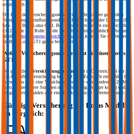
relativ hoch aus.
Die Höhe der Versicherungssteuer wird nicht von der gewählten
Versicherung beeinflusst, sondern richtet sich nach der Leistung (PS
bzw. kW) Ihres
Lotus
GT1
. Bei Verbrennern spielen zusätzlich die
CO2-Werte eine Rolle für die Steuerhöhe. Im durchblicker Rechner
für die
motorbezogene Versicherungssteuer
können Sie die Steuer
für Ihren
Lotus
GT1
genau berechnen.
Welche Versicherungssumme passt für einen
Lotus
GT1
?
Die gesetzliche
Versicherungssumme
liegt in Österreich bei der
Kfz-Haftpflichtversicherung bei 7,79 Mio. Euro. Wir empfehlen für
Ihren
Lotus
GT1
eine Versicherungssumme von mindestens 20 Mio.
Euro, da niedrigere Summen nur geringfügig weniger kosten und
bei größeren Schäden aber eine Deckungslücke auftreten könnte.
Günstige Versicherung für
Lotus
Modelle
im Vergleich: