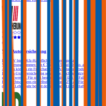
4,4
VAV Autoversicherung
Die VAV bietet Kfz-Haftpflichtversicherungen zu
Versicherungssummen von € 7,6, 10, 15 und 20 Mio. an. Gegen
Aufpreis können ein Freischaden, ein Assistance-Produkt, eine
Insassen-Unfallversicherung sowie eine Rechtsschutzversicherung
gewählt werden. Für nicht benannte Fahrer fällt im Falle eines
Haftpflichtschadens ein Selbstbehalt von € 250 an. Für Fahrer unter
dem 23. Lebensjahr beträgt der Selbstbehalt in der Haftpflicht 400€.