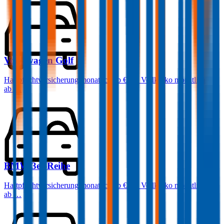
Volkswagen
Golf
Haftpflichtversicherung monatlich ab
€ 50
,
Vollkasko monatlich
ab …
BMW
3er-Reihe
Haftpflichtversicherung monatlich ab
€ 68
,
Vollkasko monatlich
ab …