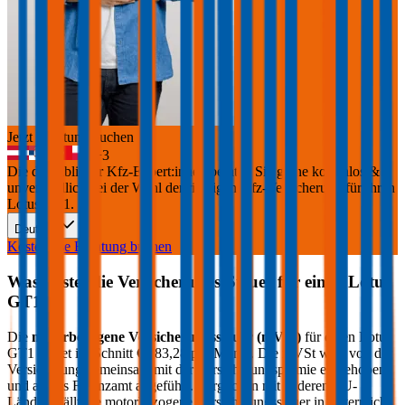
Jetzt Beratung buchen
+
3
Die durchblicker Kfz-Expert:innen beraten Sie gerne kostenlos &
unverbindlich bei der Wahl der richtigen Kfz-Versicherung für Ihren
Lotus GT1
.
Deutsch
Kostenlose Beratung buchen
Was kostet die Versicherungs-Steuer für einen
Lotus
GT1
?
Die
motorbezogene Versicherungssteuer (mVSt)
für einen
Lotus
GT1
kostet im Schnitt €
183,28
pro Monat. Die mVSt wird von der
Versicherung gemeinsam mit der Versicherungsprämie eingehoben
und an das Finanzamt abgeführt. Verglichen mit anderen EU-
Ländern fällt die motorbezogene Versicherungssteuer in Österreich