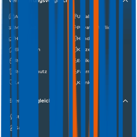
Versicherungsvergleiche
Auto
Unfall
Motorrad
Privathaftpflicht
Haushalt
Hunde
Eigenheim
Katzen
Reise
E-Bike
Rechtsschutz
Fahrrad
Leben
Kranken
Energievergleiche
Strom
Gas