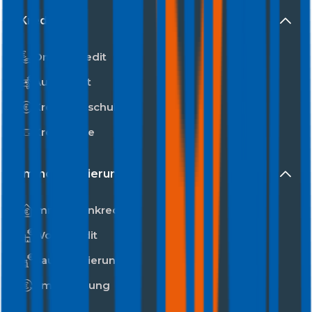
Kredit
Online-Kredit
Autokredit
Kredit umschulden
Kreditkarte
Immofinanzierung
Immobilienkredit
Wohnkredit
Baufinanzierung
Umschuldung