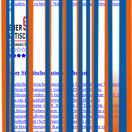
Freischaden gibt es bei der Niederösterreichischen Versicherung
nicht.
3,9
Wiener Städtische Autoversicherung
Kfz-Haftpflichtversicherungen können bei der Wiener Städtische mit
einer Versicherungssumme von € 10, 20 oder 30 Mio.
abgeschlossen werden. Bei einer Versicherungssumme von € 20
Mio. ist ein Pannenhilfe-Service inkludiert. Bei einer
Versicherungssumme von € 30 Mio. ist die 'Erweiterte Pannenhilfe'
eingeschlossen. Neben einem Kfz-Rechtsschutz kann ebenfalls eine
Kfz-Insassenunfallversicherung abgeschlossen werden. Kunden, die
einen Selbstbehalt (Schadenersatzbeitrag) in der
Haftpflichtversicherung in Kauf nehmen, bekommen einen
zusätzlichen Rabatt von bis zu 20%.