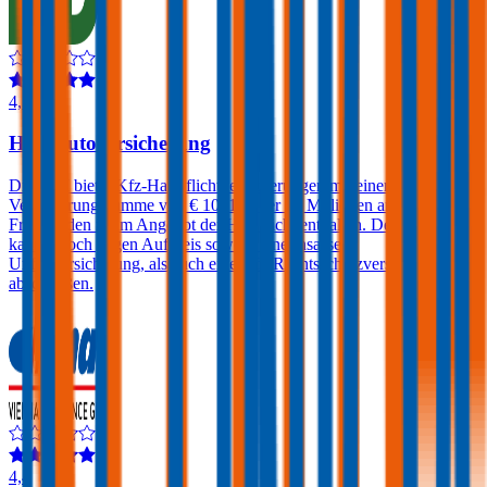
4,3
HDI Autoversicherung
Die HDI bietet Kfz-Haftpflichtversicherungen mit einer
Versicherungssumme von € 10, 15 oder 20 Millionen an. Ein
Freischaden ist im Angebot der HDI nicht enthalten. Der Kunde
kann jedoch gegen Aufpreis sowohl eine Insassen-
Unfallversicherung, als auch eine Kfz-Rechtsschutzversicherung
abschließen.
4,4