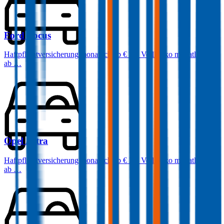
Ford
Focus
Haftpflichtversicherung monatlich ab
€ 32
,
Vollkasko monatlich
ab …
Opel
Astra
Haftpflichtversicherung monatlich ab
€ 36
,
Vollkasko monatlich
ab …