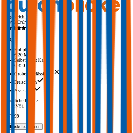
Ausgezeichnet
4,3
(
293
)
Haftpflicht
€ 20 Mio.
Selbstbehalt Kasko
€ 350
Grobe Fahrlässigkeit
Freischaden
Assistance
Monatliche Prämie
inkl. mVSt.
€ 474,98
Vollkasko
berechnen