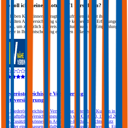
Wo soll ich meinen
Lotus
GT1
versichern?
Wir haben Kund:innen befragt, wie zufrieden Sie mit ihrer
gewählten Autoversicherung sind. Sie können diese Erfahrungen
nutzen, um zusätzlich zu Preis & Leistung auch die Empfehlungen
anderer in Ihre Entscheidung einfließen zu lassen:
4,1
Niederösterreichische Versicherung
Autoversicherung
Die Niederösterreichische Versicherung bietet ihren Kunden in der
Kfz-Haftpflicht Versicherungssummen von € 7,6, 10, 15 und 20
Mio. Zusätzlich können ein Assistance-Produkt, Rechtsschutz
und/oder eine Insassen-Unfallversicherung gewählt werden. Einen