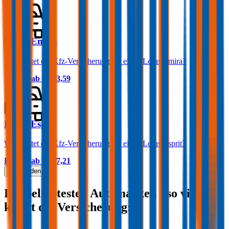
Lotus Emira
Was kostet die Kfz-Versicherung für einen Lotus Emira?
Prämie ab
€ 253,59
Lotus Esprit
Was kostet die Kfz-Versicherung für einen Lotus Esprit?
Prämie ab
€ 207,21
Mehr laden
Die beliebtesten Automarken - so viel
kostet die Versicherung: