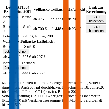
Lotus
GT1
354
Link zur
Vollkasko
Teilkasko
Haftpflicht
PS,
benzin
,
2001
Berechnung
Bonus Malus
Stufe
Jetzt
ab 475 €
ab 327 €
ab 207 €
0
berechnen
Bonus Malus
Stufe
Jetzt
ab 700 €
ab 448 €
ab 236 €
9
berechnen
Lotus
GT1
,
354
PS,
benzin
,
2001
Vollkasko
Teilkasko
Haftpflicht
Bonus Malus Stufe
0
Jetzt berechnen
ab 475 €
ab 327 €
ab 207 €
Bonus Malus Stufe
9
Jetzt berechnen
ab 700 €
ab 448 €
ab 236 €
Monatliche Prämien inkl. motorbezogener Versicherungssteuer laut
günstigstem Angebot auf durchblicker. Berechnet am
18. Juli 2026
für das Modell
Lotus
GT1
(
benzin
)
, Baujahr
2001
,
Sonderausstattung
€ 2.000
,
30-jährige:r
Versicherungsnehmer:in
(PLZ:
1010
) mit Versicherungssumme
€ 20 Mio
und Selbstbehalt
bis zu
€ 500
.