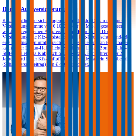
Donau Autoversicherung
Kfz-Haftpflichtversicherungen können bei der Donau mit einer
Versicherungssumme von € 10, 20 oder 30 Mio. abgeschlossen
werden. Gegen einen Aufpreis können Kunden der Donau
Versicherung eine Kfz-Assistance, eine Kfz-Rechtsschutz und/oder
eine Kfz-Insassenunfallversicherung abschließen. Ein Freischaden
kann in der Donau-Haftpflichtversicherung in den Bonus-Malus-
Stufen 0-3 ebenfalls abgeschlossen werden. Für Fahrer unter 23
Jahren wird in der Kfz-Haftpflicht im Schadenfall ein Selbstbehalt
(Schadenersatzbeitrag) von € 400 verrechnet.