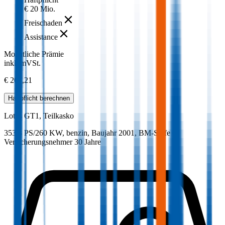
€ 20 Mio.
Freischaden
Assistance
Monatliche Prämie
inkl. mVSt.
€ 207,21
Haftpflicht
berechnen
Lotus
GT1, Teilkasko
353.3 PS/260 KW, benzin, Baujahr 2001,
BM-Stufe
0
,
Versicherungsnehmer 30 Jahre