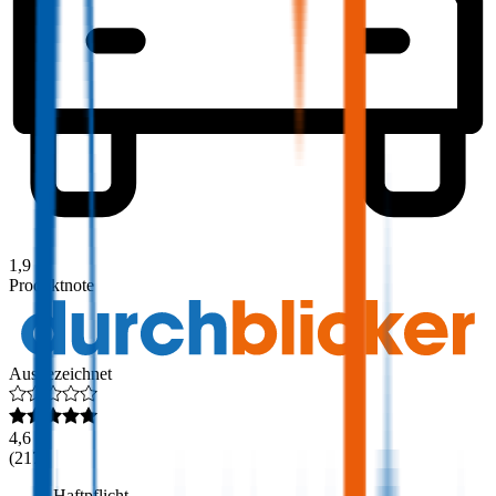
1,9
Produktnote
Ausgezeichnet
4,6
(
217
)
Haftpflicht