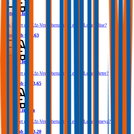
Lotus Elise
Was kostet die Kfz-Versicherung für einen Lotus Elise?
Prämie ab
€ 87,63
Lotus Eletre
Was kostet die Kfz-Versicherung für einen Lotus Eletre?
Prämie ab
€ 103,65
Lotus Emeya
Was kostet die Kfz-Versicherung für einen Lotus Emeya?
Prämie ab
€ 103,20