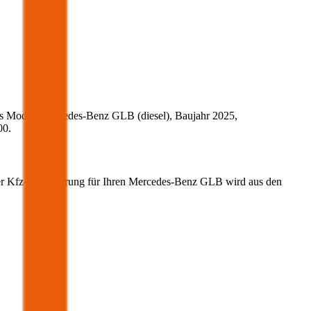
s Modell
Mercedes-Benz
GLB
(
diesel
)
, Baujahr
2025
,
00
.
er Kfz-Versicherung für Ihren
Mercedes-Benz
GLB
wird aus den