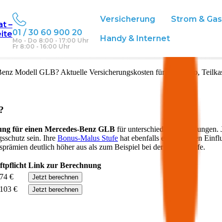
Versicherung
Strom & Ga
at –
01 / 30 60 900 20
eite
terreich
Handy & Internet
Mo - Do 8:00 - 17:00 Uhr
Fr 8:00 - 16:00 Uhr
Benz
Modell
GLB
? Aktuelle Versicherungskosten für Vollkasko, Teilk
?
ung für einen
Mercedes-Benz
GLB
für unterschiedliche Deckungen. 
gsschutz sein. Ihre
Bonus-Malus Stufe
hat ebenfalls einen starken Einfl
sprämien deutlich höher aus als zum Beispiel bei der Nuller Stufe.
tpflicht
Link zur Berechnung
 74 €
Jetzt berechnen
 103 €
Jetzt berechnen