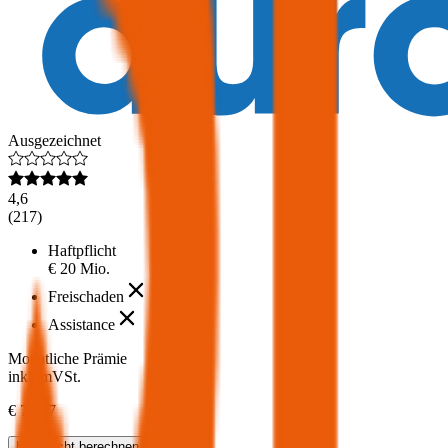
Ausgezeichnet
4,6
(
217
)
Haftpflicht
€ 20 Mio.
Freischaden
Assistance
Monatliche Prämie
inkl. mVSt.
€ 74,07
Haftpflicht
berechnen