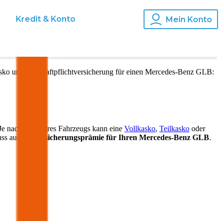
s
Kredit & Konto
Mein Konto
asko und Kfz-Haftpflichtversicherung für einen
Mercedes-Benz
GLB
:
Je nach Alter Ihres Fahrzeugs kann eine
Vollkasko
,
Teilkasko
oder
uss auf die
Versicherungsprämie für Ihren
Mercedes-Benz GLB
.