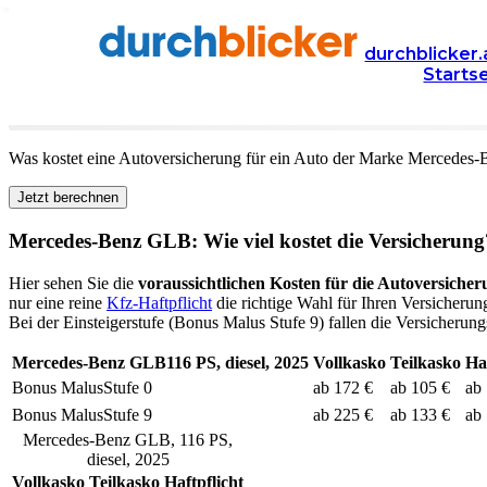
Versicherung
Autoversicherung
Mercedes-Benz
durchblicker.
Starts
Kfz Versicherung für Ihren
Mercedes-Benz GLB
in Ös
Was kostet eine Autoversicherung für ein Auto der Marke
Mercedes-
Jetzt berechnen
Mercedes-Benz
GLB
: Wie viel kostet die Versicherung
Hier sehen Sie die
voraussichtlichen Kosten für die Autoversicher
nur eine reine
Kfz-Haftpflicht
die richtige Wahl für Ihren Versicherun
Bei der Einsteigerstufe (Bonus Malus Stufe 9) fallen die Versicherung
Mercedes-Benz
GLB
116
PS,
diesel
,
2025
Vollkasko
Teilkasko
Haf
Bonus Malus
Stufe
0
ab 172 €
ab 105 €
ab
Bonus Malus
Stufe
9
ab 225 €
ab 133 €
ab
Mercedes-Benz
GLB
,
116
PS,
diesel
,
2025
Vollkasko
Teilkasko
Haftpflicht