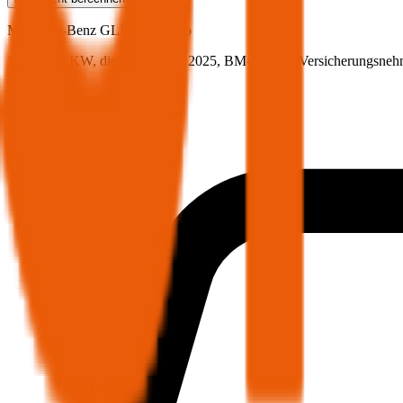
Mercedes-Benz
GLB, Teilkasko
116 PS/85 KW, diesel, Baujahr 2025,
BM-Stufe
0
, Versicherungsneh