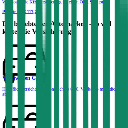
Was kostet die Kfz-Versicherung für einen Opel Senator?
Prämie ab
€ 117,79
Die beliebtesten Automarken - so viel
kostet die Versicherung:
Volkswagen
Golf
Haftpflichtversicherung monatlich ab
€ 50
,
Vollkasko monatlich
ab …