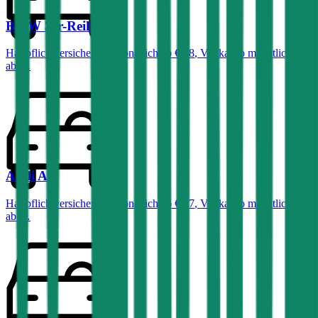
BMW
3er-Reihe
Haftpflichtversicherung monatlich ab
€ 68
,
Vollkasko monatlich
ab …
Audi
A4
Haftpflichtversicherung monatlich ab
€ 87
,
Vollkasko monatlich
ab …