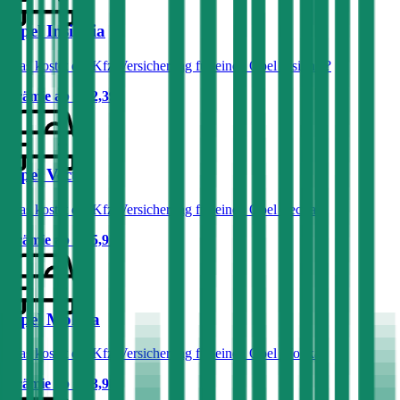
Opel Insignia
Was kostet die Kfz-Versicherung für einen Opel Insignia?
Prämie ab
€ 42,39
Opel Vectra
Was kostet die Kfz-Versicherung für einen Opel Vectra?
Prämie ab
€ 55,91
Opel Mokka
Was kostet die Kfz-Versicherung für einen Opel Mokka?
Prämie ab
€ 33,98