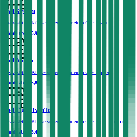
Opel Signum
Was kostet die Kfz-Versicherung für einen Opel Signum?
Prämie ab
€ 55,91
Opel Antara
Was kostet die Kfz-Versicherung für einen Opel Antara?
Prämie ab
€ 96,85
Opel Tigra TwinTop
Was kostet die Kfz-Versicherung für einen Opel Tigra TwinTop?
Prämie ab
€ 33,49