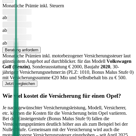
Monatliche Prämie inkl. Steuern
ab
ab
ab
Beratung anfordern
Monatliche Prämien inkl. motorbezogener Versicherungssteuer laut
günstigstem Angebot auf durchblicker.
für das Modell
Volkswagen
Golf
(
Benzin
)
, Sonderausstattung €
2000
, Baujahr
2020
, 30-
jährige:r Versicherungsnehmer:in (PLZ:
1010
, Bonus Malus Stufe
0
)
mit Versicherungssumme €
20 Mio
und Selbstbehalt bis zu €
500
.
Jetzt vergleichen
Wie viel kostet die Versicherung für einen
Opel
?
Je nach gewünschter Versicherungsleistung, Modell, Versicherer,
etc. können die Kosten für die Versicherung beim
Opel
variieren.
Bei der Einsteigerstufe (Bonus Malus Stufe 9) fallen die
Versicherungsprämien deutlich höher aus als zum Beispiel bei der
Nuller Stufe. Gemeinsam mit der Versicherung wird auch die
motorbezogene Versicherungssteuer eingehoben – seit April 2025