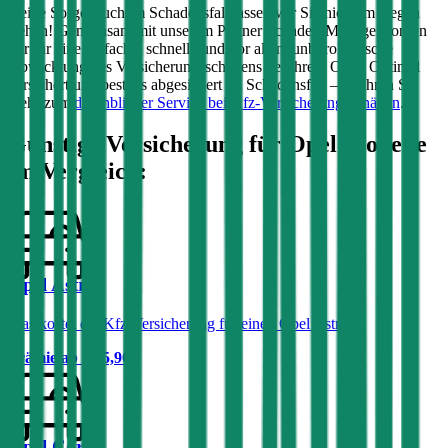
Keine Sorge, auch im Schadensfall lassen wir Sie nicht im Regen
stehen! Gemeinsam mit unserem Partner Schaden-Manager sorgen
wir für eine einfache, schnelle und vor allem unbürokratische
Abwicklung des Versicherungsschadens bei Ihrem
Opel
. Optimal
versichert und bestens abgesichert im Schadensfall – erfahren Sie
mehr zum
durchblicker Service bei Kfz-Versicherungsschäden
.
Günstige Versicherung für
Opel
Modelle
im Vergleich:
Opel Astra
Was kostet die Kfz-Versicherung für einen Opel Astra?
Prämie ab
€ 35,90
Opel Corsa