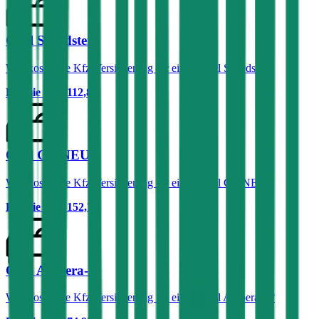
Opel Speedster
Was kostet die Kfz-Versicherung für einen Opel Speedster?
Prämie ab
€ 112,80
Opel GT NEU
Was kostet die Kfz-Versicherung für einen Opel GT NEU?
Prämie ab
€ 152,76
Opel Ampera-E
Was kostet die Kfz-Versicherung für einen Opel Ampera-E?