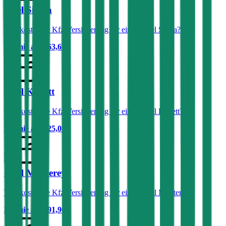
Opel Sintra
Was kostet die Kfz-Versicherung für einen Opel Sintra?
Prämie ab
€ 63,67
Opel Kadett
Was kostet die Kfz-Versicherung für einen Opel Kadett?
Prämie ab
€ 25,05
Opel Monterey
Was kostet die Kfz-Versicherung für einen Opel Monterey?
Prämie ab
€ 91,90