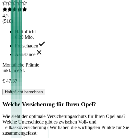
4,5
(
510
)
Haftpflicht
€ 20 Mio.
Freischaden
Assistance
Monatliche Prämie
inkl. mVSt.
€ 47,37
Haftpflicht
berechnen
Welche Versicherung für Ihren
Opel
?
Wie sieht der optimale Versicherungsschutz für Ihren
Opel
aus?
Welche Unterschiede gibt es zwischen Voll- und
Teilkaskoversicherung? Wir haben die wichtigsten Punkte für Sie
zusammengefasst: