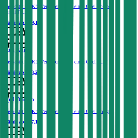
Was kostet die Kfz-Versicherung für einen Opel Combo
Combi/Tour?
Prämie ab
€ 39,18
Opel Karl
Was kostet die Kfz-Versicherung für einen Opel Karl?
Prämie ab
€ 33,23
Opel Omega
Was kostet die Kfz-Versicherung für einen Opel Omega?
Prämie ab
€ 67,17