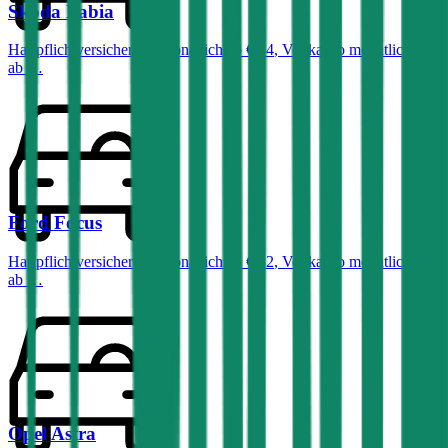
Skoda
Fabia
Haftpflichtversicherung monatlich ab
€ 34
,
Vollkasko monatlich
ab …
Ford
Focus
Haftpflichtversicherung monatlich ab
€ 32
,
Vollkasko monatlich
ab …
Opel
Astra