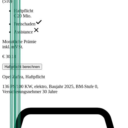
(
510
)
Haftpflicht
€ 20 Mio.
Freischaden
Assistance
Monatliche Prämie
inkl. mVSt.
€ 30,18
Haftpflicht
berechnen
Opel
Zafira, Haftpflicht
136 PS/100 KW, elektro, Baujahr 2025,
BM-Stufe
0
,
Versicherungsnehmer 30 Jahre