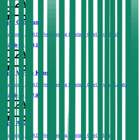
Opel Crossland
Was kostet die Kfz-Versicherung für einen Opel Crossland?
Prämie ab
€ 49,15
Opel Vivaro Kombi
Was kostet die Kfz-Versicherung für einen Opel Vivaro Kombi?
Prämie ab
€ 47,07
Opel Adam
Was kostet die Kfz-Versicherung für einen Opel Adam?