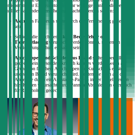
Versicherung für Elektroautos ein paar wichtige Punkte, die bei der
Wahl der passenden Versicherung beachtet werden sollten:
Akku
des Fahrzeugs sollte durch die Versicherung gedeckt
sein
Schäden die durch den
Akku, Bedienfehler oder
Tiefenentladung
verursacht werden können, sollten im
Versicherungsschutz enthalten sein
Abschleppen und Schäden aus Brand
sollten ebenfalls
gedeckt sein. Besonders kritisch kann es werden, wenn auf
Grund von falschem Abschleppen ein Kurzschluss entsteht
und so ein Brand verursacht wird. Achten Sie auch auf die
Angebote durch ein Assistance-Paket – in der Regel werden
hier Kosten verursacht durch Pannen, Abschleppen oder auch
für Rückholung gedeckt.