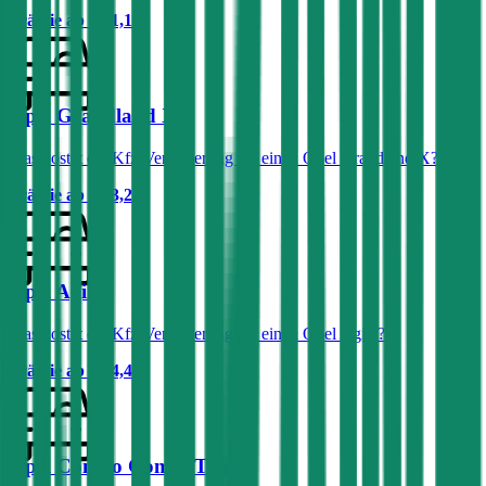
Prämie ab
€ 41,15
Opel Grandland X
Was kostet die Kfz-Versicherung für einen Opel Grandland X?
Prämie ab
€ 53,21
Opel Agila
Was kostet die Kfz-Versicherung für einen Opel Agila?
Prämie ab
€ 34,48
Opel Combo Combi/Tour