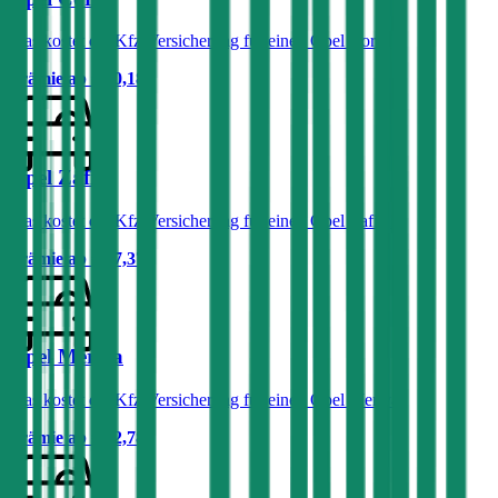
Was kostet die Kfz-Versicherung für einen Opel Corsa?
Prämie ab
€ 30,18
Opel Zafira
Was kostet die Kfz-Versicherung für einen Opel Zafira?
Prämie ab
€ 47,37
Opel Meriva
Was kostet die Kfz-Versicherung für einen Opel Meriva?
Prämie ab
€ 52,78