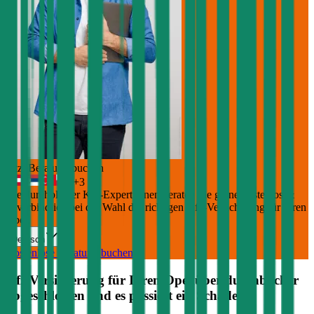
Jetzt Beratung buchen
+
3
Die durchblicker Kfz-Expert:innen beraten Sie gerne kostenlos &
unverbindlich bei der Wahl der richtigen Kfz-Versicherung für Ihren
Opel
.
Deutsch
Kostenlose Beratung buchen
Kfz Versicherung für Ihren
Opel
über durchblicker
abgeschlossen und es passiert ein Schaden?