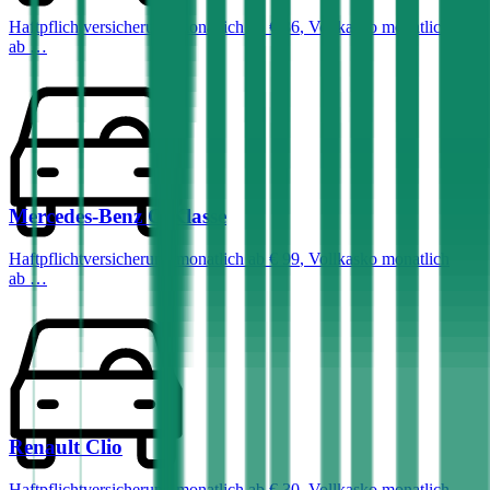
Haftpflichtversicherung monatlich ab
€ 36
,
Vollkasko monatlich
ab …
Mercedes-Benz
C-Klasse
Haftpflichtversicherung monatlich ab
€ 99
,
Vollkasko monatlich
ab …
Renault
Clio
Haftpflichtversicherung monatlich ab
€ 30
,
Vollkasko monatlich