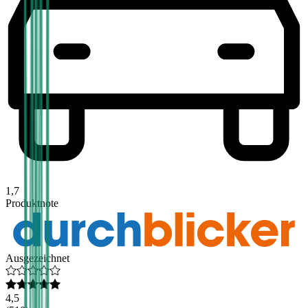
1,7
Produktnote
Ausgezeichnet
4,5