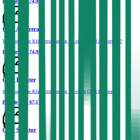
Prämie ab
€ 74,95
Opel Amprera-E
Was kostet die Kfz-Versicherung für einen Opel Amprera-E?
Prämie ab
€ 74,95
Opel Fronter
Was kostet die Kfz-Versicherung für einen Opel Fronter?
Prämie ab
€ 67,17
Opel Senator