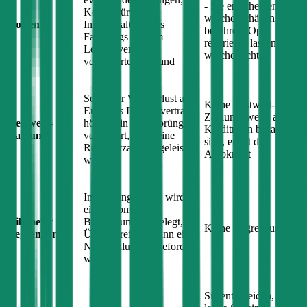
- Sie entscheiden,
Kosten für die
welche Schäden Sie
Kosten
Instandhaltung des
bei Ihrem
Opel
Fahrzeugs zum im
reparieren lassen und
Leasingvertrag
welche nicht
vereinbarten Zustand
Sollte der Wertverlust am
Keine Restwert-
Ende des Leasingvertrags
Zahlung, wenn alle
Restwert-
höher sein als ursprünglich
Kreditraten bezahlt
Zahlung
vereinbart, muss eine
sind, endet der
Restwertzahlung geleistet
Autokredit
werden
Im Leasingvertrag wird
eine Kilometer
Kilometer
Begrenzung festgelegt, bei
Keine Begrenzung
Begrenzung
Überschreitung kann eine
Nachzahlung eingefordert
werden
Sie entscheiden, wie