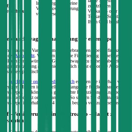
lange Sie einen
In der Regel wird eine
Kfz-
zusätzlichen
Vollkaskoversicherung
Versicherung
Vollkasko- oder
vorausgesetzt
Teilkasko-Schutz für
Ihren
Opel
bezahlen
Gebrauchtwagen Finanzierung für einen
Opel
Eine klassische Variante, um einen gebrauchten
Opel
zu finanzieren,
ist der
Autokredit
. Vor allem wenn die Finanzierung schnell gehen
soll, um den gewünschten Gebrauchtwagen zu sichern, aber eine
Eigenfinanzierung aktuell nicht möglich ist, ist ein online Autokredit
besonders praktisch.
Im
durchblicker online Kreditvergleich
erhalten Sie innerhalb von
wenigen Minuten individuelle Kreditangebote für die Finanzierung
Ihres
Opel
. Sie können das gewünschte Finanzierungs-Angebot
dann auch direkt online beantragen. So sichern Sie die Finanzierung
Ihres
Opel
innerhalb von 24 Stunden bequem von zuhause aus.
Kfz-Versicherung beim Elektroauto – das ist zu
beachten:
Im Gegensatz zu den Verbrennungsmotoren gibt es bei der