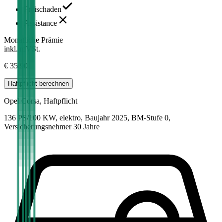
Freischaden
Assistance
Monatliche Prämie
inkl. mVSt.
€ 35,90
Haftpflicht
berechnen
Opel
Corsa, Haftpflicht
136 PS/100 KW, elektro, Baujahr 2025,
BM-Stufe
0
,
Versicherungsnehmer 30 Jahre