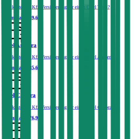
Was kostet die Kfz-Versicherung für einen Opel Tigra?
Prämie ab
€ 49,68
Opel Ampera
Was kostet die Kfz-Versicherung für einen Opel Ampera?
Prämie ab
€ 85,62
Opel Calibra
Was kostet die Kfz-Versicherung für einen Opel Calibra?
Prämie ab
€ 76,90