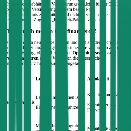
sich aber der unabhängige Versicherungsvergleich für Ihr
Opel
Modell, um die Versicherung mit dem besten Preis-
Leistungsverhältnis zu ermitteln und nicht zu viel für Ihre
Versicherung im Zuge des „Komplett-Pakets“ zahlen.
Wie kann ich meinen
Opel
finanzieren?
Sie wollen einen neuen
Opel
kaufen und sind auf der Suche nach
der passenden Finanzierung? Dann stehen Sie vermutlich auch vor
der Entscheidung, ob Sie Ihren neuen
Opel
mit Leasing oder mit
Kredit finanzieren
sollen. Wir haben die wesentlichen
Unterschiede kurz für Sie zusammengefasst:
Leasing
Autokredit
Kreditnehmer ist
Leasingunternehmen ist
Besitzverhältnis
Eigentümer des
Eigentümer des Fahrzeugs
Fahrzeugs
Monatliche Leasingrate,
Monatliche Kreditrate
evtl. Sonderzahlungen;