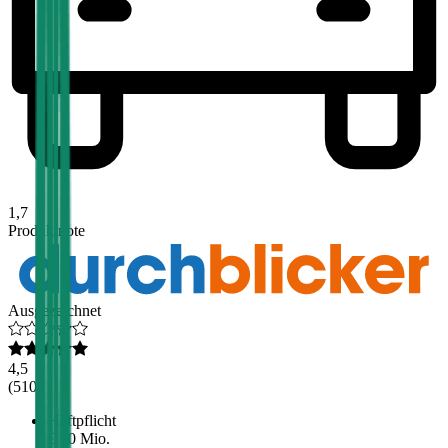
1,7
Produktnote
Ausgezeichnet
4,5
(
510
)
Haftpflicht
€ 20 Mio.