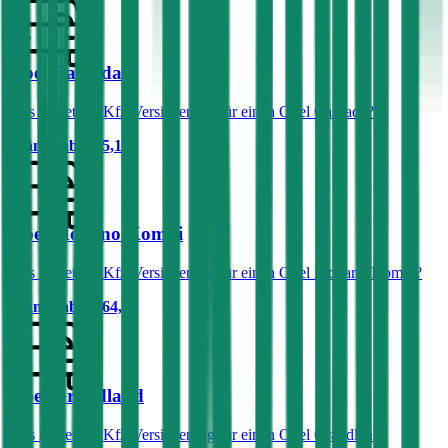
Opel Cascada
Was kostet die Kfz-Versicherung für einen Opel Cascada?
Prämie ab
€ 85,13
Opel Movano Kombi
Was kostet die Kfz-Versicherung für einen Opel Movano Kombi?
Prämie ab
€ 164,68
Opel Grandland
Was kostet die Kfz-Versicherung für einen Opel Grandland?