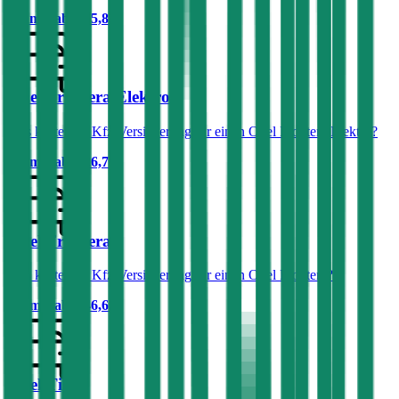
Prämie ab
€ 65,89
Opel Frontera Elektro
Was kostet die Kfz-Versicherung für einen Opel Frontera Elektro?
Prämie ab
€ 26,74
Opel Frontera
Was kostet die Kfz-Versicherung für einen Opel Frontera?
Prämie ab
€ 46,62
Opel Tigra