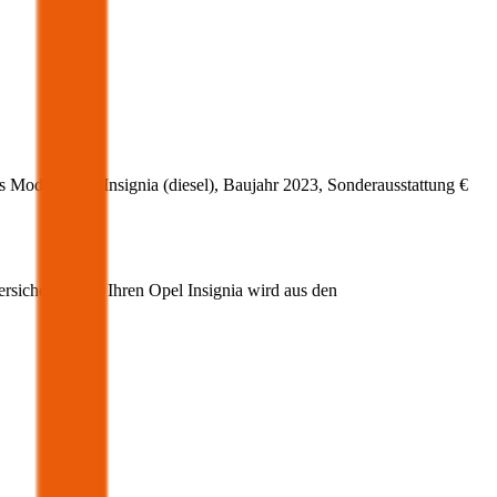
s Modell
Opel
Insignia
(
diesel
)
, Baujahr
2023
, Sonderausstattung
€
ersicherung für Ihren
Opel
Insignia
wird aus den