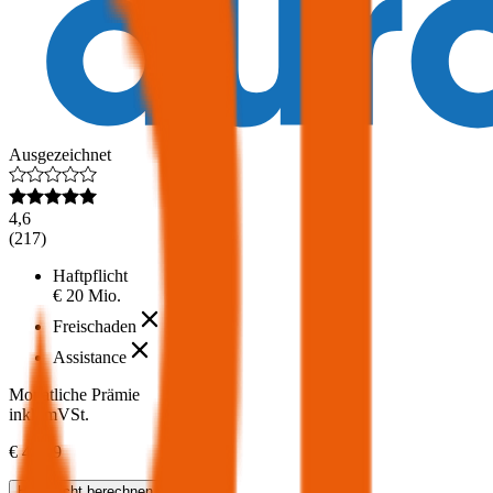
Ausgezeichnet
4,6
(
217
)
Haftpflicht
€ 20 Mio.
Freischaden
Assistance
Monatliche Prämie
inkl. mVSt.
€ 42,39
Haftpflicht
berechnen