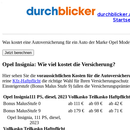
Versicherung
Autoversicherung
Opel
durchblicker.
Starts
Kfz Versicherung für Ihren
Opel Insignia
in Österreic
Was kostet eine Autoversicherung für ein Auto der Marke
Opel
Mode
Jetzt berechnen
Opel
Insignia
: Wie viel kostet die Versicherung?
Hier sehen Sie die
voraussichtlichen Kosten für die Autoversicher
reine
Kfz-Haftpflicht
die richtige Wahl für Ihren Versicherungsschutz 
Einsteigerstufe (Bonus Malus Stufe 9) fallen die Versicherungsprämien
Opel
Insignia
111
PS,
diesel
,
2023
Vollkasko
Teilkasko
Haftpflicht
Bonus Malus
Stufe
0
ab 111 €
ab 69 €
ab 42 €
Bonus Malus
Stufe
9
ab 179 €
ab 98 €
ab 71 €
Opel
Insignia
,
111
PS,
diesel
,
2023
Vollkasko
Teilkasko
Haftpflicht