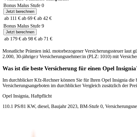
Bonus Malus Stufe
0
Jetzt berechnen
ab 111 €
ab 69 €
ab 42 €
Bonus Malus Stufe
9
Jetzt berechnen
ab 179 €
ab 98 €
ab 71 €
Monatliche Prämien inkl. motorbezogener Versicherungssteuer laut g
2.000
,
30-jährige:r
Versicherungsnehmer:in (PLZ:
1010
) mit Versic
Was ist die beste Versicherung für einen
Opel
Insignia
Im durchblicker Kfz-Rechner können Sie für Ihren
Opel
Insignia
die 
Versicherungsangeboten im durchblicker Vergleich zusätzlich der Preis
Opel
Insignia, Haftpflicht
110.1 PS/81 KW, diesel, Baujahr 2023,
BM-Stufe
0
, Versicherungsn