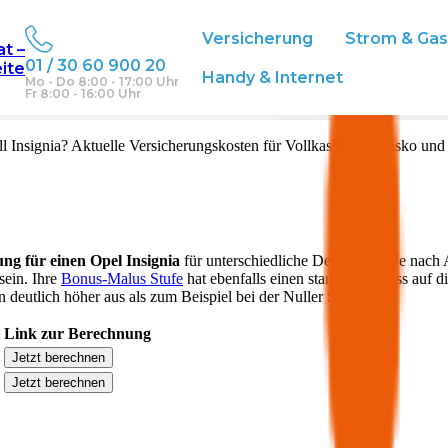
Versicherung
Strom & Ga
at –
01 / 30 60 900 20
eite
h
Handy & Internet
Mo - Do 8:00 - 17:00 Uhr
Fr 8:00 - 16:00 Uhr
ll
Insignia
? Aktuelle Versicherungskosten für Vollkasko, Teilkasko und
ung für einen
Opel
Insignia
für unterschiedliche Deckungen. Je nach 
sein. Ihre
Bonus-Malus Stufe
hat ebenfalls einen starken Einfluss auf d
 deutlich höher aus als zum Beispiel bei der Nuller Stufe.
Link zur Berechnung
Jetzt berechnen
Jetzt berechnen