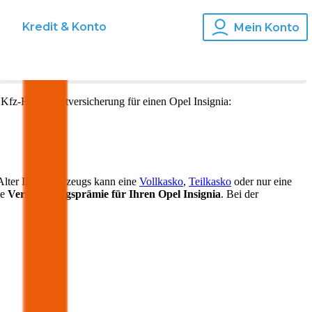
s
Kredit & Konto
Mein Konto
 Kfz-Haftpflichtversicherung für einen
Opel
Insignia
:
Alter Ihres Fahrzeugs kann eine
Vollkasko
,
Teilkasko
oder nur eine
ie
Versicherungsprämie für Ihren
Opel Insignia
. Bei der