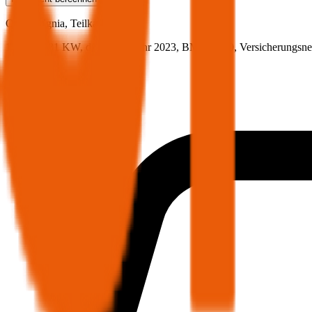
Opel
Insignia, Teilkasko
110.1 PS/81 KW, diesel, Baujahr 2023,
BM-Stufe
0
, Versicherungsn