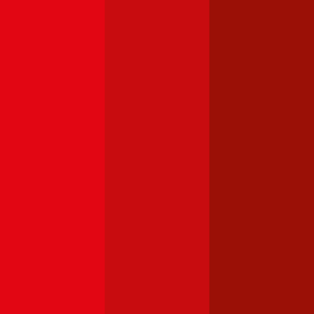
Audi
A4
Haftpflichtversicherung monatlich ab
€ 87
,
Vollkasko monatlich
ab …
Skoda
Fabia
Haftpflichtversicherung monatlich ab
€ 34
,
Vollkasko monatlich
ab …