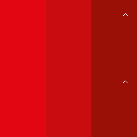
Kredit
Online-Kredit
Autokredit
Kredit umschulden
Kreditkarte
Immofinanzierung
Immobilienkredit
Wohnkredit
Baufinanzierung
Umschuldung