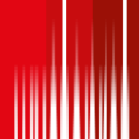
1,7
Produktnote
Ausgezeichnet
4,5
(
510
)
Haftpflicht