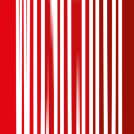
Ausgezeichnet
4,4
(
1,4k
)
Haftpflicht
€ 20 Mio.
Selbstbehalt Kasko
€ 550
Grobe Fahrlässigkeit
Freischaden
Assistance
Monatliche Prämie
inkl. mVSt.
€ 107,57
Vollkasko
berechnen