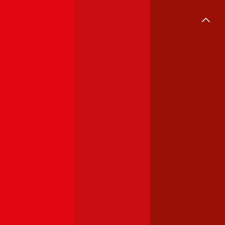
Giro & Sparen
Girokonto
Sparzinsen
Bausparen
Mobilfunk
Internet & TV
Service