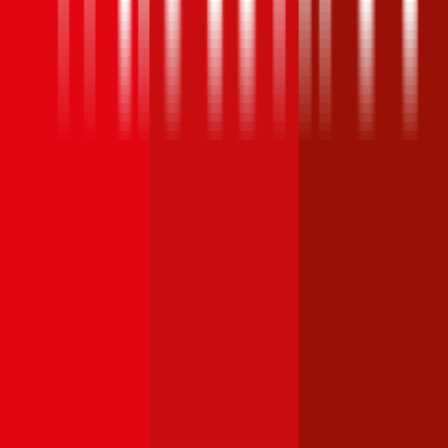
4,5
Oberösterreichische Versicherung Autoversicherung
Die Oberösterreichische Versicherung bietet im Rahmen der Kfz-
Haftpflichtversicherung die Wahl zwischen Versicherungssummen
von € 7,79, 9, 12, 16, 20 und 30 Mio. Für Kunden zwischen dem
25. und dem 69. Lebensjahr wird, sofern sie in der Bonus Malus-
Stufe 0 sind, ein Freischaden geboten. Andere Kunden können
einen Freischaden gegen Aufpreis abschließen. Dem
Versicherungsprodukt kann gegen Aufpreis eine Insassen-
Unfallversicherung, eine Rechtsschutzversicherung und/oder ein
Assistance-Produkt hinzugefügt werden. Ein Selbstbehalt in der
Haftpflicht ist gegen einen Prämienabschlag wählbar für
Versicherungsnehmer ab dem 22. Lebensjahr.