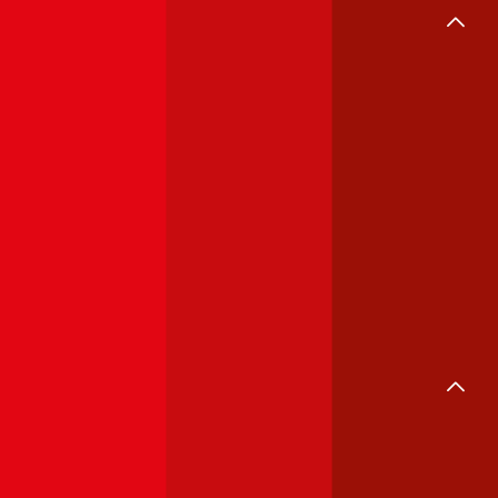
Versicherungsvergleiche
Auto
Unfall
Motorrad
Privathaftpflicht
Haushalt
Hunde
Eigenheim
Katzen
Reise
E-Bike
Rechtsschutz
Fahrrad
Leben
Kranken
Energievergleiche
Strom
Gas