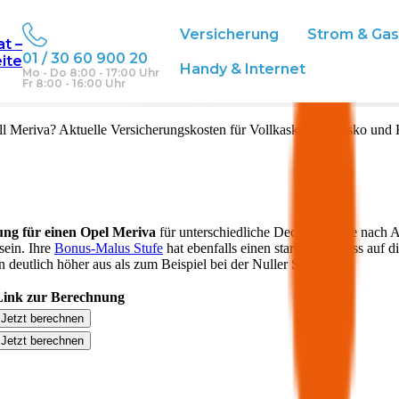
Versicherung
Strom & Ga
at –
01 / 30 60 900 20
eite
Handy & Internet
Mo - Do 8:00 - 17:00 Uhr
Fr 8:00 - 16:00 Uhr
ll
Meriva
? Aktuelle Versicherungskosten für Vollkasko, Teilkasko und 
ung für einen
Opel
Meriva
für unterschiedliche Deckungen. Je nach A
sein. Ihre
Bonus-Malus Stufe
hat ebenfalls einen starken Einfluss auf d
 deutlich höher aus als zum Beispiel bei der Nuller Stufe.
Link zur Berechnung
Jetzt berechnen
Jetzt berechnen