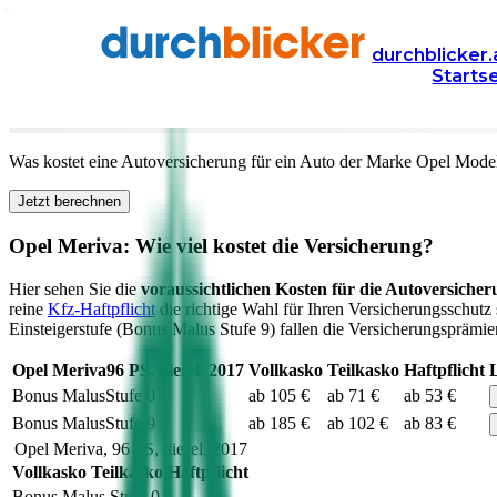
Versicherung
Autoversicherung
Opel
durchblicker.
Starts
Kfz Versicherung für Ihren
Opel Meriva
in Österreich
Was kostet eine Autoversicherung für ein Auto der Marke
Opel
Mode
Jetzt berechnen
Opel
Meriva
: Wie viel kostet die Versicherung?
Hier sehen Sie die
voraussichtlichen Kosten für die Autoversicher
reine
Kfz-Haftpflicht
die richtige Wahl für Ihren Versicherungsschutz 
Einsteigerstufe (Bonus Malus Stufe 9) fallen die Versicherungsprämien
Opel
Meriva
96
PS,
diesel
,
2017
Vollkasko
Teilkasko
Haftpflicht
Bonus Malus
Stufe
0
ab 105 €
ab 71 €
ab 53 €
Bonus Malus
Stufe
9
ab 185 €
ab 102 €
ab 83 €
Opel
Meriva
,
96
PS,
diesel
,
2017
Vollkasko
Teilkasko
Haftpflicht
Bonus Malus Stufe
0