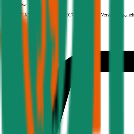
Opel
Meriva, Teilkasko
95.1 PS/70 KW, diesel, Baujahr 2017,
BM-Stufe
0
, Versicherungsne