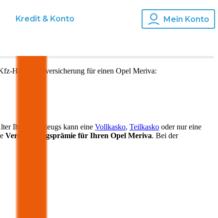
s
Kredit & Konto
Mein Konto
Kfz-Haftpflichtversicherung für einen
Opel
Meriva
:
lter Ihres Fahrzeugs kann eine
Vollkasko
,
Teilkasko
oder nur eine
ie
Versicherungsprämie für Ihren
Opel Meriva
. Bei der