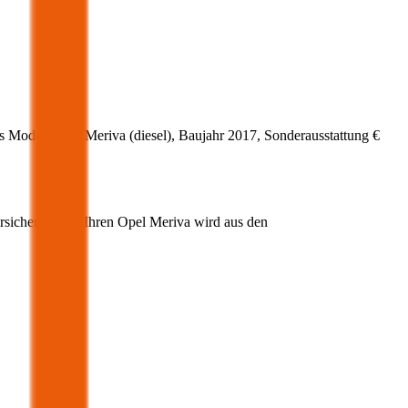
s Modell
Opel
Meriva
(
diesel
)
, Baujahr
2017
, Sonderausstattung
€
rsicherung für Ihren
Opel
Meriva
wird aus den