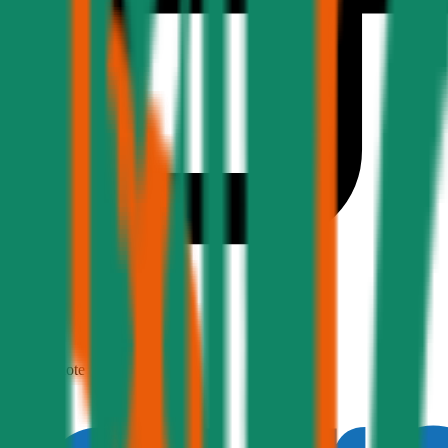
1,9
Produktnote