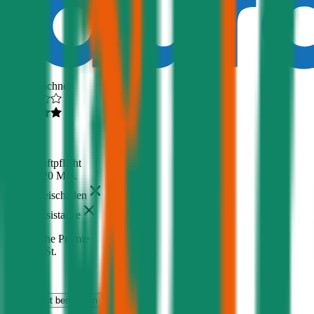
Ausgezeichnet
4,6
(
217
)
Haftpflicht
€ 20 Mio.
Freischaden
Assistance
Monatliche Prämie
inkl. mVSt.
€ 52,78
Haftpflicht
berechnen