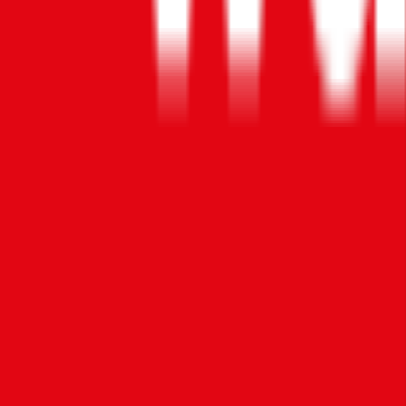
1,9
Produktnote