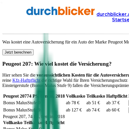
Versicherung
Autoversicherung
Peugeot
durchblicker.
Starts
Kfz Versicherung für Ihren
Peugeot 207
in Österreich
Was kostet eine Autoversicherung für ein Auto der Marke
Peugeot
Mo
Jetzt berechnen
Peugeot
207
: Wie viel kostet die Versicherung?
Hier sehen Sie die
voraussichtlichen Kosten für die Autoversicher
reine
Kfz-Haftpflicht
die richtige Wahl für Ihren Versicherungsschutz 
Einsteigerstufe (Bonus Malus Stufe 9) fallen die Versicherungsprämien
Peugeot
207
74
PS,
benzin
,
2018
Vollkasko
Teilkasko
Haftpflicht
Bonus Malus
Stufe
0
ab 78 €
ab 51 €
ab 37 €
Bonus Malus
Stufe
9
ab 127 €
ab 74 €
ab 60 €
Peugeot
207
,
74
PS,
benzin
,
2018
Vollkasko
Teilkasko
Haftpflicht
Bonus Malus Stufe
0