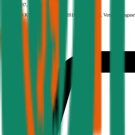
Peugeot
207, Teilkasko
73.4 PS/54 KW, benzin, Baujahr 2018,
BM-Stufe
0
, Versicherungsn