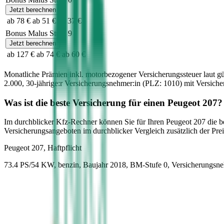
Jetzt berechnen
ab 78 €
ab 51 €
ab 37 €
Bonus Malus Stufe
9
Jetzt berechnen
ab 127 €
ab 74 €
ab 60 €
Monatliche Prämien inkl. motorbezogener Versicherungssteuer laut g
2.000
,
30-jährige:r
Versicherungsnehmer:in (PLZ:
1010
) mit Versic
Was ist die beste Versicherung für einen
Peugeot
207
?
Im durchblicker Kfz-Rechner können Sie für Ihren
Peugeot
207
die b
Versicherungsangeboten im durchblicker Vergleich zusätzlich der Preis
Peugeot
207, Haftpflicht
73.4 PS/54 KW, benzin, Baujahr 2018,
BM-Stufe
0
, Versicherungsn