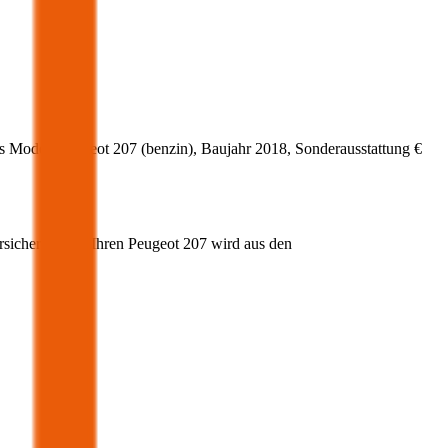
s Modell
Peugeot
207
(
benzin
)
, Baujahr
2018
, Sonderausstattung
€
rsicherung für Ihren
Peugeot
207
wird aus den