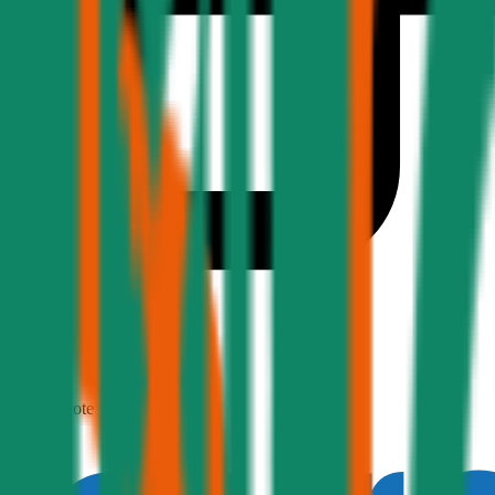
1,9
Produktnote