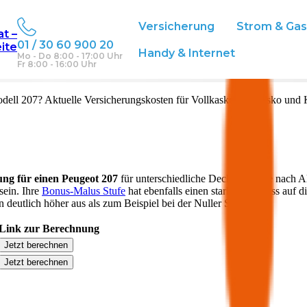
Versicherung
Strom & Ga
at –
01 / 30 60 900 20
eite
Handy & Internet
Mo - Do 8:00 - 17:00 Uhr
Fr 8:00 - 16:00 Uhr
dell
207
? Aktuelle Versicherungskosten für Vollkasko, Teilkasko und 
ung für einen
Peugeot
207
für unterschiedliche Deckungen. Je nach A
sein. Ihre
Bonus-Malus Stufe
hat ebenfalls einen starken Einfluss auf d
 deutlich höher aus als zum Beispiel bei der Nuller Stufe.
Link zur Berechnung
Jetzt berechnen
Jetzt berechnen