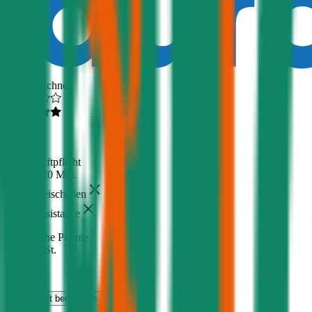
Ausgezeichnet
4,6
(
217
)
Haftpflicht
€ 20 Mio.
Freischaden
Assistance
Monatliche Prämie
inkl. mVSt.
€ 36,91
Haftpflicht
berechnen