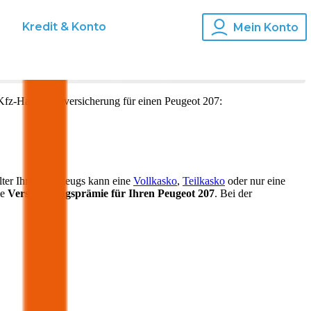
s
Kredit & Konto
Mein Konto
Kfz-Haftpflichtversicherung für einen
Peugeot
207
:
lter Ihres Fahrzeugs kann eine
Vollkasko
,
Teilkasko
oder nur eine
ie
Versicherungsprämie für Ihren
Peugeot 207
. Bei der