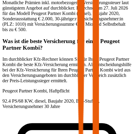
Monatliche Prämien inkl. motorbezogener Versicherungssteuer laut
günstigstem Angebot auf durchblicker. Berechnet am
27. Juli 2026
für das Modell
Peugeot
Partner Kombi
(
diesel
)
, Baujahr
2020
,
Sonderausstattung
€ 2.000
,
30-jährige:r
Versicherungsnehmer:in
(PLZ:
1010
) mit Versicherungssumme
€ 20 Mio
und Selbstbehalt
bis zu
€ 500
.
Was ist die beste Versicherung für einen
Peugeot
Partner Kombi
?
Im durchblicker Kfz-Rechner können Sie für Ihren
Peugeot
Partner
Kombi
die beste Kfz-Versicherung ermitteln. Als Entscheidungshilfe
bei der Kfz-Versicherung für Ihren
Peugeot
Partner Kombi
wird aus
den Versicherungsangeboten im durchblicker Vergleich zusätzlich
der Preis-Leistungssieger ermittelt.
Peugeot
Partner Kombi, Haftpflicht
92.4 PS/68 KW, diesel, Baujahr 2020,
BM-Stufe
0
,
Versicherungsnehmer 30 Jahre