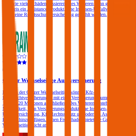
egal wie viele Schäden passieren. Des Weiteren kann gegen einen
Aufpreis ein Assistance-Produkt, eine Insassen-Unfallversicherung
sowie eine Rechtsschutzversicherung gewählt werden.
4,5
Grazer Wechselseitige Autoversicherung
Kunden der Grazer Wechselseitige können Kfz-
Haftpflichtversicherungen mit einer Versicherungssumme von € 10,
15 oder 20 Millionen abschließen. Des Weiteren besteht die
Möglichkeit, dem Versicherungsprodukt eine Insassen-
Unfallversicherung, Kfz-Rechtsschutz und/oder ein Assistance-
Produkt hinzuzufügen. Einen Freischaden bietet die Grazer
Wechselseitige nicht an.