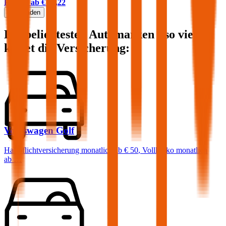
Prämie ab
€ 27,22
Mehr laden
Die beliebtesten Automarken - so viel
kostet die Versicherung:
Volkswagen
Golf
Haftpflichtversicherung monatlich ab
€ 50
,
Vollkasko monatlich
ab …