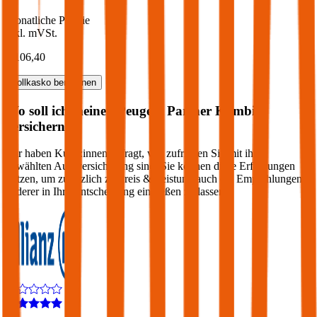
Monatliche Prämie
inkl. mVSt.
€ 106,40
Vollkasko
berechnen
Wo soll ich meinen
Peugeot
Partner Kombi
versichern?
Wir haben Kund:innen befragt, wie zufrieden Sie mit ihrer
gewählten Autoversicherung sind. Sie können diese Erfahrungen
nutzen, um zusätzlich zu Preis & Leistung auch die Empfehlungen
anderer in Ihre Entscheidung einfließen zu lassen: