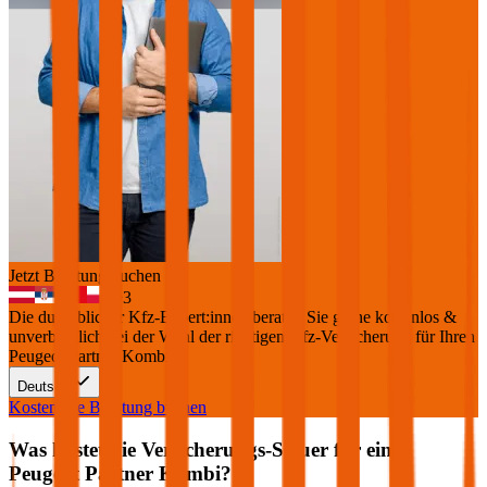
Jetzt Beratung buchen
+
3
Die durchblicker Kfz-Expert:innen beraten Sie gerne kostenlos &
unverbindlich bei der Wahl der richtigen Kfz-Versicherung für Ihren
Peugeot Partner Kombi
.
Deutsch
Kostenlose Beratung buchen
Was kostet die Versicherungs-Steuer für einen
Peugeot
Partner Kombi
?