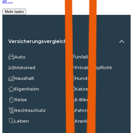
ab …
Mehr laden
Versicherungsvergleiche
Auto
Unfall
Motorrad
Privathaftpflicht
Haushalt
Hunde
Eigenheim
Katzen
Reise
E-Bike
Rechtsschutz
Fahrrad
Leben
Kranken