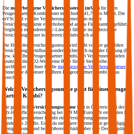
Die
motorbezogene Versicherungssteuer (mVSt)
für einen
Peugeot
Partner Kombi
kostet im Schnitt €
41,76
pro Monat. Die
mVSt wird von der Versicherung gemeinsam mit der
Versicherungsprämie eingehoben und an das Finanzamt abgeführt.
Verglichen mit anderen EU-Ländern fällt die motorbezogene
Versicherungssteuer in Österreich relativ hoch aus.
Die Höhe der Versicherungssteuer wird nicht von der gewählten
Versicherung beeinflusst, sondern richtet sich nach der Leistung (PS
bzw. kW) Ihres
Peugeot
Partner Kombi
. Bei Verbrennern spielen
zusätzlich die CO2-Werte eine Rolle für die Steuerhöhe. Im
durchblicker Rechner für die
motorbezogene Versicherungssteuer
können Sie die Steuer für Ihren
Peugeot
Partner Kombi
genau
berechnen.
Welche Versicherungssumme passt für einen
Peugeot
Partner Kombi
?
Die gesetzliche
Versicherungssumme
liegt in Österreich bei der
Kfz-Haftpflichtversicherung bei 7,79 Mio. Euro. Wir empfehlen für
Ihren
Peugeot
Partner Kombi
eine Versicherungssumme von
mindestens 20 Mio. Euro, da niedrigere Summen nur geringfügig
weniger kosten und bei größeren Schäden aber eine Deckungslücke
auftreten könnte.