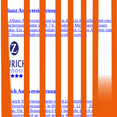
4,3
Allianz Autoversicherung
Die Allianz Autoversicherung kann in der Kfz-Haftpflicht mit einer
Versicherungssumme von € 7,6, 15 oder 30 Mio. abgeschlossen
werden. Ein Assistance-Produkt ist inkludiert. Gegen Aufpreis eine
KFZ-Insassenunfallversicherung erworben werden.
4,2
Zurich Autoversicherung
Die Zurich Versicherung bietet eine Kfz-Haftpflichtversicherung mit
einer Versicherungssumme in Höhe von € 8, 12, 15, 20 oder 25
Mio. an. Für die Bonusstufen 0 bis 3 bietet die Zurich einen
Bonusstufenvorteil an. Damit geht die Bonusstufe nicht verloren,