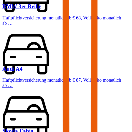
BMW
3er-Reihe
Haftpflichtversicherung monatlich ab
€ 68
,
Vollkasko monatlich
ab …
Audi
A4
Haftpflichtversicherung monatlich ab
€ 87
,
Vollkasko monatlich
ab …
Skoda
Fabia