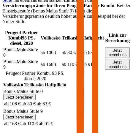
Stufe
hat ebenfalls einen starken Einfluss auf die
Versicherungsprämie für Ihren
Peugeot Partner Kombi
. Bei der
Einsteigerstufe (Bonus Malus Stufe 9) fallen die
Versicherungsprämien deutlich höher aus als zum Beispiel bei der
Nuller Stufe.
Peugeot
Partner
Link zur
Kombi
93
PS,
Vollkasko
Teilkasko
Haftpflicht
Berechnung
diesel
,
2020
Bonus Malus
Stufe
Jetzt
ab 106 €
ab 80 €
ab 63 €
0
berechnen
Bonus Malus
Stufe
Jetzt
ab 168 €
ab 110 €
ab 91 €
9
berechnen
Peugeot
Partner Kombi
,
93
PS,
diesel
,
2020
Vollkasko
Teilkasko
Haftpflicht
Bonus Malus Stufe
0
Jetzt berechnen
ab 106 €
ab 80 €
ab 63 €
Bonus Malus Stufe
9
Jetzt berechnen
ab 168 €
ab 110 €
ab 91 €