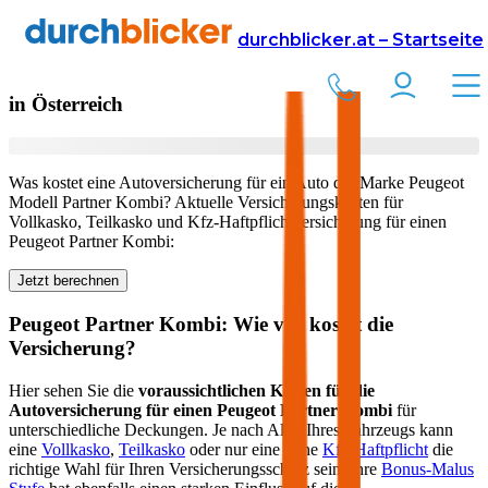
Versicherung
Autoversicherung
Peugeot
durchblicker.at – Startseite
Kfz Versicherung für Ihren
Peugeot Partner Kombi
in Österreich
Was kostet eine Autoversicherung für ein Auto der Marke
Peugeot
Modell
Partner Kombi
? Aktuelle Versicherungskosten für
Vollkasko, Teilkasko und Kfz-Haftpflichtversicherung für einen
Peugeot
Partner Kombi
:
Jetzt berechnen
Peugeot
Partner Kombi
: Wie viel kostet die
Versicherung?
Hier sehen Sie die
voraussichtlichen Kosten für die
Autoversicherung für einen
Peugeot
Partner Kombi
für
unterschiedliche Deckungen. Je nach Alter Ihres Fahrzeugs kann
eine
Vollkasko
,
Teilkasko
oder nur eine reine
Kfz-Haftpflicht
die
richtige Wahl für Ihren Versicherungsschutz sein. Ihre
Bonus-Malus