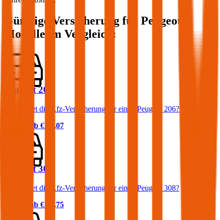
Günstige Versicherung für
Peugeot
Modelle im Vergleich:
Peugeot 206
Was kostet die Kfz-Versicherung für einen Peugeot 206?
Prämie ab
€ 31,07
Peugeot 308
Was kostet die Kfz-Versicherung für einen Peugeot 308?
Prämie ab
€ 35,75