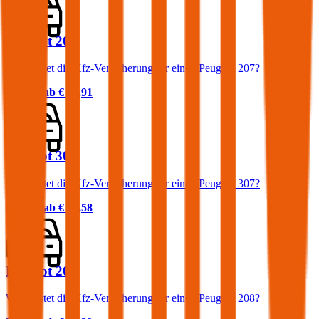
Peugeot 207
Was kostet die Kfz-Versicherung für einen Peugeot 207?
Prämie ab
€ 36,91
Peugeot 307
Was kostet die Kfz-Versicherung für einen Peugeot 307?
Prämie ab
€ 46,58
Peugeot 208
Was kostet die Kfz-Versicherung für einen Peugeot 208?