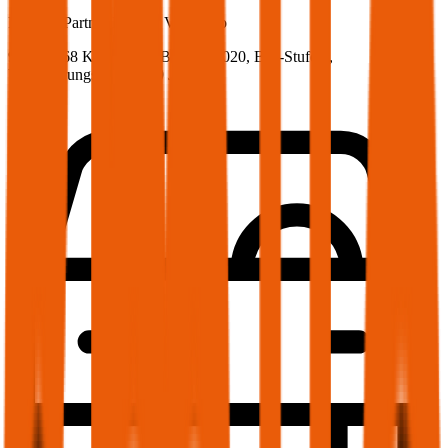
Peugeot
Partner Kombi, Vollkasko
92.4 PS/68 KW, diesel, Baujahr 2020,
BM-Stufe
0
,
Versicherungsnehmer 30 Jahre