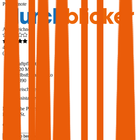
Produktnote
Ausgezeichnet
4,6
(
217
)
Haftpflicht
€ 20 Mio.
Selbstbehalt Kasko
€ 390
Freischaden
Assistance
Monatliche Prämie
inkl. mVSt.
€ 79,63
Teilkasko
berechnen