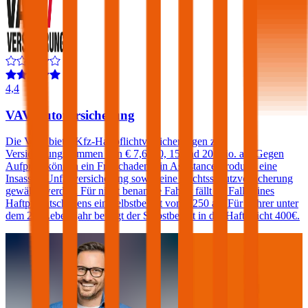
4,4
VAV Autoversicherung
Die VAV bietet Kfz-Haftpflichtversicherungen zu
Versicherungssummen von € 7,6, 10, 15 und 20 Mio. an. Gegen
Aufpreis können ein Freischaden, ein Assistance-Produkt, eine
Insassen-Unfallversicherung sowie eine Rechtsschutzversicherung
gewählt werden. Für nicht benannte Fahrer fällt im Falle eines
Haftpflichtschadens ein Selbstbehalt von € 250 an. Für Fahrer unter
dem 23. Lebensjahr beträgt der Selbstbehalt in der Haftpflicht 400€.