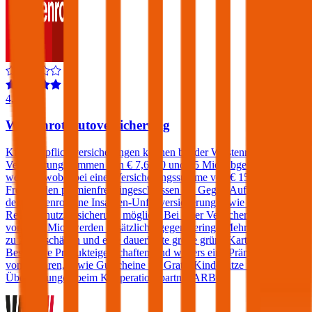
4,4
Wüstenrot Autoversicherung
Kfz-Haftpflichtversicherungen können bei der Wüstenrot zu
Versicherungssummen von € 7,6, 10 und 15 Mio. abgeschlossen
werden, wobei bei einer Versicherungssumme von € 15 Mio. ein
Freischaden prämienfrei eingeschlossen ist. Gegen Aufpreis sind bei
der Wüstenrot eine Insassen-Unfallversicherung sowie eine Kfz-
Rechtsschutzversicherung möglich. Bei einer Versicherungssumme
von € 15 Mio. werden zusätzlich - gegen geringe Mehrkosten - bis
zu 2 Freischäden und eine dauerhafte große grüne Karte angeboten.
Besondere Produkteigenschaften sind weiters eine Prämiengarantie
von 3 Jahren, sowie Gutscheine für Gratis-Kindersitze und Pickerl-
Überprüfungen beim Kooperationspartner ARBÖ.