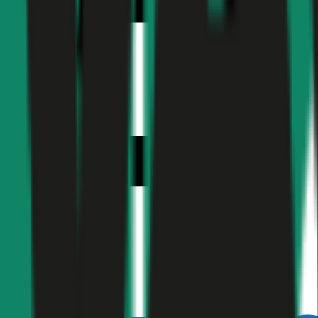
1,7
Produktnote