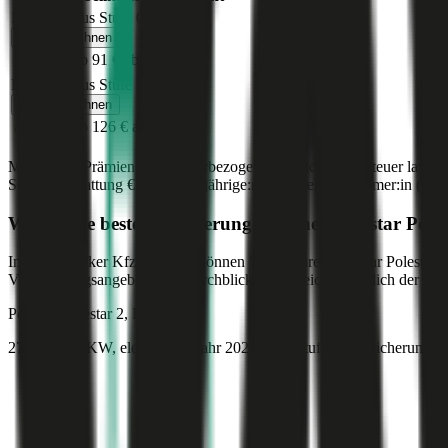
Bonus Malus Stufe
0
Jetzt berechnen
ab 175 €
ab 91 €
ab 75 €
Bonus Malus Stufe
9
Jetzt berechnen
ab 226 €
ab 126 €
ab 98 €
Monatliche Prämien inkl. motorbezogener Versicherungssteuer laut g
Sonderausstattung
€ 2.000
,
30-jährige:r
Versicherungsnehmer:in (PLZ
Was ist die beste Versicherung für einen
Polestar
Poles
Im durchblicker Kfz-Rechner können Sie für Ihren
Polestar
Polestar 2
Versicherungsangeboten im durchblicker Vergleich zusätzlich der Preis
Polestar
Polestar 2, Haftpflicht
272 PS/200 KW, elektro, Baujahr 2025,
BM-Stufe
0
, Versicherungsn