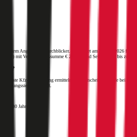
ünstigstem Angebot auf durchblicker. Berechnet am
27. Juli 2026
für da
:
1010
) mit Versicherungssumme
€ 20 Mio
und Selbstbehalt bis zu
€ 5
tar 2
?
die beste Kfz-Versicherung ermitteln. Als Entscheidungshilfe bei der 
-Leistungssieger ermittelt.
ehmer 30 Jahre