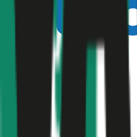
Ausgezeichnet
4,5
(
510
)
Haftpflicht
€ 20 Mio.
Freischaden
Assistance
Monatliche Prämie
inkl. mVSt.
€ 74,89
Haftpflicht
berechnen