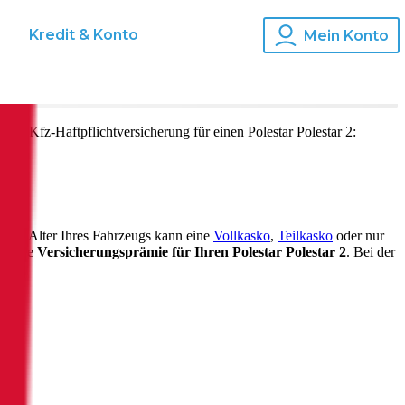
s
Kredit & Konto
Mein Konto
o und Kfz-Haftpflichtversicherung für einen
Polestar
Polestar 2
:
 nach Alter Ihres Fahrzeugs kann eine
Vollkasko
,
Teilkasko
oder nur
auf die
Versicherungsprämie für Ihren
Polestar Polestar 2
. Bei der