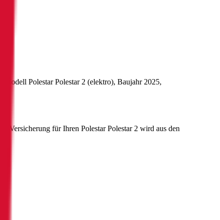
s Modell
Polestar
Polestar 2
(
elektro
)
, Baujahr
2025
,
00
.
Kfz-Versicherung für Ihren
Polestar
Polestar 2
wird aus den