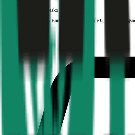
Polestar
Polestar 2, Teilkasko
272 PS/200 KW, elektro, Baujahr 2025,
BM-Stufe
0
, Versicherungsn