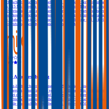
Rechtsschutzversicherung möglich. Bei einer Versicherungssumme
von € 15 Mio. werden zusätzlich - gegen geringe Mehrkosten - bis
zu 2 Freischäden und eine dauerhafte große grüne Karte angeboten.
Besondere Produkteigenschaften sind weiters eine Prämiengarantie
von 3 Jahren, sowie Gutscheine für Gratis-Kindersitze und Pickerl-
Überprüfungen beim Kooperationspartner ARBÖ.
4,6
Smile Autoversicherung
Die Kfz-Haftpflichtversicherungen der Smile bietet eine
Versicherungssumme in Höhe von € 20 Millionen. Ein Freischaden
kann bei der Bonus-Stufe 7 und darunter gegen Aufpreis
eingeschlossen werden. Im Falle eines Haftpflichtschadens verlangt
die Smile einen Schadenersatzbeitrag in Höhe von € 500.