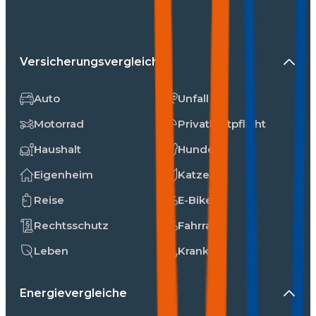
Versicherungsvergleiche
Auto
Unfall
Motorrad
Privathaftpflicht
Haushalt
Hunde
Eigenheim
Katzen
Reise
E-Bike
Rechtsschutz
Fahrrad
Leben
Kranken
Energievergleiche