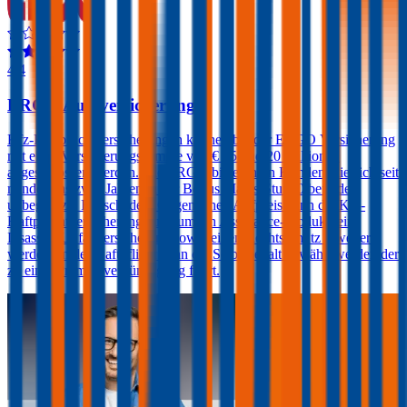
4,4
ERGO Autoversicherung
Kfz-Haftpflichtversicherungen können bei der ERGO Versicherung
mit einer Versicherungssumme von € 15 und 20 Millionen
abgeschlossen werden. Die ERGO bietet ihren Kunden, die sich seit
mindestens zwei Jahren in der Bonus Malus-Stufe 0 befinden,
unbegrenzte Freischäden. Gegen einen Aufpreis kann die Kfz-
Haftpflichtversicherung auch um ein Assistance-Produkt, eine
Insassen-Unfallversicherung sowie einen Rechtsschutz erweitert
werden. In der Haftpflicht kann ein Selbstbehalt gewählt werden der
zu einer Prämienvergünstigung führt.