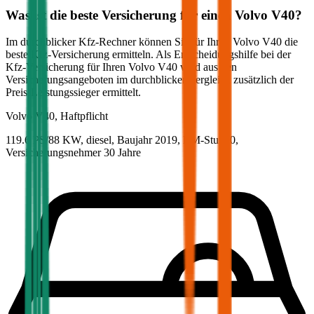
Was ist die beste Versicherung für einen
Volvo
V40
?
Im durchblicker Kfz-Rechner können Sie für Ihren
Volvo
V40
die
beste Kfz-Versicherung ermitteln. Als Entscheidungshilfe bei der
Kfz-Versicherung für Ihren
Volvo
V40
wird aus den
Versicherungsangeboten im durchblicker Vergleich zusätzlich der
Preis-Leistungssieger ermittelt.
Volvo
V40, Haftpflicht
119.6 PS/88 KW, diesel, Baujahr 2019,
BM-Stufe
0
,
Versicherungsnehmer 30 Jahre