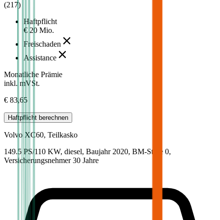
(
217
)
Haftpflicht
€ 20 Mio.
Freischaden
Assistance
Monatliche Prämie
inkl. mVSt.
€ 83,65
Haftpflicht
berechnen
Volvo
XC60, Teilkasko
149.5 PS/110 KW, diesel, Baujahr 2020,
BM-Stufe
0
,
Versicherungsnehmer 30 Jahre