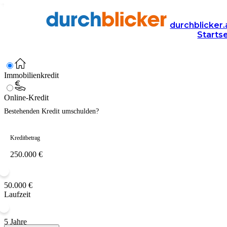
250.000 Euro Kredit beantrage
durchblicker.
Starts
Jetzt kostenlos & unverbindlich Kreditanfrage stellen und 250000 Eu
Immobilienkredit
Online-Kredit
Bestehenden Kredit umschulden?
Kreditbetrag
50.000 €
Laufzeit
5 Jahre