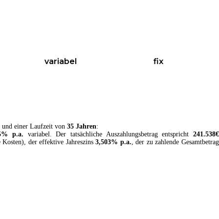
variabel
fix
und einer Laufzeit von
35 Jahren
:
5
% p.a.
variabel
. Der tatsächliche Auszahlungsbetrag entspricht
241.538
€
e Kosten
), der effektive Jahreszins
3,503
% p.a.
, der zu zahlende Gesamtbetrag