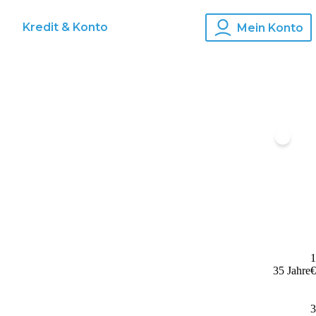
s
Kredit & Konto
Mein Konto
1
35 Jahre
€
3