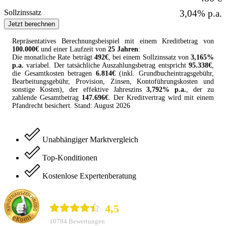
Sollzinssatz
3,04% p.a.
Jetzt berechnen
Repräsentatives Berechnungsbeispiel mit einem
Kreditbetrag
von
100.000
€
und einer Laufzeit von
25 Jahren
:
Die monatliche Rate beträgt
492
€
, bei einem Sollzinssatz von
3,165
%
p.a.
variabel
. Der tatsächliche Auszahlungsbetrag entspricht
95.338
€
,
die Gesamtkosten betragen
6.814
€
(inkl. Grundbucheintragsgebühr,
Bearbeitungsgebühr, Provision, Zinsen, Kontoführungskosten und
sonstige Kosten
), der effektive Jahreszins
3,792
% p.a.
, der zu
zahlende Gesamtbetrag
147.696
€
. Der
Kreditvertrag
wird mit einem
Pfandrecht besichert. Stand:
August
2026
Unabhängiger Marktvergleich
Top-Konditionen
Kostenlose Expertenberatung
durchblicker.at
4,5
10784 Bewertungen