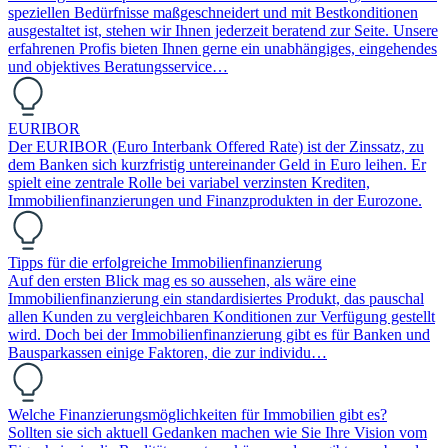
speziellen Bedürfnisse maßgeschneidert und mit Bestkonditionen
ausgestaltet ist, stehen wir Ihnen jederzeit beratend zur Seite. Unsere
erfahrenen Profis bieten Ihnen gerne ein unabhängiges, eingehendes
und objektives Beratungsservice…
EURIBOR
Der EURIBOR (Euro Interbank Offered Rate) ist der Zinssatz, zu
dem Banken sich kurzfristig untereinander Geld in Euro leihen. Er
spielt eine zentrale Rolle bei variabel verzinsten Krediten,
Immobilienfinanzierungen und Finanzprodukten in der Eurozone.
Tipps für die erfolgreiche Immobilienfinanzierung
Auf den ersten Blick mag es so aussehen, als wäre eine
Immobilienfinanzierung ein standardisiertes Produkt, das pauschal
allen Kunden zu vergleichbaren Konditionen zur Verfügung gestellt
wird. Doch bei der Immobilienfinanzierung gibt es für Banken und
Bausparkassen einige Faktoren, die zur individu…
Welche Finanzierungsmöglichkeiten für Immobilien gibt es?
Sollten sie sich aktuell Gedanken machen wie Sie Ihre Vision vom