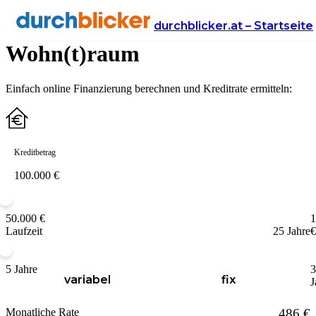
Wohnfinanzierung für Ihren
durchblicker.at – Startseite
Wohn(t)raum
Einfach online Finanzierung berechnen und Kreditrate ermitteln:
Kreditbetrag
50.000 €
1
Laufzeit
25 Jahre
€
5 Jahre
3
variabel
fix
J
Monatliche Rate
486 €