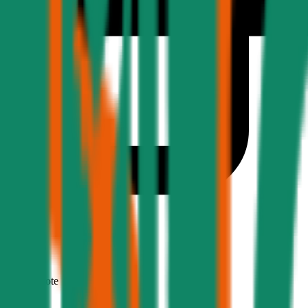
1,7
Produktnote