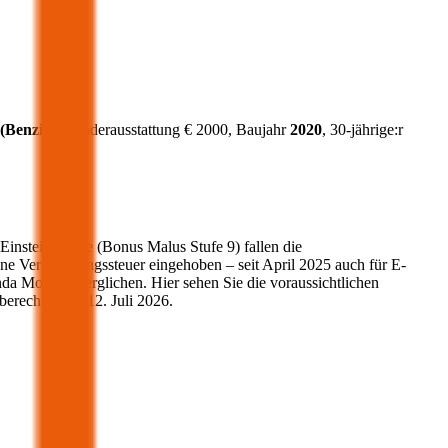
(
Benzin
)
, Sonderausstattung €
2000
, Baujahr
2020
, 30-jährige:r
 Einsteigerstufe (Bonus Malus Stufe 9) fallen die
ne Versicherungssteuer eingehoben – seit April 2025 auch für E-
da
Modelle verglichen. Hier sehen Sie die voraussichtlichen
berechnet am
12. Juli 2026
.