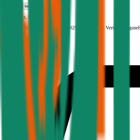
Haftpflicht
berechnen
Honda
Jazz, Haftpflicht
107 PS/79 KW, hybrid, Baujahr 2025,
BM-Stufe
0
, Versicherungsne