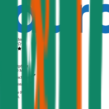
Ausgezeichnet
4,5
(
510
)
Haftpflicht
€ 20 Mio.
Freischaden
Assistance
Monatliche Prämie
inkl. mVSt.
€ 44,40