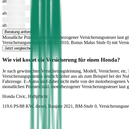
ab
ab
ab
Beratung anfordern
Monatliche Prämien inkl. motorbezogener Versicherungssteuer laut gü
Versicherungsnehmer:in (PLZ:
1010
, Bonus Malus Stufe
0
) mit Vers
Jetzt vergleichen
Wie viel kostet die Versicherung für einen
Honda
?
Je nach gewünschter Versicherungsleistung, Modell, Versicherer, etc
Versicherungsprämien deutlich höher aus als zum Beispiel bei der Nu
Fahrzeuge. E-Autos sind daher nicht mehr von der motorbezogenen 
monatlichen Prämien inkl. motorbezogener Versicherungssteuer laut 
Honda
Civic, Haftpflicht
119.6 PS/88 KW, diesel, Baujahr 2021,
BM-Stufe
0
, Versicherungsn