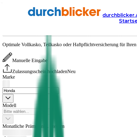
Versicherung
Autoversicherung
durchblicker.
Starts
Honda
Versicherung vergleichen & abschließen
Optimale Vollkasko, Teilkasko oder Haftpflichtversicherung für Ihre
Manuelle Eingabe
Zulassungsschein hochladen
Neu
Marke
Modell
Monatliche Prämie inkl. Steuern