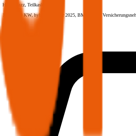
Honda
Jazz, Teilkasko
107 PS/79 KW, hybrid, Baujahr 2025,
BM-Stufe
0
, Versicherungsne