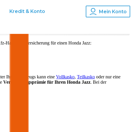
s
Kredit & Konto
Mein Konto
fz-Haftpflichtversicherung für einen
Honda
Jazz
:
lter Ihres Fahrzeugs kann eine
Vollkasko
,
Teilkasko
oder nur eine
ie
Versicherungsprämie für Ihren
Honda Jazz
. Bei der