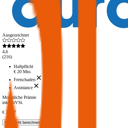
Ausgezeichnet
4,6
(
216
)
Haftpflicht
€ 20 Mio.
Freischaden
Assistance
Monatliche Prämie
inkl. mVSt.
€ 38,07
Haftpflicht
berechnen