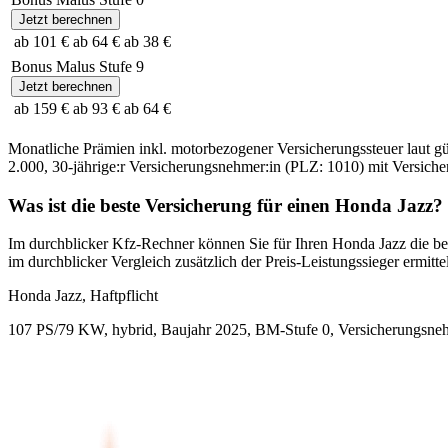
Jetzt berechnen
ab 101 €
ab 64 €
ab 38 €
Bonus Malus Stufe
9
Jetzt berechnen
ab 159 €
ab 93 €
ab 64 €
Monatliche Prämien inkl. motorbezogener Versicherungssteuer laut g
2.000
,
30-jährige:r
Versicherungsnehmer:in (PLZ:
1010
) mit Versic
Was ist die beste Versicherung für einen
Honda
Jazz
?
Im durchblicker Kfz-Rechner können Sie für Ihren
Honda
Jazz
die be
im durchblicker Vergleich zusätzlich der Preis-Leistungssieger ermittel
Honda
Jazz, Haftpflicht
107 PS/79 KW, hybrid, Baujahr 2025,
BM-Stufe
0
, Versicherungsne