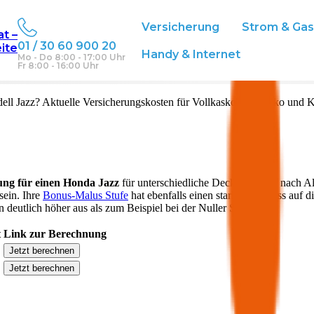
Versicherung
Strom & Ga
at –
01 / 30 60 900 20
eite
Handy & Internet
Mo - Do 8:00 - 17:00 Uhr
Fr 8:00 - 16:00 Uhr
ell
Jazz
? Aktuelle Versicherungskosten für Vollkasko, Teilkasko und K
ung für einen
Honda
Jazz
für unterschiedliche Deckungen. Je nach A
sein. Ihre
Bonus-Malus Stufe
hat ebenfalls einen starken Einfluss auf d
 deutlich höher aus als zum Beispiel bei der Nuller Stufe.
t
Link zur Berechnung
Jetzt berechnen
Jetzt berechnen