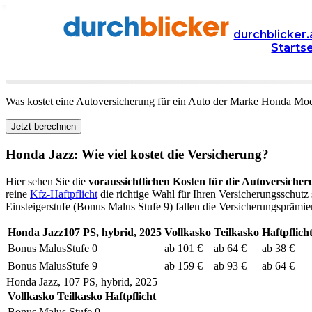
Versicherung
Autoversicherung
Honda
durchblicker.
Starts
Kfz Versicherung für Ihren
Honda Jazz
in Österreich
Was kostet eine Autoversicherung für ein Auto der Marke
Honda
Mod
Jetzt berechnen
Honda
Jazz
: Wie viel kostet die Versicherung?
Hier sehen Sie die
voraussichtlichen Kosten für die Autoversicher
reine
Kfz-Haftpflicht
die richtige Wahl für Ihren Versicherungsschutz 
Einsteigerstufe (Bonus Malus Stufe 9) fallen die Versicherungsprämien
Honda
Jazz
107
PS,
hybrid
,
2025
Vollkasko
Teilkasko
Haftpflich
Bonus Malus
Stufe
0
ab 101 €
ab 64 €
ab 38 €
Bonus Malus
Stufe
9
ab 159 €
ab 93 €
ab 64 €
Honda
Jazz
,
107
PS,
hybrid
,
2025
Vollkasko
Teilkasko
Haftpflicht
Bonus Malus Stufe
0