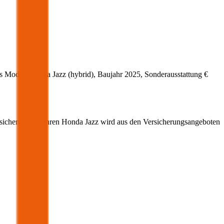
s Modell
Honda
Jazz
(
hybrid
)
, Baujahr
2025
, Sonderausstattung
€
rsicherung für Ihren
Honda
Jazz
wird aus den Versicherungsangeboten