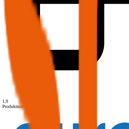
1,9
Produktnote