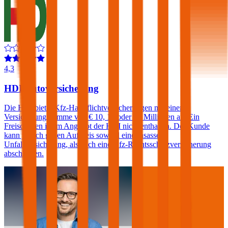
4,3
HDI Autoversicherung
Die HDI bietet Kfz-Haftpflichtversicherungen mit einer
Versicherungssumme von € 10, 15 oder 20 Millionen an. Ein
Freischaden ist im Angebot der HDI nicht enthalten. Der Kunde
kann jedoch gegen Aufpreis sowohl eine Insassen-
Unfallversicherung, als auch eine Kfz-Rechtsschutzversicherung
abschließen.