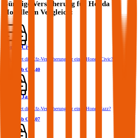
Günstige Versicherung für
Honda
Modelle im Vergleich:
Honda Civic
Was kostet die Kfz-Versicherung für einen Honda Civic?
Prämie ab
€ 44,40
Honda Jazz
Was kostet die Kfz-Versicherung für einen Honda Jazz?
Prämie ab
€ 38,07