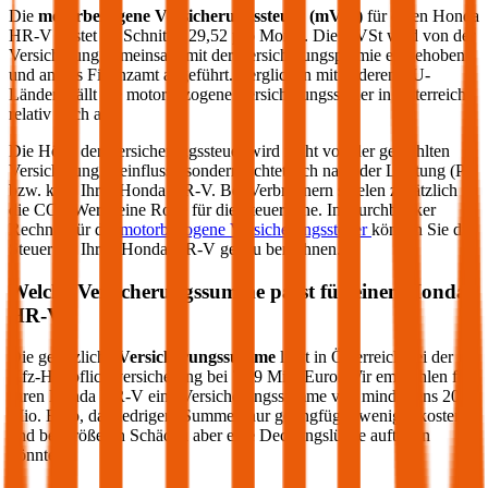
Die
motorbezogene Versicherungssteuer (mVSt)
für einen
Honda
HR-V
kostet im Schnitt €
29,52
pro Monat. Die mVSt wird von der
Versicherung gemeinsam mit der Versicherungsprämie eingehoben
und an das Finanzamt abgeführt. Verglichen mit anderen EU-
Ländern fällt die motorbezogene Versicherungssteuer in Österreich
relativ hoch aus.
Die Höhe der Versicherungssteuer wird nicht von der gewählten
Versicherung beeinflusst, sondern richtet sich nach der Leistung (PS
bzw. kW) Ihres
Honda
HR-V
. Bei Verbrennern spielen zusätzlich
die CO2-Werte eine Rolle für die Steuerhöhe. Im durchblicker
Rechner für die
motorbezogene Versicherungssteuer
können Sie die
Steuer für Ihren
Honda
HR-V
genau berechnen.
Welche Versicherungssumme passt für einen
Honda
HR-V
?
Die gesetzliche
Versicherungssumme
liegt in Österreich bei der
Kfz-Haftpflichtversicherung bei 7,79 Mio. Euro. Wir empfehlen für
Ihren
Honda
HR-V
eine Versicherungssumme von mindestens 20
Mio. Euro, da niedrigere Summen nur geringfügig weniger kosten
und bei größeren Schäden aber eine Deckungslücke auftreten
könnte.