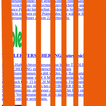
Versicherungsprodukt kann gegen Aufpreis eine Insassen-
Unfallversicherung, eine Rechtsschutzversicherung und/oder ein
Assistance-Produkt hinzugefügt werden. Ein Selbstbehalt in der
Haftpflicht ist gegen einen Prämienabschlag wählbar für
Versicherungsnehmer ab dem 22. Lebensjahr.
TIROLER VERSICHERUNG Autoversicherung
Die Kfz-Haftpflichtversicherung kann bei der TIROLER
VERSICHERUNG mit unterschiedlich hohen
Versicherungssummen gewählt werden. Die Basisvariante hat eine
Versicherungssumme von € 8 Mio., gegen geringen Aufpreis sind
jedoch auch € 10, 15 bzw. 20 Mio. möglich. Für langjährig
schadenfreie Lenker gibt es bei der TIROLER bis zu 3
Sonderbonusstufen, also besser als Stufe 0. Im Falle eines Schadens
steigt die Versicherungsprämie damit dann (beim ersten Schaden)
gar nicht oder nur geringfügig.