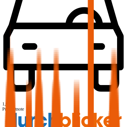
1,9
Produktnote