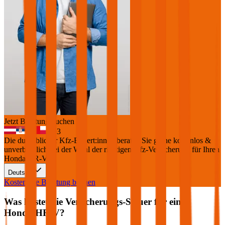
Jetzt Beratung buchen
+
3
Die durchblicker Kfz-Expert:innen beraten Sie gerne kostenlos &
unverbindlich bei der Wahl der richtigen Kfz-Versicherung für Ihren
Honda HR-V
.
Deutsch
Kostenlose Beratung buchen
Was kostet die Versicherungs-Steuer für einen
Honda
HR-V
?