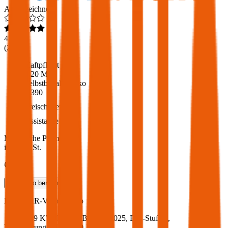
Ausgezeichnet
4,6
(
216
)
Haftpflicht
€ 20 Mio.
Selbstbehalt Kasko
€ 390
Freischaden
Assistance
Monatliche Prämie
inkl. mVSt.
€ 79,79
Teilkasko
berechnen
Honda
HR-V, Vollkasko
107 PS/79 KW, hybrid, Baujahr 2025,
BM-Stufe
0
,
Versicherungsnehmer 30 Jahre