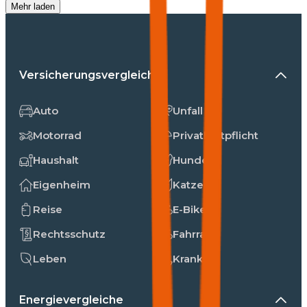
Mehr laden
Versicherungsvergleiche
Auto
Unfall
Motorrad
Privathaftpflicht
Haushalt
Hunde
Eigenheim
Katzen
Reise
E-Bike
Rechtsschutz
Fahrrad
Leben
Kranken
Energievergleiche