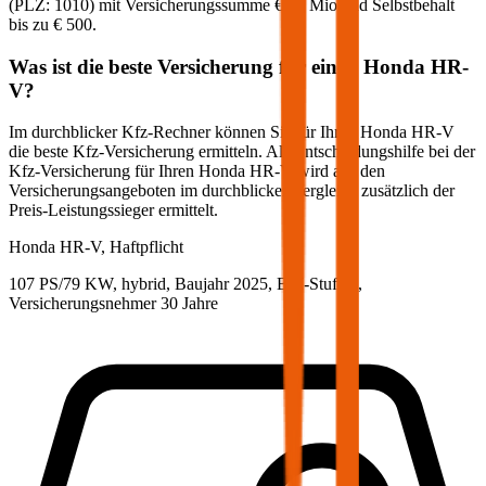
(PLZ:
1010
) mit Versicherungssumme
€ 20 Mio
und Selbstbehalt
bis zu
€ 500
.
Was ist die beste Versicherung für einen
Honda
HR-
V
?
Im durchblicker Kfz-Rechner können Sie für Ihren
Honda
HR-V
die beste Kfz-Versicherung ermitteln. Als Entscheidungshilfe bei der
Kfz-Versicherung für Ihren
Honda
HR-V
wird aus den
Versicherungsangeboten im durchblicker Vergleich zusätzlich der
Preis-Leistungssieger ermittelt.
Honda
HR-V, Haftpflicht
107 PS/79 KW, hybrid, Baujahr 2025,
BM-Stufe
0
,
Versicherungsnehmer 30 Jahre