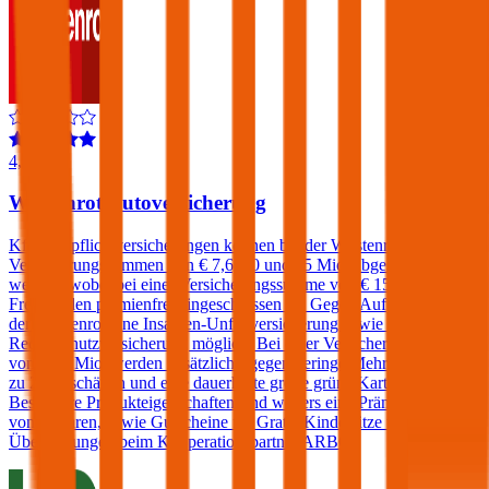
4,4
Wüstenrot Autoversicherung
Kfz-Haftpflichtversicherungen können bei der Wüstenrot zu
Versicherungssummen von € 7,6, 10 und 15 Mio. abgeschlossen
werden, wobei bei einer Versicherungssumme von € 15 Mio. ein
Freischaden prämienfrei eingeschlossen ist. Gegen Aufpreis sind bei
der Wüstenrot eine Insassen-Unfallversicherung sowie eine Kfz-
Rechtsschutzversicherung möglich. Bei einer Versicherungssumme
von € 15 Mio. werden zusätzlich - gegen geringe Mehrkosten - bis
zu 2 Freischäden und eine dauerhafte große grüne Karte angeboten.
Besondere Produkteigenschaften sind weiters eine Prämiengarantie
von 3 Jahren, sowie Gutscheine für Gratis-Kindersitze und Pickerl-
Überprüfungen beim Kooperationspartner ARBÖ.