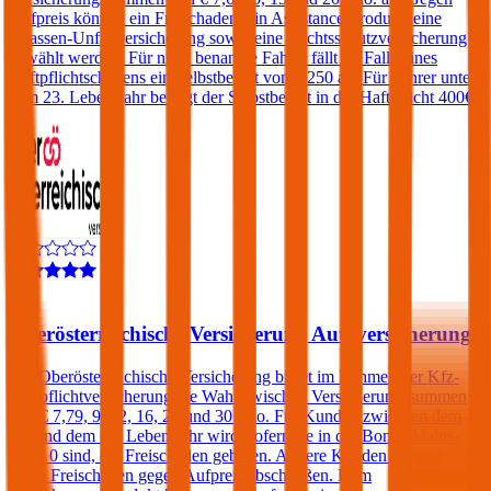
Aufpreis können ein Freischaden, ein Assistance-Produkt, eine
Insassen-Unfallversicherung sowie eine Rechtsschutzversicherung
gewählt werden. Für nicht benannte Fahrer fällt im Falle eines
Haftpflichtschadens ein Selbstbehalt von € 250 an. Für Fahrer unter
dem 23. Lebensjahr beträgt der Selbstbehalt in der Haftpflicht 400€.
4,5
Oberösterreichische Versicherung Autoversicherung
Die Oberösterreichische Versicherung bietet im Rahmen der Kfz-
Haftpflichtversicherung die Wahl zwischen Versicherungssummen
von € 7,79, 9, 12, 16, 20 und 30 Mio. Für Kunden zwischen dem
25. und dem 69. Lebensjahr wird, sofern sie in der Bonus Malus-
Stufe 0 sind, ein Freischaden geboten. Andere Kunden können
einen Freischaden gegen Aufpreis abschließen. Dem