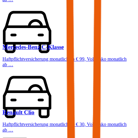
Mercedes-Benz
C-Klasse
Haftpflichtversicherung monatlich ab
€ 99
,
Vollkasko monatlich
ab …
Renault
Clio
Haftpflichtversicherung monatlich ab
€ 30
,
Vollkasko monatlich
ab …