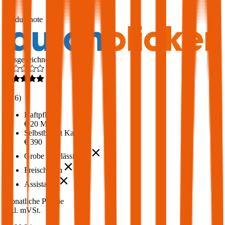
1,7
Produktnote
Ausgezeichnet
4,6
(
216
)
Haftpflicht
€ 20 Mio.
Selbstbehalt Kasko
€ 390
Grobe Fahrlässigkeit
Freischaden
Assistance
Monatliche Prämie
inkl. mVSt.