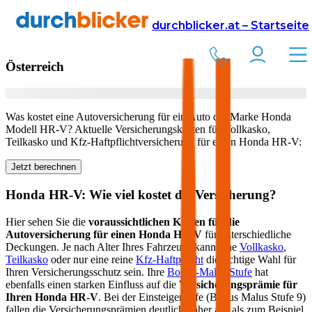
Versicherung
Autoversicherung
Honda
durchblicker.at – Startseite
Kfz Versicherung für Ihren
Honda HR-V
in
Österreich
Was kostet eine Autoversicherung für ein Auto der Marke
Honda
Modell
HR-V
? Aktuelle Versicherungskosten für Vollkasko,
Teilkasko und Kfz-Haftpflichtversicherung für einen
Honda
HR-V
:
Jetzt berechnen
Honda
HR-V
: Wie viel kostet die Versicherung?
Hier sehen Sie die
voraussichtlichen Kosten für die
Autoversicherung für einen
Honda
HR-V
für unterschiedliche
Deckungen. Je nach Alter Ihres Fahrzeugs kann eine
Vollkasko
,
Teilkasko
oder nur eine reine
Kfz-Haftpflicht
die richtige Wahl für
Ihren Versicherungsschutz sein. Ihre
Bonus-Malus Stufe
hat
ebenfalls einen starken Einfluss auf die
Versicherungsprämie für
Ihren
Honda HR-V
. Bei der Einsteigerstufe (Bonus Malus Stufe 9)
fallen die Versicherungsprämien deutlich höher aus als zum Beispiel