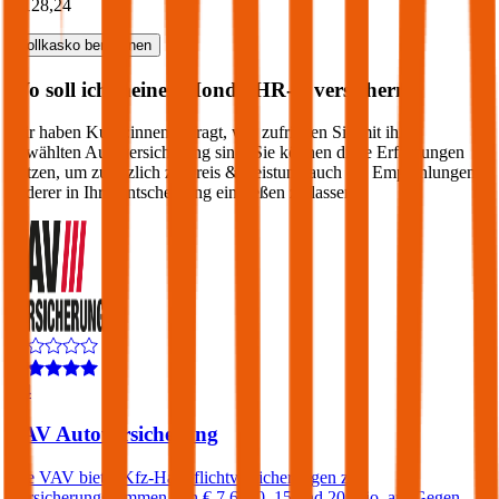
€ 128,24
Vollkasko
berechnen
Wo soll ich meinen
Honda
HR-V
versichern?
Wir haben Kund:innen befragt, wie zufrieden Sie mit ihrer
gewählten Autoversicherung sind. Sie können diese Erfahrungen
nutzen, um zusätzlich zu Preis & Leistung auch die Empfehlungen
anderer in Ihre Entscheidung einfließen zu lassen:
4,4
VAV Autoversicherung
Die VAV bietet Kfz-Haftpflichtversicherungen zu
Versicherungssummen von € 7,6, 10, 15 und 20 Mio. an. Gegen