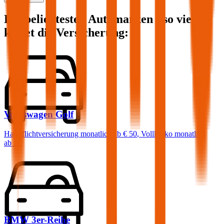
Die beliebtesten Automarken - so viel
kostet die Versicherung:
Volkswagen
Golf
Haftpflichtversicherung monatlich ab
€ 50
,
Vollkasko monatlich
ab …
BMW
3er-Reihe