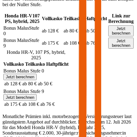
bei der Nuller Stufe.
Honda
HR-V
107
Link zur
Vollkasko
Teilkasko
Haftpflicht
PS,
hybrid
,
2025
Berechnung
Bonus Malus
Stufe
Jetzt
ab 128 €
ab 80 €
ab 50 €
0
berechnen
Bonus Malus
Stufe
Jetzt
ab 175 €
ab 108 €
ab 76 €
9
berechnen
Honda
HR-V
,
107
PS,
hybrid
,
2025
Vollkasko
Teilkasko
Haftpflicht
Bonus Malus Stufe
0
Jetzt berechnen
ab 128 €
ab 80 €
ab 50 €
Bonus Malus Stufe
9
Jetzt berechnen
ab 175 €
ab 108 €
ab 76 €
Monatliche Prämien inkl. motorbezogener Versicherungssteuer laut
günstigstem Angebot auf durchblicker. Berechnet am
12. Juli 2026
für das Modell
Honda
HR-V
(
hybrid
)
, Baujahr
2025
,
Sonderausstattung
€ 2.000
,
30-jährige:r
Versicherungsnehmer:in