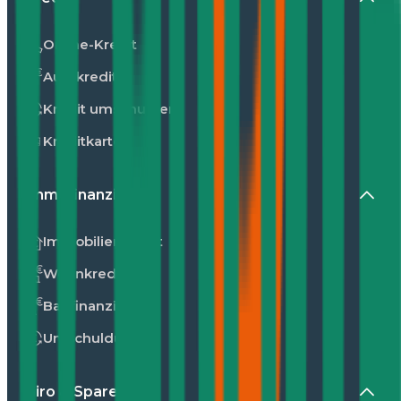
Online-Kredit
Autokredit
Kredit umschulden
Kreditkarte
Immofinanzierung
Immobilienkredit
Wohnkredit
Baufinanzierung
Umschuldung
Giro & Sparen