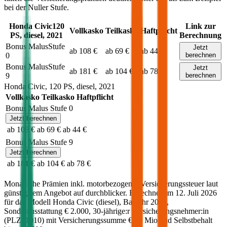
bei der Nuller Stufe.
Honda
Civic
120
Link zur
Vollkasko
Teilkasko
Haftpflicht
PS,
diesel
,
2021
Berechnung
Bonus Malus
Stufe
Jetzt
ab 108 €
ab 69 €
ab 44 €
0
berechnen
Bonus Malus
Stufe
Jetzt
ab 181 €
ab 104 €
ab 78 €
9
berechnen
Honda
Civic
,
120
PS,
diesel
,
2021
Vollkasko
Teilkasko
Haftpflicht
Bonus Malus Stufe
0
Jetzt berechnen
ab 108 €
ab 69 €
ab 44 €
Bonus Malus Stufe
9
Jetzt berechnen
ab 181 €
ab 104 €
ab 78 €
Monatliche Prämien inkl. motorbezogener Versicherungssteuer laut
günstigstem Angebot auf durchblicker. Berechnet am
12. Juli 2026
für das Modell
Honda
Civic
(
diesel
)
, Baujahr
2021
,
Sonderausstattung
€ 2.000
,
30-jährige:r
Versicherungsnehmer:in
(PLZ:
1010
) mit Versicherungssumme
€ 20 Mio
und Selbstbehalt