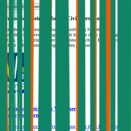
Vollkasko
berechnen
Wo soll ich meinen
Honda
Civic
versichern?
Wir haben Kund:innen befragt, wie zufrieden Sie mit ihrer
gewählten Autoversicherung sind. Sie können diese Erfahrungen
nutzen, um zusätzlich zu Preis & Leistung auch die Empfehlungen
anderer in Ihre Entscheidung einfließen zu lassen:
4,1
Niederösterreichische Versicherung
Autoversicherung
Die Niederösterreichische Versicherung bietet ihren Kunden in der