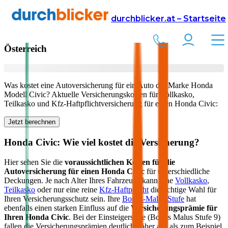
Versicherung
Autoversicherung
Honda
durchblicker.at – Startseite
Kfz Versicherung für Ihren
Honda Civic
in
Österreich
Was kostet eine Autoversicherung für ein Auto der Marke
Honda
Modell
Civic
? Aktuelle Versicherungskosten für Vollkasko,
Teilkasko und Kfz-Haftpflichtversicherung für einen
Honda
Civic
:
Jetzt berechnen
Honda
Civic
: Wie viel kostet die Versicherung?
Hier sehen Sie die
voraussichtlichen Kosten für die
Autoversicherung für einen
Honda
Civic
für unterschiedliche
Deckungen. Je nach Alter Ihres Fahrzeugs kann eine
Vollkasko
,
Teilkasko
oder nur eine reine
Kfz-Haftpflicht
die richtige Wahl für
Ihren Versicherungsschutz sein. Ihre
Bonus-Malus Stufe
hat
ebenfalls einen starken Einfluss auf die
Versicherungsprämie für
Ihren
Honda Civic
. Bei der Einsteigerstufe (Bonus Malus Stufe 9)
fallen die Versicherungsprämien deutlich höher aus als zum Beispiel