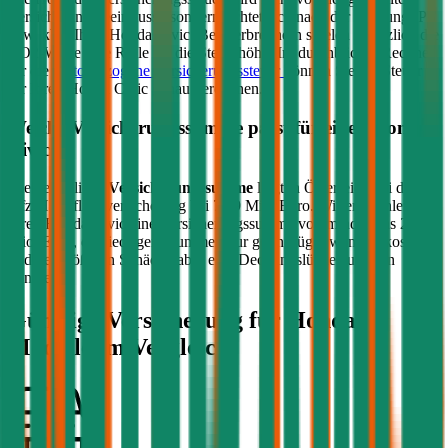
Versicherung beeinflusst, sondern richtet sich nach der Leistung (PS
bzw. kW) Ihres
Honda
Civic
. Bei Verbrennern spielen zusätzlich die
CO2-Werte eine Rolle für die Steuerhöhe. Im durchblicker Rechner
für die
motorbezogene Versicherungssteuer
können Sie die Steuer
für Ihren
Honda
Civic
genau berechnen.
Welche Versicherungssumme passt für einen
Honda
Civic
?
Die gesetzliche
Versicherungssumme
liegt in Österreich bei der
Kfz-Haftpflichtversicherung bei 7,79 Mio. Euro. Wir empfehlen für
Ihren
Honda
Civic
eine Versicherungssumme von mindestens 20
Mio. Euro, da niedrigere Summen nur geringfügig weniger kosten
und bei größeren Schäden aber eine Deckungslücke auftreten
könnte.
Günstige Versicherung für
Honda
Modelle im Vergleich: