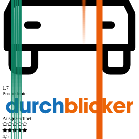
1,7
Produktnote
Ausgezeichnet
4,5