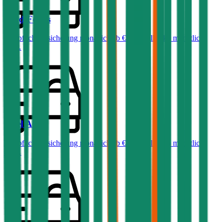
Ford
Focus
Haftpflichtversicherung monatlich ab
€ 32
,
Vollkasko monatlich
ab …
Opel
Astra
Haftpflichtversicherung monatlich ab
€ 36
,
Vollkasko monatlich
ab …