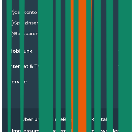
Girokonto
Sparzinsen
Bausparen
Mobilfunk
Internet & TV
Service
Über uns
Karriere
Blog
Presse
Kontakt
Impressum
AGB
Datenschutz
Partner werden