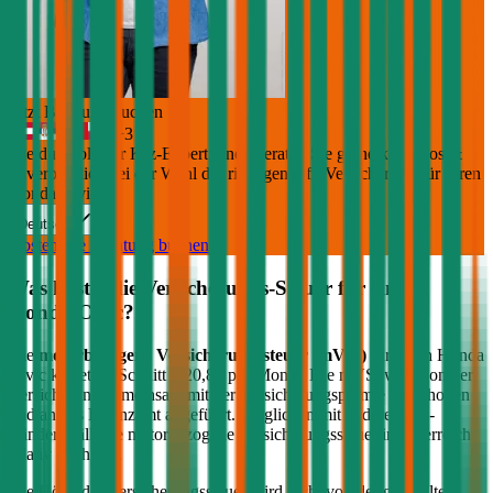
Jetzt Beratung buchen
+
3
Die durchblicker Kfz-Expert:innen beraten Sie gerne kostenlos &
unverbindlich bei der Wahl der richtigen Kfz-Versicherung für Ihren
Honda Civic
.
Deutsch
Kostenlose Beratung buchen
Was kostet die Versicherungs-Steuer für einen
Honda
Civic
?
Die
motorbezogene Versicherungssteuer (mVSt)
für einen
Honda
Civic
kostet im Schnitt €
20,88
pro Monat. Die mVSt wird von der
Versicherung gemeinsam mit der Versicherungsprämie eingehoben
und an das Finanzamt abgeführt. Verglichen mit anderen EU-
Ländern fällt die motorbezogene Versicherungssteuer in Österreich
relativ hoch aus.
Die Höhe der Versicherungssteuer wird nicht von der gewählten