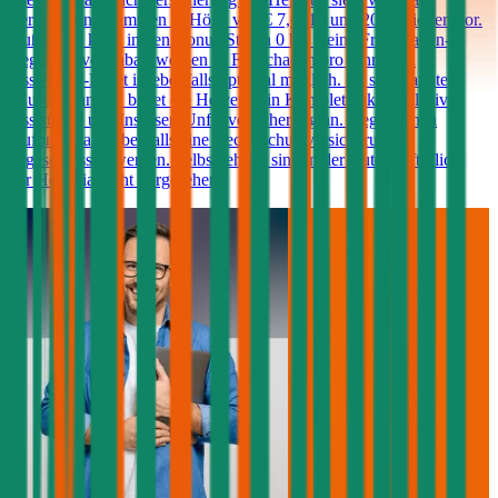
Versicherungssummen in Höhe von € 7,6, 10 und 20 Millionen vor.
Außerdem kann in den Bonus-Stufen 0 bis 7 eine Freischaden-
Regelung vereinbart werden (1 Freischaden pro Jahr). Ein
Assistance-Paket ist ebenfalls optional möglich. Im sogenannten
„Europabündel“ bietet die Helvetia ein Komplettpaket inklusive
Assistance und Insassen-Unfallversicherung an. Gegen einen
Aufpreis kann ebenfalls eine Rechtsschutzversicherung
abgeschlossen werden. Selbstbehalte sind in der Auto-Haftpflicht
der Helvetia nicht vorgesehen.