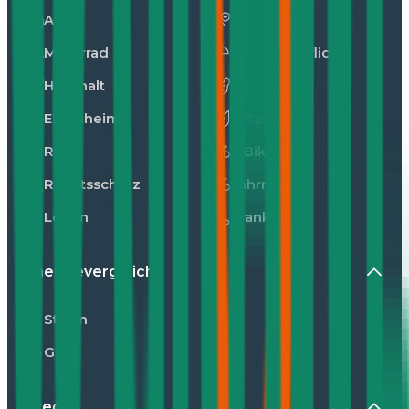
Auto
Unfall
Motorrad
Privathaftpflicht
Haushalt
Hunde
Eigenheim
Katzen
Reise
E-Bike
Rechtsschutz
Fahrrad
Leben
Kranken
Energievergleiche
Strom
Gas
Kredit