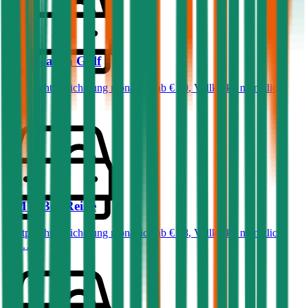
Volkswagen
Golf
Haftpflichtversicherung monatlich ab
€ 50
,
Vollkasko monatlich
ab …
BMW
3er-Reihe
Haftpflichtversicherung monatlich ab
€ 68
,
Vollkasko monatlich
ab …