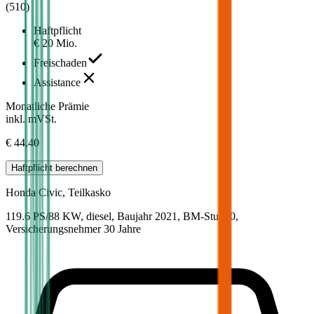
(
510
)
Haftpflicht
€ 20 Mio.
Freischaden
Assistance
Monatliche Prämie
inkl. mVSt.
€ 44,40
Haftpflicht
berechnen
Honda
Civic, Teilkasko
119.6 PS/88 KW, diesel, Baujahr 2021,
BM-Stufe
0
,
Versicherungsnehmer 30 Jahre