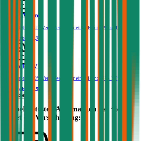
Honda Accord
Was kostet die Kfz-Versicherung für einen Honda Accord?
Prämie ab
€ 84,79
Honda HR-V
Was kostet die Kfz-Versicherung für einen Honda HR-V?
Prämie ab
€ 49,59
Mehr laden
Die beliebtesten Automarken - so viel
kostet die Versicherung: