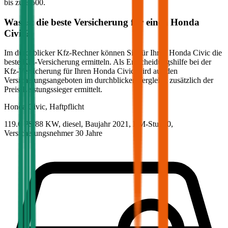
bis zu
€ 500
.
Was ist die beste Versicherung für einen
Honda
Civic
?
Im durchblicker Kfz-Rechner können Sie für Ihren
Honda
Civic
die
beste Kfz-Versicherung ermitteln. Als Entscheidungshilfe bei der
Kfz-Versicherung für Ihren
Honda
Civic
wird aus den
Versicherungsangeboten im durchblicker Vergleich zusätzlich der
Preis-Leistungssieger ermittelt.
Honda
Civic, Haftpflicht
119.6 PS/88 KW, diesel, Baujahr 2021,
BM-Stufe
0
,
Versicherungsnehmer 30 Jahre