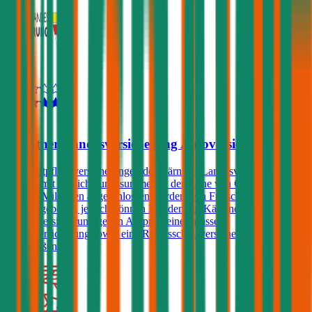
4,0
Kärntner Landesversicherung Autoversicherung
Kfz-Haftpflichtversicherungen der Kärntner Landesversicherung
können mit Versicherungssummen in der Höhe von € 7,6, 10, 15
oder 20 Millionen abgeschlossen werden. Ein Freischaden wird
nicht angeboten, jedoch können Kunden der Kärntner
Landesversicherung gegen Aufpreis eine Insassen-
Unfallversicherung sowie eine Rechtsschutzversicherung
abschließen.