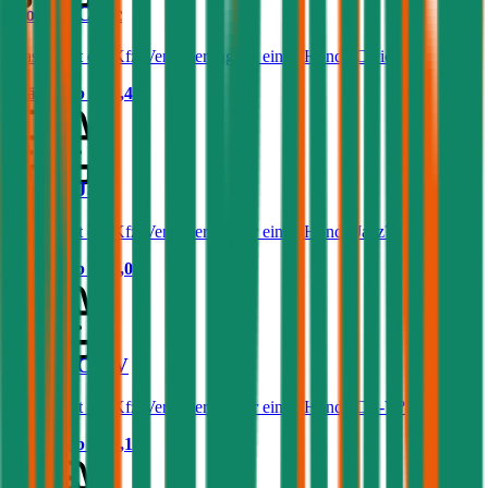
Honda Civic
Was kostet die Kfz-Versicherung für einen Honda Civic?
Prämie ab
€ 44,40
Honda Jazz
Was kostet die Kfz-Versicherung für einen Honda Jazz?
Prämie ab
€ 38,07
Honda CR-V
Was kostet die Kfz-Versicherung für einen Honda CR-V?
Prämie ab
€ 67,17