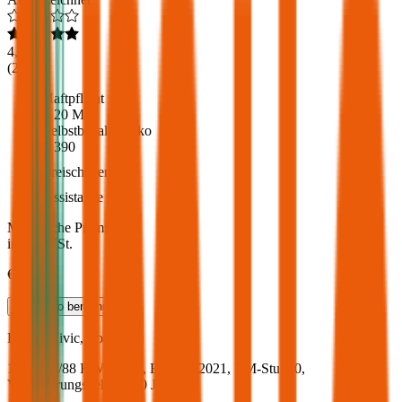
4,6
(
216
)
Haftpflicht
€ 20 Mio.
Selbstbehalt Kasko
€ 390
Freischaden
Assistance
Monatliche Prämie
inkl. mVSt.
€ 69,01
Teilkasko
berechnen
Honda
Civic, Vollkasko
119.6 PS/88 KW, diesel, Baujahr 2021,
BM-Stufe
0
,
Versicherungsnehmer 30 Jahre