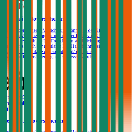
Generali Autoversicherung
Kunden der Generali Versicherung können in der Kfz-Haftpflicht
zwischen Versicherungssummen in der Höhe von € 10, 15, 20 und
25 Millionen wählen. Ein Freischaden wird nicht angeboten, jedoch
können zusätzlich zur regulären Kfz-Haftpflichtversicherung ein
Assistance-Produkt, Rechtsschutz und/oder eine
Insassenunfallversicherung abgeschlossen werden.
4,4
Helvetia Autoversicherung
Die Kfz-Haftpflichtversicherung der Helvetia sieht wählbare