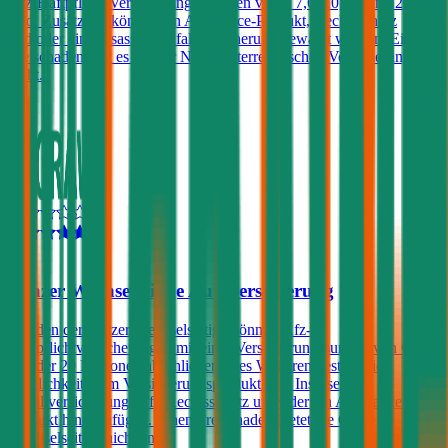
Kfz-Haftpflicht Versicherungssummen von € 7,6, 10, 15 und 20
Mio. Zusätzlich können ein Assistance-Produkt, Rechtsschutz
und/oder eine Insassen-Unfallversicherung gewählt werden. Einen
Freischaden gibt es bei der Niederösterreichischen Versicherung
nicht.
4,5
Grazer Wechselseitige Autoversicherung
Kunden der Grazer Wechselseitige können Kfz-
Haftpflichtversicherungen mit einer Versicherungssumme von € 10,
15 oder 20 Millionen abschließen. Des Weiteren besteht die
Möglichkeit, dem Versicherungsprodukt eine Insassen-
Unfallversicherung, Kfz-Rechtsschutz und/oder ein Assistance-
Produkt hinzuzufügen. Einen Freischaden bietet die Grazer
Wechselseitige nicht an.