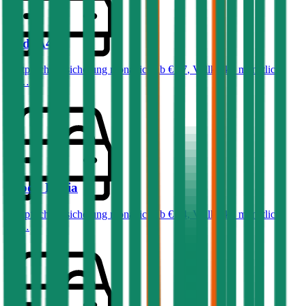
Audi
A4
Haftpflichtversicherung monatlich ab
€ 87
,
Vollkasko monatlich
ab …
Skoda
Fabia
Haftpflichtversicherung monatlich ab
€ 34
,
Vollkasko monatlich
ab …