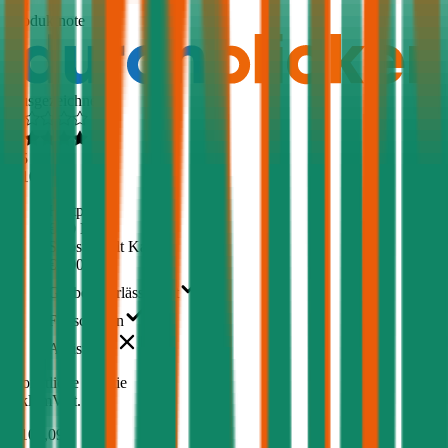
1,5
Produktnote
Ausgezeichnet
4,5
(
510
)
Haftpflicht
€ 20 Mio.
Selbstbehalt Kasko
€ 500
Grobe Fahrlässigkeit
Freischaden
Assistance
Monatliche Prämie
inkl. mVSt.
€ 108,09