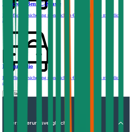
Mercedes-Benz
C-Klasse
Haftpflichtversicherung monatlich ab
€ 99
,
Vollkasko monatlich
ab …
Renault
Clio
Haftpflichtversicherung monatlich ab
€ 30
,
Vollkasko monatlich
ab …
Mehr laden
Versicherungsvergleiche