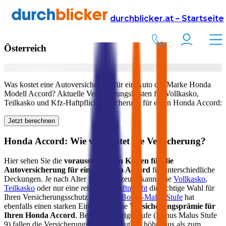
Versicherung
Autoversicherung
Honda
durchblicker.at – Startseite
Kfz Versicherung für Ihren
Honda Accord
in
Österreich
Was kostet eine Autoversicherung für ein Auto der Marke
Honda
Modell
Accord
? Aktuelle Versicherungskosten für Vollkasko,
Teilkasko und Kfz-Haftpflichtversicherung für einen
Honda
Accord
:
Jetzt berechnen
Honda
Accord
: Wie viel kostet die Versicherung?
Hier sehen Sie die
voraussichtlichen Kosten für die
Autoversicherung für einen
Honda
Accord
für unterschiedliche
Deckungen. Je nach Alter Ihres Fahrzeugs kann eine
Vollkasko
,
Teilkasko
oder nur eine reine
Kfz-Haftpflicht
die richtige Wahl für
Ihren Versicherungsschutz sein. Ihre
Bonus-Malus Stufe
hat
ebenfalls einen starken Einfluss auf die
Versicherungsprämie für
Ihren
Honda Accord
. Bei der Einsteigerstufe (Bonus Malus Stufe
9) fallen die Versicherungsprämien deutlich höher aus als zum