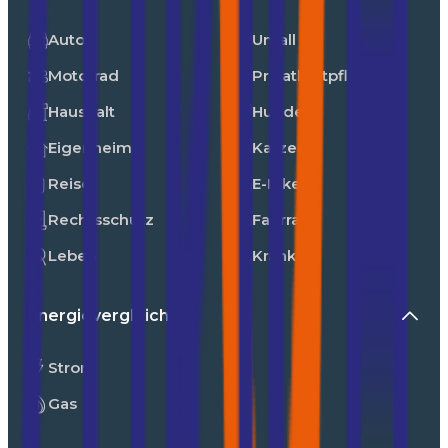
Auto
Unfall
Motorrad
Privathaftpflicht
Haushalt
Hunde
Eigenheim
Katzen
Reise
E-Bike
Rechtsschutz
Fahrrad
Leben
Kranken
Energievergleiche
Strom
Gas