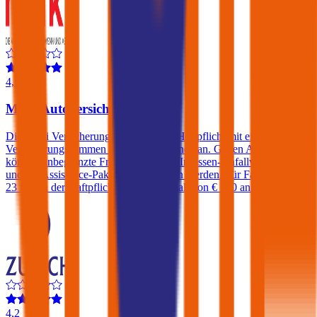
4,5
Muki Autoversicherung
Die Muki Versicherung bietet die Kfz-Haftpflicht mit einer
Versicherungssummen von € 35 Millionen an. Gegen Aufpreis
können unbegrenzte Freischäden, eine Insassen-Unfallversicherung
und ein Assistance-Paket abgeschlossen werden. Für Fahrer unter
23 fällt in der Haftpflicht ein Selbstbehalt von € 500 an.
4,2