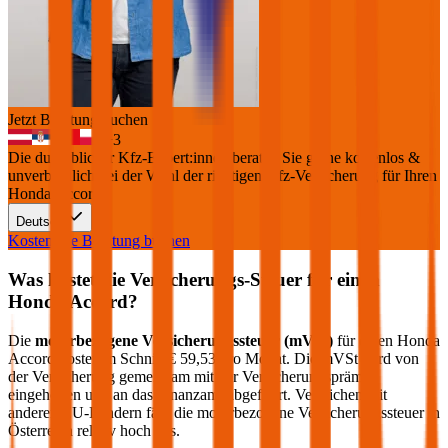
Jetzt Beratung buchen
+
3
Die durchblicker Kfz-Expert:innen beraten Sie gerne kostenlos &
unverbindlich bei der Wahl der richtigen Kfz-Versicherung für Ihren
Honda Accord
.
Deutsch
Kostenlose Beratung buchen
Was kostet die Versicherungs-Steuer für einen
Honda
Accord
?
Die
motorbezogene Versicherungssteuer (mVSt)
für einen
Honda
Accord
kostet im Schnitt €
59,53
pro Monat. Die mVSt wird von
der Versicherung gemeinsam mit der Versicherungsprämie
eingehoben und an das Finanzamt abgeführt. Verglichen mit
anderen EU-Ländern fällt die motorbezogene Versicherungssteuer in
Österreich relativ hoch aus.