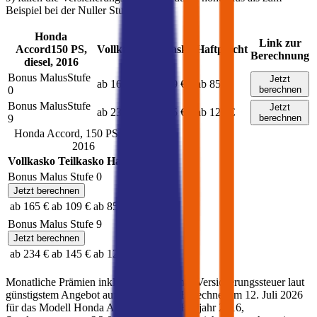
Beispiel bei der Nuller Stufe.
Honda
Link zur
Accord
150
PS,
Vollkasko
Teilkasko
Haftpflicht
Berechnung
diesel
,
2016
Bonus Malus
Stufe
Jetzt
ab 165 €
ab 109 €
ab 85 €
0
berechnen
Bonus Malus
Stufe
Jetzt
ab 234 €
ab 145 €
ab 121 €
9
berechnen
Honda
Accord
,
150
PS,
diesel
,
2016
Vollkasko
Teilkasko
Haftpflicht
Bonus Malus Stufe
0
Jetzt berechnen
ab 165 €
ab 109 €
ab 85 €
Bonus Malus Stufe
9
Jetzt berechnen
ab 234 €
ab 145 €
ab 121 €
Monatliche Prämien inkl. motorbezogener Versicherungssteuer laut
günstigstem Angebot auf durchblicker. Berechnet am
12. Juli 2026
für das Modell
Honda
Accord
(
diesel
)
, Baujahr
2016
,