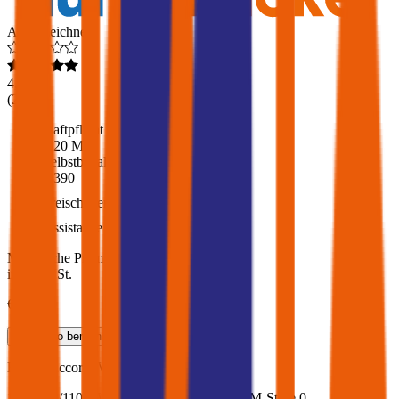
Ausgezeichnet
4,6
(
216
)
Haftpflicht
€ 20 Mio.
Selbstbehalt Kasko
€ 390
Freischaden
Assistance
Monatliche Prämie
inkl. mVSt.
€ 108,89
Teilkasko
berechnen
Honda
Accord, Vollkasko
149.5 PS/110 KW, diesel, Baujahr 2016,
BM-Stufe
0
,