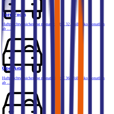
Ford
Focus
Haftpflichtversicherung monatlich ab
€ 32
,
Vollkasko monatlich
ab …
Opel
Astra
Haftpflichtversicherung monatlich ab
€ 36
,
Vollkasko monatlich
ab …