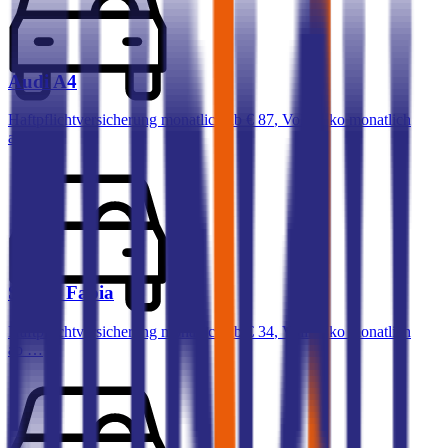
Audi
A4
Haftpflichtversicherung monatlich ab
€ 87
,
Vollkasko monatlich
ab …
Skoda
Fabia
Haftpflichtversicherung monatlich ab
€ 34
,
Vollkasko monatlich
ab …