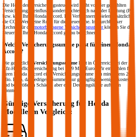
Die Höhe der Versicherungssteuer wird nicht von der gewählten
Versicherung beeinflusst, sondern richtet sich nach der Leistung (PS
bzw. kW) Ihres
Honda
Accord
. Bei Verbrennern spielen zusätzlich
die CO2-Werte eine Rolle für die Steuerhöhe. Im durchblicker
Rechner für die
motorbezogene Versicherungssteuer
können Sie die
Steuer für Ihren
Honda
Accord
genau berechnen.
Welche Versicherungssumme passt für einen
Honda
Accord
?
Die gesetzliche
Versicherungssumme
liegt in Österreich bei der
Kfz-Haftpflichtversicherung bei 7,79 Mio. Euro. Wir empfehlen für
Ihren
Honda
Accord
eine Versicherungssumme von mindestens 20
Mio. Euro, da niedrigere Summen nur geringfügig weniger kosten
und bei größeren Schäden aber eine Deckungslücke auftreten
könnte.
Günstige Versicherung für
Honda
Modelle im Vergleich: