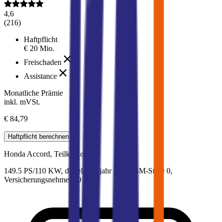
4,6
(
216
)
Haftpflicht
€ 20 Mio.
Freischaden
Assistance
Monatliche Prämie
inkl. mVSt.
€ 84,79
Haftpflicht
berechnen
Honda
Accord, Teilkasko
149.5 PS/110 KW, diesel, Baujahr 2016,
BM-Stufe
0
,
Versicherungsnehmer 30 Jahre