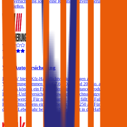
Unfallversicherung sowie eine Rechtsschutzversicherung
abschließen.
4,4
VAV Autoversicherung
Die VAV bietet Kfz-Haftpflichtversicherungen zu
Versicherungssummen von € 7,6, 10, 15 und 20 Mio. an. Gegen
Aufpreis können ein Freischaden, ein Assistance-Produkt, eine
Insassen-Unfallversicherung sowie eine Rechtsschutzversicherung
gewählt werden. Für nicht benannte Fahrer fällt im Falle eines
Haftpflichtschadens ein Selbstbehalt von € 250 an. Für Fahrer unter
dem 23. Lebensjahr beträgt der Selbstbehalt in der Haftpflicht 400€.