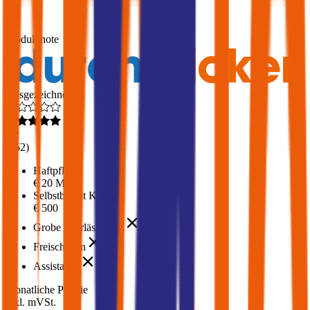
1,7
Produktnote
Ausgezeichnet
4,2
(
452
)
Haftpflicht
€ 20 Mio.
Selbstbehalt Kasko
€ 500
Grobe Fahrlässigkeit
Freischaden
Assistance
Monatliche Prämie
inkl. mVSt.