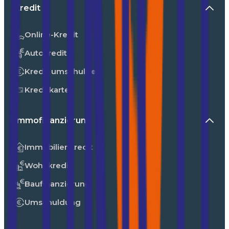
Kredit
Online-Kredit
Autokredit
Kredit umschulden
Kreditkarte
Immofinanzierung
Immobilienkredit
Wohnkredit
Baufinanzierung
Umschuldung