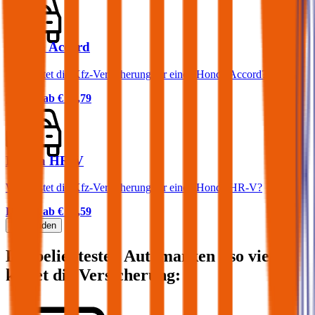
Honda Accord
Was kostet die Kfz-Versicherung für einen Honda Accord?
Prämie ab
€ 84,79
Honda HR-V
Was kostet die Kfz-Versicherung für einen Honda HR-V?
Prämie ab
€ 49,59
Mehr laden
Die beliebtesten Automarken - so viel
kostet die Versicherung: