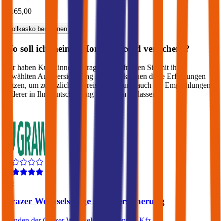
€ 165,00
Vollkasko
berechnen
Wo soll ich meinen
Honda
Accord
versichern?
Wir haben Kund:innen befragt, wie zufrieden Sie mit ihrer
gewählten Autoversicherung sind. Sie können diese Erfahrungen
nutzen, um zusätzlich zu Preis & Leistung auch die Empfehlungen
anderer in Ihre Entscheidung einfließen zu lassen:
4,5
Grazer Wechselseitige Autoversicherung
Kunden der Grazer Wechselseitige können Kfz-