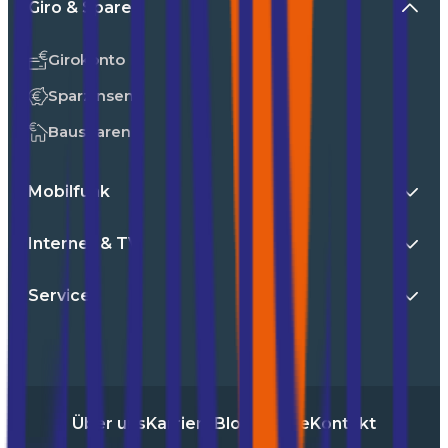
Giro & Sparen
Girokonto
Sparzinsen
Bausparen
Mobilfunk
Internet & TV
Service
Über uns
Karriere
Blog
Presse
Kontakt