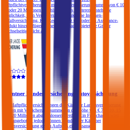
Haftpflichtversicherungen mit einer Versicherungssumme von € 10,
15 oder 20 Millionen abschließen. Des Weiteren besteht die
Möglichkeit, dem Versicherungsprodukt eine Insassen-
Unfallversicherung, Kfz-Rechtsschutz und/oder ein Assistance-
Produkt hinzuzufügen. Einen Freischaden bietet die Grazer
Wechselseitige nicht an.
4,0
Kärntner Landesversicherung Autoversicherung
Kfz-Haftpflichtversicherungen der Kärntner Landesversicherung
können mit Versicherungssummen in der Höhe von € 7,6, 10, 15
oder 20 Millionen abgeschlossen werden. Ein Freischaden wird
nicht angeboten, jedoch können Kunden der Kärntner
Landesversicherung gegen Aufpreis eine Insassen-