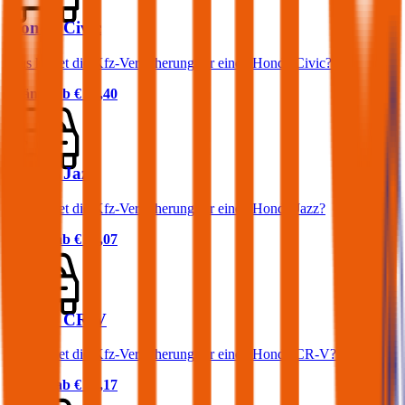
Honda Civic
Was kostet die Kfz-Versicherung für einen Honda Civic?
Prämie ab
€ 44,40
Honda Jazz
Was kostet die Kfz-Versicherung für einen Honda Jazz?
Prämie ab
€ 38,07
Honda CR-V
Was kostet die Kfz-Versicherung für einen Honda CR-V?
Prämie ab
€ 67,17