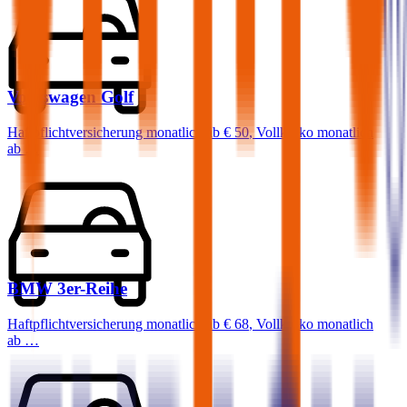
Volkswagen
Golf
Haftpflichtversicherung monatlich ab
€ 50
,
Vollkasko monatlich
ab …
BMW
3er-Reihe
Haftpflichtversicherung monatlich ab
€ 68
,
Vollkasko monatlich
ab …