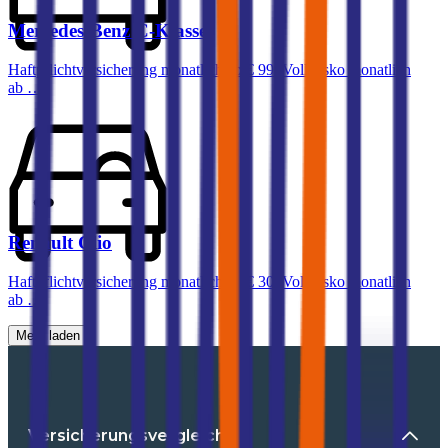
Mercedes-Benz
C-Klasse
Haftpflichtversicherung monatlich ab
€ 99
,
Vollkasko monatlich
ab …
Renault
Clio
Haftpflichtversicherung monatlich ab
€ 30
,
Vollkasko monatlich
ab …
Mehr laden
Versicherungsvergleiche