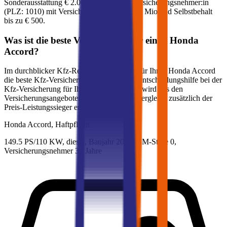
Sonderausstattung
€ 2.000
,
30-jährige:r
Versicherungsnehmer:in
(PLZ:
1010
) mit Versicherungssumme
€ 20 Mio
und Selbstbehalt
bis zu
€ 500
.
Was ist die beste Versicherung für einen
Honda
Accord
?
Im durchblicker Kfz-Rechner können Sie für Ihren
Honda
Accord
die beste Kfz-Versicherung ermitteln. Als Entscheidungshilfe bei der
Kfz-Versicherung für Ihren
Honda
Accord
wird aus den
Versicherungsangeboten im durchblicker Vergleich zusätzlich der
Preis-Leistungssieger ermittelt.
Honda
Accord, Haftpflicht
149.5 PS/110 KW, diesel, Baujahr 2016,
BM-Stufe
0
,
Versicherungsnehmer 30 Jahre