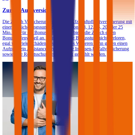
Zurich Autoversicherung
Die Zurich Versicherung bietet eine Kfz-Haftpflichtversicherung mit
einer Versicherungssumme in Höhe von € 8, 12, 15, 20 oder 25
Mio. an. Für die Bonusstufen 0 bis 3 bietet die Zurich einen
Bonusstufenvorteil an. Damit geht die Bonusstufe nicht verloren,
egal wie viele Schäden passieren. Des Weiteren kann gegen einen
Aufpreis ein Assistance-Produkt, eine Insassen-Unfallversicherung
sowie eine Rechtsschutzversicherung gewählt werden.