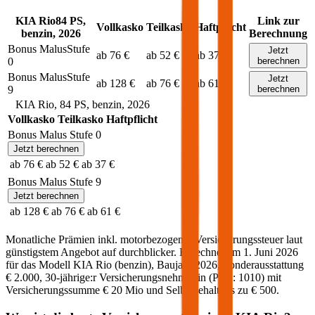
KIA
Rio
84
PS,
Link zur
Vollkasko
Teilkasko
Haftpflicht
benzin
,
2026
Berechnung
Bonus Malus
Stufe
Jetzt
ab 76 €
ab 52 €
ab 37 €
0
berechnen
Bonus Malus
Stufe
Jetzt
ab 128 €
ab 76 €
ab 61 €
9
berechnen
KIA
Rio
,
84
PS,
benzin
,
2026
Vollkasko
Teilkasko
Haftpflicht
Bonus Malus Stufe
0
Jetzt berechnen
ab 76 €
ab 52 €
ab 37 €
Bonus Malus Stufe
9
Jetzt berechnen
ab 128 €
ab 76 €
ab 61 €
Monatliche Prämien inkl. motorbezogener Versicherungssteuer laut
günstigstem Angebot auf durchblicker. Berechnet am
1. Juni 2026
für das Modell
KIA
Rio
(
benzin
)
, Baujahr
2026
, Sonderausstattung
€ 2.000
,
30-jährige:r
Versicherungsnehmer:in (PLZ:
1010
) mit
Versicherungssumme
€ 20 Mio
und Selbstbehalt bis zu
€ 500
.