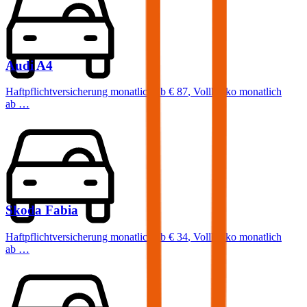
Audi
A4
Haftpflichtversicherung monatlich ab
€ 87
,
Vollkasko monatlich
ab …
Skoda
Fabia
Haftpflichtversicherung monatlich ab
€ 34
,
Vollkasko monatlich
ab …