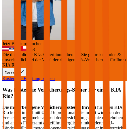
Jetzt Beratung buchen
+
3
Die durchblicker Kfz-Expert:innen beraten Sie gerne kostenlos &
unverbindlich bei der Wahl der richtigen Kfz-Versicherung für Ihren
KIA Rio
.
Deutsch
Kostenlose Beratung buchen
Was kostet die Versicherungs-Steuer für einen
KIA
Rio
?
Die
motorbezogene Versicherungssteuer (mVSt)
für einen
KIA
Rio
kostet im Schnitt €
20,16
pro Monat. Die mVSt wird von der
Versicherung gemeinsam mit der Versicherungsprämie eingehoben
und an das Finanzamt abgeführt. Verglichen mit anderen EU-
Ländern fällt die motorbezogene Versicherungssteuer in Österreich