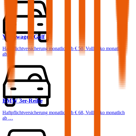
Volkswagen
Golf
Haftpflichtversicherung monatlich ab
€ 50
,
Vollkasko monatlich
ab …
BMW
3er-Reihe
Haftpflichtversicherung monatlich ab
€ 68
,
Vollkasko monatlich
ab …