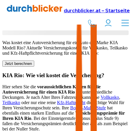
Versicherung
Autoversicherung
KIA
durchblicker.at – Startseite
Kfz Versicherung für Ihren
KIA Rio
in Österreich
Was kostet eine Autoversicherung für ein Auto der Marke
KIA
Modell
Rio
? Aktuelle Versicherungskosten für Vollkasko, Teilkasko
und Kfz-Haftpflichtversicherung für einen
KIA
Rio
:
Jetzt berechnen
KIA
Rio
: Wie viel kostet die Versicherung?
Hier sehen Sie die
voraussichtlichen Kosten für die
Autoversicherung für einen
KIA
Rio
für unterschiedliche
Deckungen. Je nach Alter Ihres Fahrzeugs kann eine
Vollkasko
,
Teilkasko
oder nur eine reine
Kfz-Haftpflicht
die richtige Wahl für
Ihren Versicherungsschutz sein. Ihre
Bonus-Malus Stufe
hat
ebenfalls einen starken Einfluss auf die
Versicherungsprämie für
Ihren
KIA Rio
. Bei der Einsteigerstufe (Bonus Malus Stufe 9)
fallen die Versicherungsprämien deutlich höher aus als zum Beispiel
bei der Nuller Stufe.