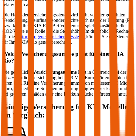
relativ hoch aus.
Die Höhe der Versicherungssteuer wird nicht von der gewählten
Versicherung beeinflusst, sondern richtet sich nach der Leistung (PS
bzw. kW) Ihres
KIA
Rio
. Bei Verbrennern spielen zusätzlich die
CO2-Werte eine Rolle für die Steuerhöhe. Im durchblicker Rechner
für die
motorbezogene Versicherungssteuer
können Sie die Steuer
für Ihren
KIA
Rio
genau berechnen.
Welche Versicherungssumme passt für einen
KIA
Rio
?
Die gesetzliche
Versicherungssumme
liegt in Österreich bei der
Kfz-Haftpflichtversicherung bei 7,79 Mio. Euro. Wir empfehlen für
Ihren
KIA
Rio
eine Versicherungssumme von mindestens 20 Mio.
Euro, da niedrigere Summen nur geringfügig weniger kosten und
bei größeren Schäden aber eine Deckungslücke auftreten könnte.
Günstige Versicherung für
KIA
Modelle
im Vergleich: