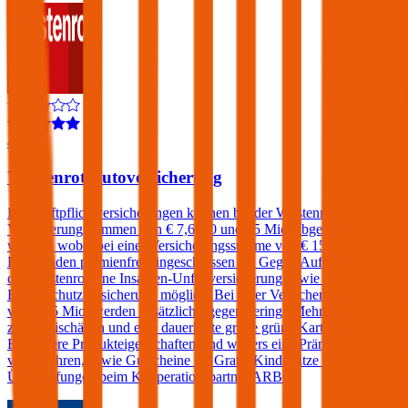
4,4
Wüstenrot Autoversicherung
Kfz-Haftpflichtversicherungen können bei der Wüstenrot zu
Versicherungssummen von € 7,6, 10 und 15 Mio. abgeschlossen
werden, wobei bei einer Versicherungssumme von € 15 Mio. ein
Freischaden prämienfrei eingeschlossen ist. Gegen Aufpreis sind bei
der Wüstenrot eine Insassen-Unfallversicherung sowie eine Kfz-
Rechtsschutzversicherung möglich. Bei einer Versicherungssumme
von € 15 Mio. werden zusätzlich - gegen geringe Mehrkosten - bis
zu 2 Freischäden und eine dauerhafte große grüne Karte angeboten.
Besondere Produkteigenschaften sind weiters eine Prämiengarantie
von 3 Jahren, sowie Gutscheine für Gratis-Kindersitze und Pickerl-
Überprüfungen beim Kooperationspartner ARBÖ.