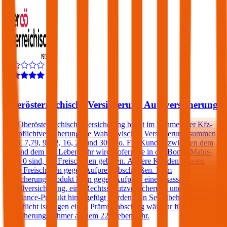
4,5
Oberösterreichische Versicherung Autoversicherung
Die Oberösterreichische Versicherung bietet im Rahmen der Kfz-
Haftpflichtversicherung die Wahl zwischen Versicherungssummen
von € 7,79, 9, 12, 16, 20 und 30 Mio. Für Kunden zwischen dem
25. und dem 69. Lebensjahr wird, sofern sie in der Bonus Malus-
Stufe 0 sind, ein Freischaden geboten. Andere Kunden können
einen Freischaden gegen Aufpreis abschließen. Dem
Versicherungsprodukt kann gegen Aufpreis eine Insassen-
Unfallversicherung, eine Rechtsschutzversicherung und/oder ein
Assistance-Produkt hinzugefügt werden. Ein Selbstbehalt in der
Haftpflicht ist gegen einen Prämienabschlag wählbar für
Versicherungsnehmer ab dem 22. Lebensjahr.