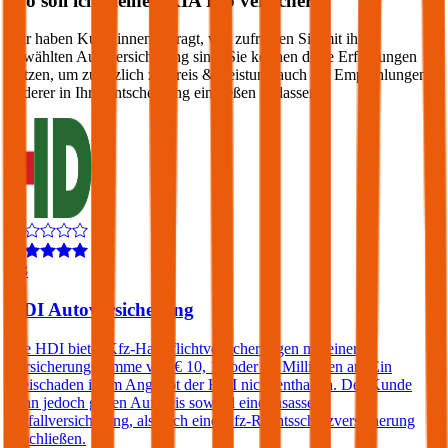
Wo soll ich meinen
KIA
Rio
versichern?
Wir haben Kund:innen befragt, wie zufrieden Sie mit ihrer
gewählten Autoversicherung sind. Sie können diese Erfahrungen
nutzen, um zusätzlich zu Preis & Leistung auch die Empfehlungen
anderer in Ihre Entscheidung einfließen zu lassen:
4,3
HDI Autoversicherung
Die HDI bietet Kfz-Haftpflichtversicherungen mit einer
Versicherungssumme von € 10, 15 oder 20 Millionen an. Ein
Freischaden ist im Angebot der HDI nicht enthalten. Der Kunde
kann jedoch gegen Aufpreis sowohl eine Insassen-
Unfallversicherung, als auch eine Kfz-Rechtsschutzversicherung
abschließen.