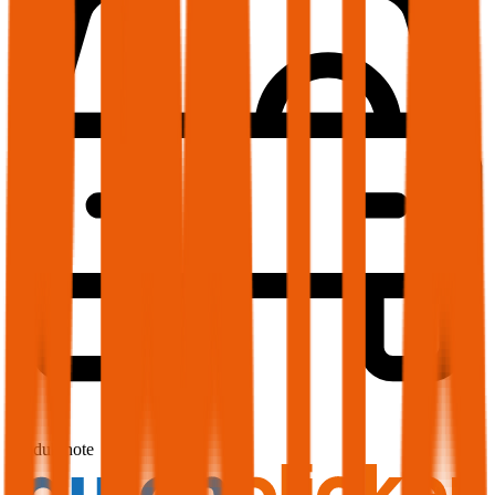
1,7
Produktnote