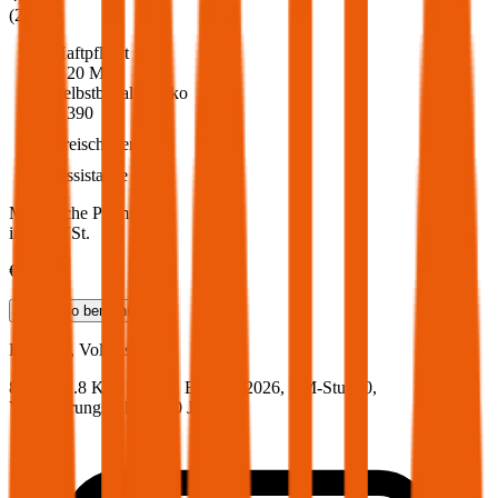
(
213
)
Haftpflicht
€ 20 Mio.
Selbstbehalt Kasko
€ 390
Freischaden
Assistance
Monatliche Prämie
inkl. mVSt.
€ 51,92
Teilkasko
berechnen
KIA
Rio, Vollkasko
84 PS/61.8 KW, benzin, Baujahr 2026,
BM-Stufe
0
,
Versicherungsnehmer 30 Jahre