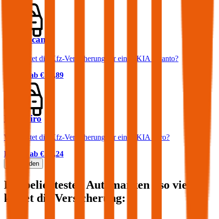
KIA Picanto
Was kostet die Kfz-Versicherung für einen KIA Picanto?
Prämie ab
€ 37,89
KIA Niro
Was kostet die Kfz-Versicherung für einen KIA Niro?
Prämie ab
€ 35,24
Mehr laden
Die beliebtesten Automarken - so viel
kostet die Versicherung: