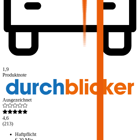
1,9
Produktnote
Ausgezeichnet
4,6
(
213
)
Haftpflicht
€ 20 Mio.