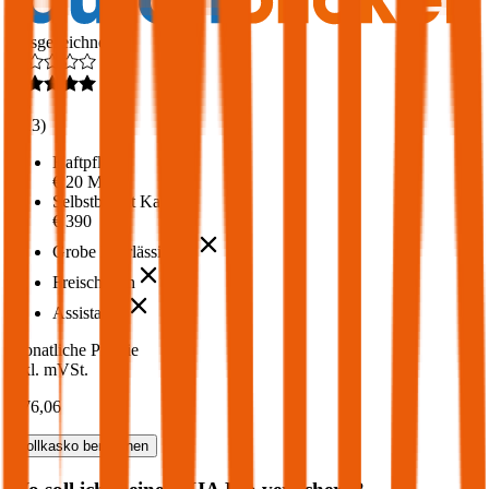
Ausgezeichnet
4,6
(
213
)
Haftpflicht
€ 20 Mio.
Selbstbehalt Kasko
€ 390
Grobe Fahrlässigkeit
Freischaden
Assistance
Monatliche Prämie
inkl. mVSt.
€ 76,06
Vollkasko
berechnen