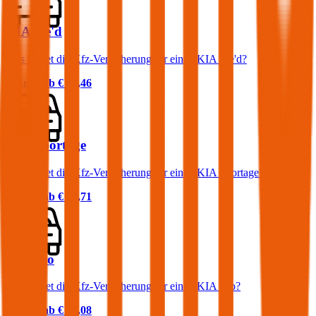
KIA cee'd
Was kostet die Kfz-Versicherung für einen KIA cee'd?
Prämie ab
€ 46,46
KIA Sportage
Was kostet die Kfz-Versicherung für einen KIA Sportage?
Prämie ab
€ 64,71
KIA Rio
Was kostet die Kfz-Versicherung für einen KIA Rio?
Prämie ab
€ 37,08