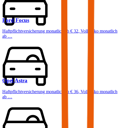
Ford
Focus
Haftpflichtversicherung monatlich ab
€ 32
,
Vollkasko monatlich
ab …
Opel
Astra
Haftpflichtversicherung monatlich ab
€ 36
,
Vollkasko monatlich
ab …