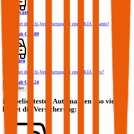
KIA Picanto
Was kostet die Kfz-Versicherung für einen KIA Picanto?
Prämie ab
€ 37,89
KIA Niro
Was kostet die Kfz-Versicherung für einen KIA Niro?
Prämie ab
€ 35,24
Mehr laden
Die beliebtesten Automarken - so viel
kostet die Versicherung: