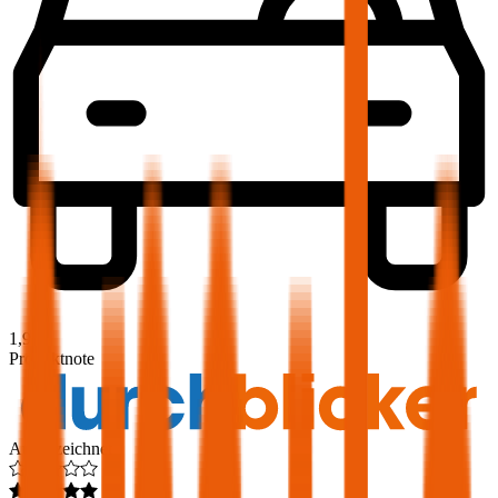
1,9
Produktnote
Ausgezeichnet