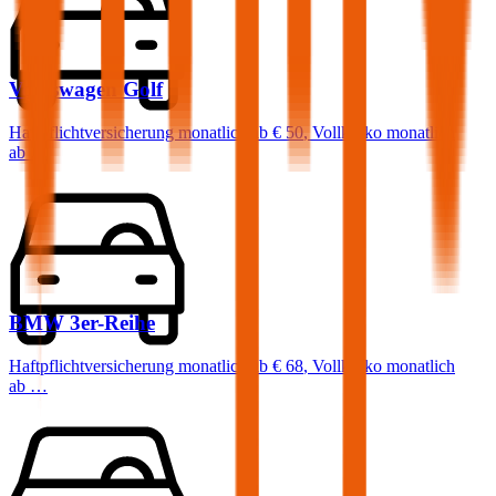
Volkswagen
Golf
Haftpflichtversicherung monatlich ab
€ 50
,
Vollkasko monatlich
ab …
BMW
3er-Reihe
Haftpflichtversicherung monatlich ab
€ 68
,
Vollkasko monatlich
ab …