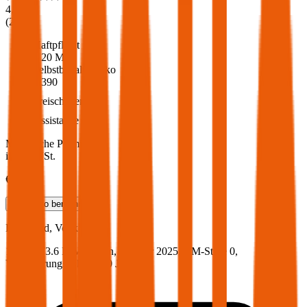
4,6
(
216
)
Haftpflicht
€ 20 Mio.
Selbstbehalt Kasko
€ 390
Freischaden
Assistance
Monatliche Prämie
inkl. mVSt.
€ 66,86
Teilkasko
berechnen
KIA
cee'd, Vollkasko
100 PS/73.6 KW, benzin, Baujahr 2025,
BM-Stufe
0
,
Versicherungsnehmer 30 Jahre