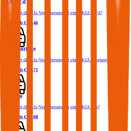
KIA cee'd
Was kostet die Kfz-Versicherung für einen KIA cee'd?
Prämie ab
€ 46,46
KIA Sportage
Was kostet die Kfz-Versicherung für einen KIA Sportage?
Prämie ab
€ 64,71
KIA Rio
Was kostet die Kfz-Versicherung für einen KIA Rio?
Prämie ab
€ 37,08