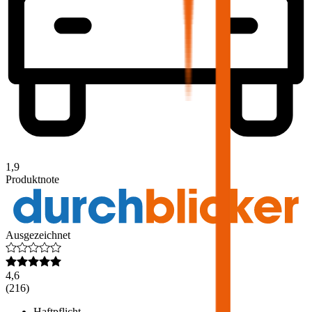
1,9
Produktnote
Ausgezeichnet
4,6
(
216
)
Haftpflicht