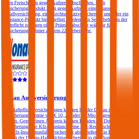
einen Freischaden gegen Aufpreis abschließen. Dem
Versicherungsprodukt kann gegen Aufpreis eine Insassen-
Unfallversicherung, eine Rechtsschutzversicherung und/oder ein
Assistance-Produkt hinzugefügt werden. Ein Selbstbehalt in der
Haftpflicht ist gegen einen Prämienabschlag wählbar für
Versicherungsnehmer ab dem 22. Lebensjahr.
4,4
Donau Autoversicherung
Kfz-Haftpflichtversicherungen können bei der Donau mit einer
Versicherungssumme von € 10, 20 oder 30 Mio. abgeschlossen
werden. Gegen einen Aufpreis können Kunden der Donau
Versicherung eine Kfz-Assistance, eine Kfz-Rechtsschutz und/oder
eine Kfz-Insassenunfallversicherung abschließen. Ein Freischaden
kann in der Donau-Haftpflichtversicherung in den Bonus-Malus-