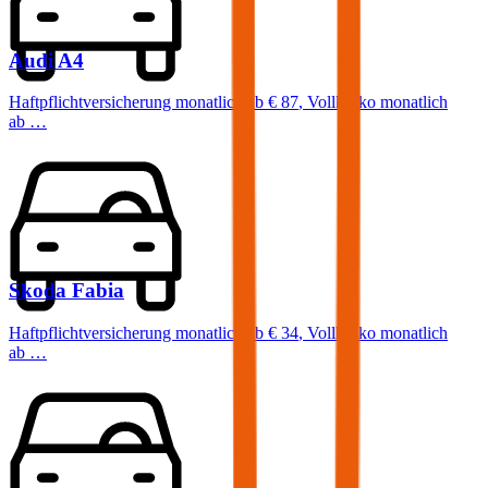
Audi
A4
Haftpflichtversicherung monatlich ab
€ 87
,
Vollkasko monatlich
ab …
Skoda
Fabia
Haftpflichtversicherung monatlich ab
€ 34
,
Vollkasko monatlich
ab …