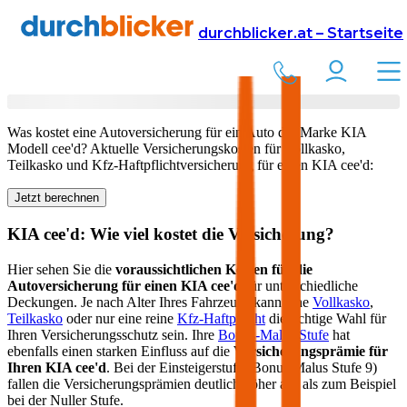
Versicherung
Autoversicherung
KIA
durchblicker.at – Startseite
Kfz Versicherung für Ihren
KIA cee'd
in Österreich
Was kostet eine Autoversicherung für ein Auto der Marke
KIA
Modell
cee'd
? Aktuelle Versicherungskosten für Vollkasko,
Teilkasko und Kfz-Haftpflichtversicherung für einen
KIA
cee'd
:
Jetzt berechnen
KIA
cee'd
: Wie viel kostet die Versicherung?
Hier sehen Sie die
voraussichtlichen Kosten für die
Autoversicherung für einen
KIA
cee'd
für unterschiedliche
Deckungen. Je nach Alter Ihres Fahrzeugs kann eine
Vollkasko
,
Teilkasko
oder nur eine reine
Kfz-Haftpflicht
die richtige Wahl für
Ihren Versicherungsschutz sein. Ihre
Bonus-Malus Stufe
hat
ebenfalls einen starken Einfluss auf die
Versicherungsprämie für
Ihren
KIA cee'd
. Bei der Einsteigerstufe (Bonus Malus Stufe 9)
fallen die Versicherungsprämien deutlich höher aus als zum Beispiel
bei der Nuller Stufe.