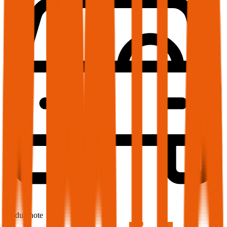
1,7
Produktnote