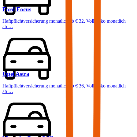
Ford
Focus
Haftpflichtversicherung monatlich ab
€ 32
,
Vollkasko monatlich
ab …
Opel
Astra
Haftpflichtversicherung monatlich ab
€ 36
,
Vollkasko monatlich
ab …