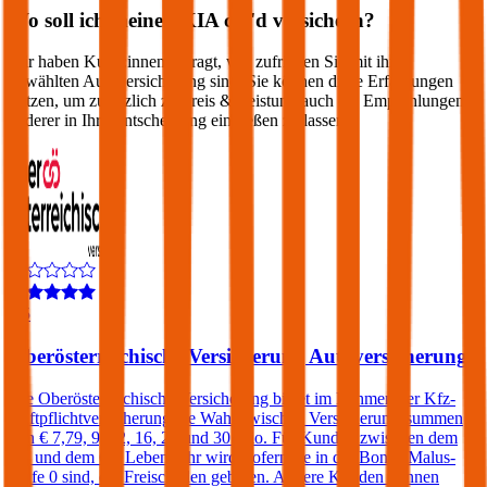
Wo soll ich meinen
KIA
cee'd
versichern?
Wir haben Kund:innen befragt, wie zufrieden Sie mit ihrer
gewählten Autoversicherung sind. Sie können diese Erfahrungen
nutzen, um zusätzlich zu Preis & Leistung auch die Empfehlungen
anderer in Ihre Entscheidung einfließen zu lassen:
4,5
Oberösterreichische Versicherung Autoversicherung
Die Oberösterreichische Versicherung bietet im Rahmen der Kfz-
Haftpflichtversicherung die Wahl zwischen Versicherungssummen
von € 7,79, 9, 12, 16, 20 und 30 Mio. Für Kunden zwischen dem
25. und dem 69. Lebensjahr wird, sofern sie in der Bonus Malus-
Stufe 0 sind, ein Freischaden geboten. Andere Kunden können