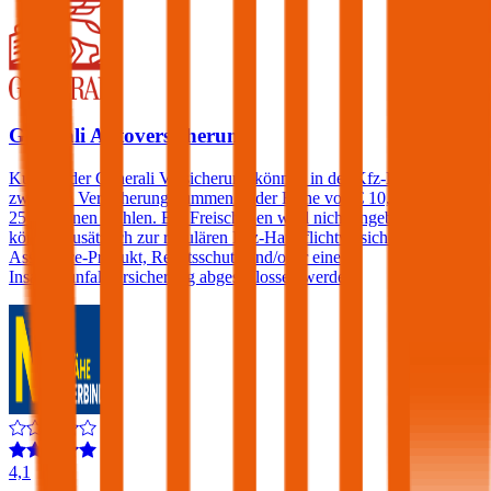
Generali Autoversicherung
Kunden der Generali Versicherung können in der Kfz-Haftpflicht
zwischen Versicherungssummen in der Höhe von € 10, 15, 20 und
25 Millionen wählen. Ein Freischaden wird nicht angeboten, jedoch
können zusätzlich zur regulären Kfz-Haftpflichtversicherung ein
Assistance-Produkt, Rechtsschutz und/oder eine
Insassenunfallversicherung abgeschlossen werden.
4,1