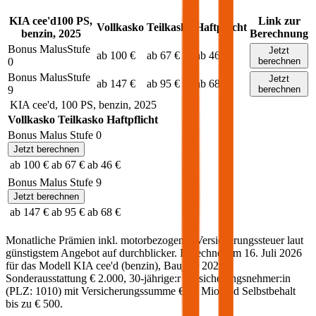
KIA
cee'd
100
PS,
Link zur
Vollkasko
Teilkasko
Haftpflicht
benzin
,
2025
Berechnung
Bonus Malus
Stufe
Jetzt
ab 100 €
ab 67 €
ab 46 €
0
berechnen
Bonus Malus
Stufe
Jetzt
ab 147 €
ab 95 €
ab 68 €
9
berechnen
KIA
cee'd
,
100
PS,
benzin
,
2025
Vollkasko
Teilkasko
Haftpflicht
Bonus Malus Stufe
0
Jetzt berechnen
ab 100 €
ab 67 €
ab 46 €
Bonus Malus Stufe
9
Jetzt berechnen
ab 147 €
ab 95 €
ab 68 €
Monatliche Prämien inkl. motorbezogener Versicherungssteuer laut
günstigstem Angebot auf durchblicker. Berechnet am
16. Juli 2026
für das Modell
KIA
cee'd
(
benzin
)
, Baujahr
2025
,
Sonderausstattung
€ 2.000
,
30-jährige:r
Versicherungsnehmer:in
(PLZ:
1010
) mit Versicherungssumme
€ 20 Mio
und Selbstbehalt
bis zu
€ 500
.