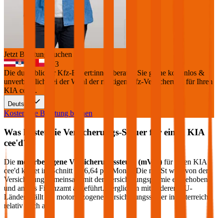
Jetzt Beratung buchen
+
3
Die durchblicker Kfz-Expert:innen beraten Sie gerne kostenlos &
unverbindlich bei der Wahl der richtigen Kfz-Versicherung für Ihren
KIA cee'd
.
Deutsch
Kostenlose Beratung buchen
Was kostet die Versicherungs-Steuer für einen
KIA
cee'd
?
Die
motorbezogene Versicherungssteuer (mVSt)
für einen
KIA
cee'd
kostet im Schnitt €
26,64
pro Monat. Die mVSt wird von der
Versicherung gemeinsam mit der Versicherungsprämie eingehoben
und an das Finanzamt abgeführt. Verglichen mit anderen EU-
Ländern fällt die motorbezogene Versicherungssteuer in Österreich
relativ hoch aus.