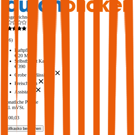
Ausgezeichnet
4,6
(
216
)
Haftpflicht
€ 20 Mio.
Selbstbehalt Kasko
€ 390
Grobe Fahrlässigkeit
Freischaden
Assistance
Monatliche Prämie
inkl. mVSt.
€ 100,03
Vollkasko
berechnen