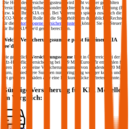
Die Höhe der Versicherungssteuer wird nicht von der gewählten
Versicherung beeinflusst, sondern richtet sich nach der Leistung (PS
bzw. kW) Ihres
KIA
cee'd
. Bei Verbrennern spielen zusätzlich die
CO2-Werte eine Rolle für die Steuerhöhe. Im durchblicker Rechner
für die
motorbezogene Versicherungssteuer
können Sie die Steuer
für Ihren
KIA
cee'd
genau berechnen.
Welche Versicherungssumme passt für einen
KIA
cee'd
?
Die gesetzliche
Versicherungssumme
liegt in Österreich bei der
Kfz-Haftpflichtversicherung bei 7,79 Mio. Euro. Wir empfehlen für
Ihren
KIA
cee'd
eine Versicherungssumme von mindestens 20 Mio.
Euro, da niedrigere Summen nur geringfügig weniger kosten und
bei größeren Schäden aber eine Deckungslücke auftreten könnte.
Günstige Versicherung für
KIA
Modelle
im Vergleich: