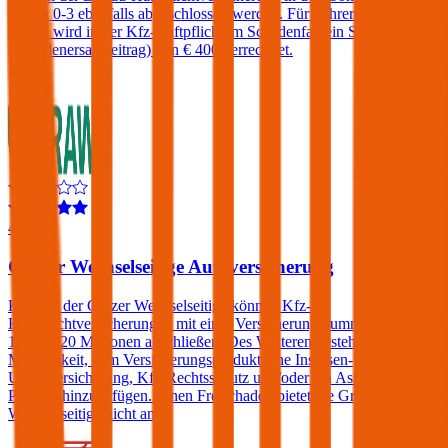
Stufen 0-3 ebenfalls abgeschlossen werden. Für Fahrer unter 23
Jahren wird in der Kfz-Haftpflicht im Schadenfall ein Selbstbehalt
(Schadenersatzbeitrag) von € 400 verrechnet.
4,5
Grazer Wechselseitige Autoversicherung
Kunden der Grazer Wechselseitige können Kfz-
Haftpflichtversicherungen mit einer Versicherungssumme von € 10,
15 oder 20 Millionen abschließen. Des Weiteren besteht die
Möglichkeit, dem Versicherungsprodukt eine Insassen-
Unfallversicherung, Kfz-Rechtsschutz und/oder ein Assistance-
Produkt hinzuzufügen. Einen Freischaden bietet die Grazer
Wechselseitige nicht an.