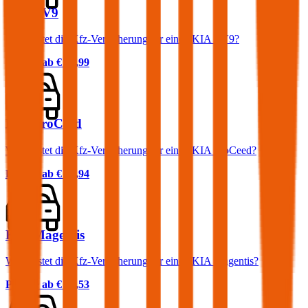
KIA EV9
Was kostet die Kfz-Versicherung für einen KIA EV9?
Prämie ab
€ 58,99
KIA ProCeed
Was kostet die Kfz-Versicherung für einen KIA ProCeed?
Prämie ab
€ 52,94
KIA Magentis
Was kostet die Kfz-Versicherung für einen KIA Magentis?
Prämie ab
€ 77,53