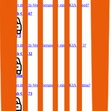
Was kostet die Kfz-Versicherung für einen KIA Xceed?
Prämie ab
€ 62,67
KIA EV3
Was kostet die Kfz-Versicherung für einen KIA EV3?
Prämie ab
€ 35,32
KIA Optima
Was kostet die Kfz-Versicherung für einen KIA Optima?
Prämie ab
€ 64,73