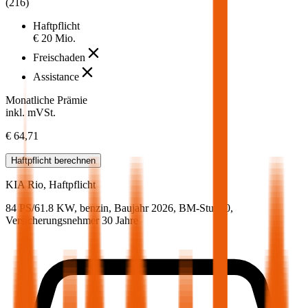
(
216
)
Haftpflicht
€ 20 Mio.
Freischaden
Assistance
Monatliche Prämie
inkl. mVSt.
€ 64,71
Haftpflicht
berechnen
KIA
Rio, Haftpflicht
84 PS/61.8 KW, benzin, Baujahr 2026,
BM-Stufe
0
,
Versicherungsnehmer 30 Jahre