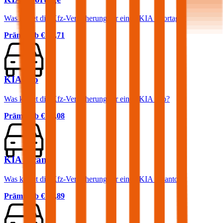
Was kostet die Kfz-Versicherung für einen KIA Sportage?
Prämie ab
€ 64,71
KIA Rio
Was kostet die Kfz-Versicherung für einen KIA Rio?
Prämie ab
€ 37,08
KIA Picanto
Was kostet die Kfz-Versicherung für einen KIA Picanto?
Prämie ab
€ 37,89