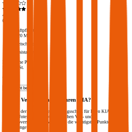
4,6
(
213
)
Haftpflicht
€ 20 Mio.
Freischaden
Assistance
Monatliche Prämie
inkl. mVSt.
€ 37,08
Haftpflicht
berechnen
Welche Versicherung für Ihren
KIA
?
Wie sieht der optimale Versicherungsschutz für Ihren
KIA
aus?
Welche Unterschiede gibt es zwischen Voll- und
Teilkaskoversicherung? Wir haben die wichtigsten Punkte für Sie
zusammengefasst: