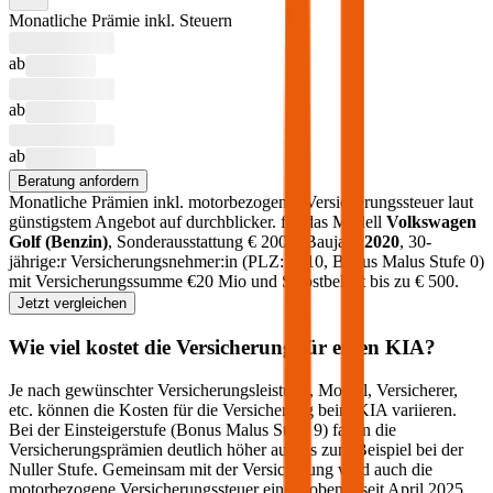
Monatliche Prämie inkl. Steuern
ab
ab
ab
Beratung anfordern
Monatliche Prämien inkl. motorbezogener Versicherungssteuer laut
günstigstem Angebot auf durchblicker.
für das Modell
Volkswagen
Golf
(
Benzin
)
, Sonderausstattung €
2000
, Baujahr
2020
, 30-
jährige:r Versicherungsnehmer:in (PLZ:
1010
, Bonus Malus Stufe
0
)
mit Versicherungssumme €
20 Mio
und Selbstbehalt bis zu €
500
.
Jetzt vergleichen
Wie viel kostet die Versicherung für einen
KIA
?
Je nach gewünschter Versicherungsleistung, Modell, Versicherer,
etc. können die Kosten für die Versicherung beim
KIA
variieren.
Bei der Einsteigerstufe (Bonus Malus Stufe 9) fallen die
Versicherungsprämien deutlich höher aus als zum Beispiel bei der
Nuller Stufe. Gemeinsam mit der Versicherung wird auch die
motorbezogene Versicherungssteuer eingehoben – seit April 2025