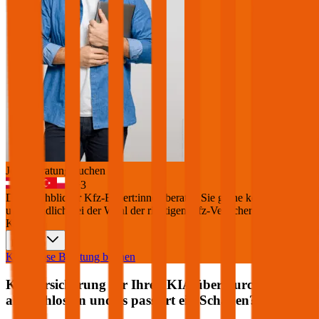
Jetzt Beratung buchen
+
3
Die durchblicker Kfz-Expert:innen beraten Sie gerne kostenlos &
unverbindlich bei der Wahl der richtigen Kfz-Versicherung für Ihren
KIA
.
Deutsch
Kostenlose Beratung buchen
Kfz Versicherung für Ihren
KIA
über durchblicker
abgeschlossen und es passiert ein Schaden?