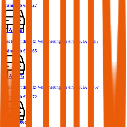
Prämie ab
€ 63,27
KIA Soul
Was kostet die Kfz-Versicherung für einen KIA Soul?
Prämie ab
€ 24,65
KIA EV6
Was kostet die Kfz-Versicherung für einen KIA EV6?
Prämie ab
€ 37,72
KIA Xceed