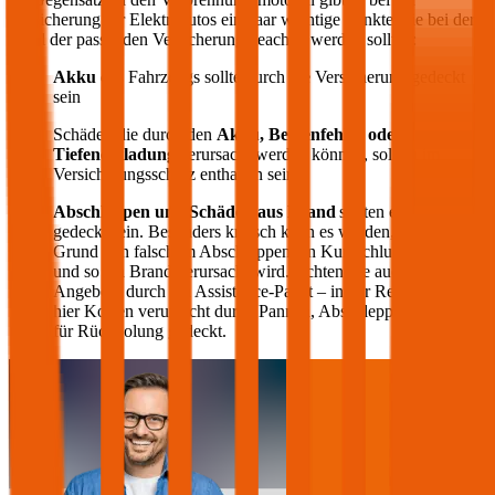
Versicherung für Elektroautos ein paar wichtige Punkte, die bei der
Wahl der passenden Versicherung beachtet werden sollten:
Akku
des Fahrzeugs sollte durch die Versicherung gedeckt
sein
Schäden die durch den
Akku, Bedienfehler oder
Tiefenentladung
verursacht werden können, sollten im
Versicherungsschutz enthalten sein
Abschleppen und Schäden aus Brand
sollten ebenfalls
gedeckt sein. Besonders kritisch kann es werden, wenn auf
Grund von falschem Abschleppen ein Kurzschluss entsteht
und so ein Brand verursacht wird. Achten Sie auch auf die
Angebote durch ein Assistance-Paket – in der Regel werden
hier Kosten verursacht durch Pannen, Abschleppen oder auch
für Rückholung gedeckt.