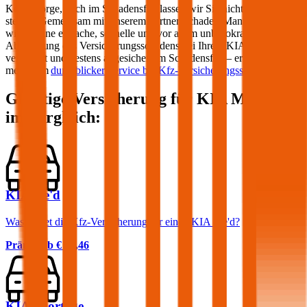
Keine Sorge, auch im Schadensfall lassen wir Sie nicht im Regen
stehen! Gemeinsam mit unserem Partner Schaden-Manager sorgen
wir für eine einfache, schnelle und vor allem unbürokratische
Abwicklung des Versicherungsschadens bei Ihrem
KIA
. Optimal
versichert und bestens abgesichert im Schadensfall – erfahren Sie
mehr zum
durchblicker Service bei Kfz-Versicherungsschäden
.
Günstige Versicherung für
KIA
Modelle
im Vergleich:
KIA cee'd
Was kostet die Kfz-Versicherung für einen KIA cee'd?
Prämie ab
€ 46,46
KIA Sportage