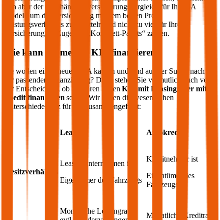
sich aber der unabhängige Versicherungsvergleich für Ihr
KIA
Modell, um die Versicherung mit dem besten Preis-
Leistungsverhältnis zu ermitteln und nicht zu viel für Ihre
Versicherung im Zuge des „Komplett-Pakets“ zahlen.
Wie kann ich meinen
KIA
finanzieren?
Sie wollen einen neuen
KIA
kaufen und sind auf der Suche nach
der passenden Finanzierung? Dann stehen Sie vermutlich auch vor
der Entscheidung, ob Sie Ihren neuen
KIA
mit Leasing oder mit
Kredit finanzieren
sollen. Wir haben die wesentlichen
Unterschiede kurz für Sie zusammengefasst:
Leasing
Autokredit
Kreditnehmer ist
Leasingunternehmen ist
Besitzverhältnis
Eigentümer des
Eigentümer des Fahrzeugs
Fahrzeugs
Monatliche Leasingrate,
Monatliche Kreditrate
evtl. Sonderzahlungen;