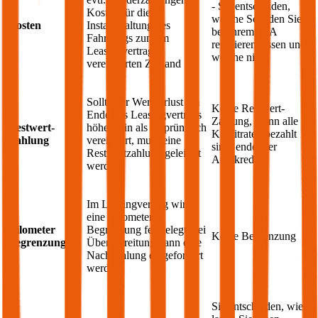
- Sie entscheiden,
Kosten für die
welche Schäden Sie
Kosten
Instandhaltung des
bei Ihrem
KIA
Fahrzeugs zum im
reparieren lassen und
Leasingvertrag
welche nicht
vereinbarten Zustand
Sollte der Wertverlust am
Keine Restwert-
Ende des Leasingvertrags
Zahlung, wenn alle
Restwert-
höher sein als ursprünglich
Kreditraten bezahlt
Zahlung
vereinbart, muss eine
sind, endet der
Restwertzahlung geleistet
Autokredit
werden
Im Leasingvertrag wird
eine Kilometer
Kilometer
Begrenzung festgelegt, bei
Keine Begrenzung
Begrenzung
Überschreitung kann eine
Nachzahlung eingefordert
werden
Sie entscheiden, wie