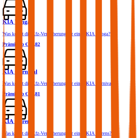
KIA Venga
Was kostet die Kfz-Versicherung für einen KIA Venga?
Prämie ab
€ 37,82
KIA Carnival
Was kostet die Kfz-Versicherung für einen KIA Carnival?
Prämie ab
€ 86,81
KIA Carens
Was kostet die Kfz-Versicherung für einen KIA Carens?