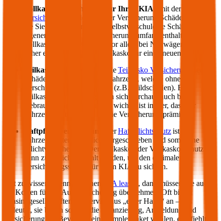
Vollkasko Versicherung für Ihren
KIA
:
mit der
Vollkasko
Versicherung
werden von der Versicherung Schäden gedeckt,
die Sie verursachen – auch selbstverschuldete Schäden am
eigenen Auto sind im Versicherungsumfang enthalten. Ein
Vollkaskoschutz zahlt sich vor allem bei Neuwägen aus,
daher empfiehlt sich die Vollkasko für einen neuen
KIA
.
Teilkasko Versicherung:
die
Teilkasko Versicherung
deckt
Schäden an Ihrem eigenen Fahrzeug, welche ohne Ihr
Verschulden entstanden sind (z.B. Wildschäden). Eine
Teilkasko Versicherung kann sich durchaus auch bei
Gebrauchtwägen auszahlen: wichtig ist immer, dass der
Fahrzeugwert höher ist als die Versicherungsprämie.
Haftpflichtversicherung
: der
Haftpflichtschutz
ist für
Fahrzeughalter gesetzlich vorgeschrieben und somit eine
Pflichtversicherung. Der Teilkasko oder Vollkasko Schutz
kann zusätzlich gewählt werden, um den optimalen
Versicherungsschutz für Ihren
KIA
zu sichern.
Gut zu wissen: Wenn Sie einen
KIA
leasen
, dann müssen Sie auch
die Kosten für die Autoversicherung übernehmen. Oft bieten
Leasinggesellschaften ein Service aus „einer Hand“ an – das
bedeutet, sie bieten sowohl die Finanzierung, Anmeldung und
Versicherung an. Bevor Sie ein Komplettpaket wählen, empfiehlt