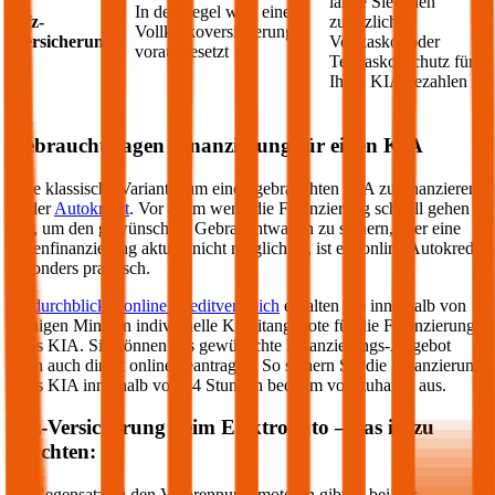
lange Sie einen
In der Regel wird eine
Kfz-
zusätzlichen
Vollkaskoversicherung
Versicherung
Vollkasko- oder
vorausgesetzt
Teilkasko-Schutz für
Ihren
KIA
bezahlen
Gebrauchtwagen Finanzierung für einen
KIA
Eine klassische Variante, um einen gebrauchten
KIA
zu finanzieren,
ist der
Autokredit
. Vor allem wenn die Finanzierung schnell gehen
soll, um den gewünschten Gebrauchtwagen zu sichern, aber eine
Eigenfinanzierung aktuell nicht möglich ist, ist ein online Autokredit
besonders praktisch.
Im
durchblicker online Kreditvergleich
erhalten Sie innerhalb von
wenigen Minuten individuelle Kreditangebote für die Finanzierung
Ihres
KIA
. Sie können das gewünschte Finanzierungs-Angebot
dann auch direkt online beantragen. So sichern Sie die Finanzierung
Ihres
KIA
innerhalb von 24 Stunden bequem von zuhause aus.
Kfz-Versicherung beim Elektroauto – das ist zu
beachten:
Im Gegensatz zu den Verbrennungsmotoren gibt es bei der