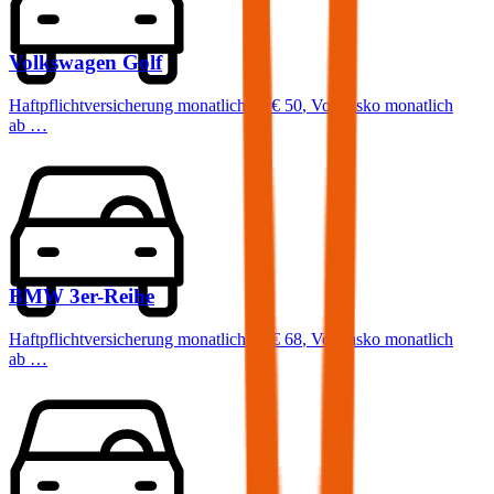
Volkswagen
Golf
Haftpflichtversicherung monatlich ab
€ 50
,
Vollkasko monatlich
ab …
BMW
3er-Reihe
Haftpflichtversicherung monatlich ab
€ 68
,
Vollkasko monatlich
ab …