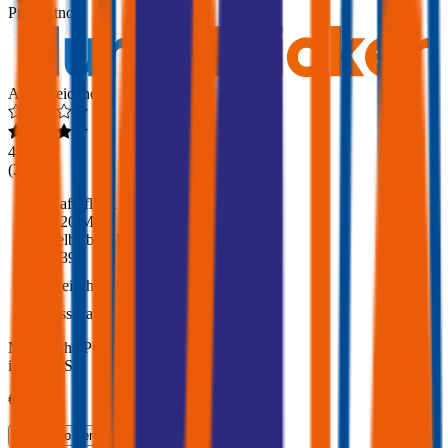
Produktnote
Ausgezeichnet
4,6
(
217
)
Haftpflicht
€ 20 Mio.
Selbstbehalt Kasko
€ 390
Freischaden
Assistance
Monatliche Prämie
inkl. mVSt.
€ 156,09
Teilkasko
berechnen