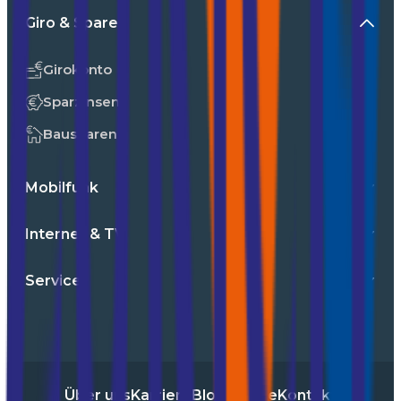
Giro & Sparen
Girokonto
Sparzinsen
Bausparen
Mobilfunk
Internet & TV
Service
Über uns
Karriere
Blog
Presse
Kontakt