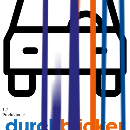
1,7
Produktnote