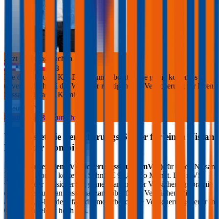
Jetzt Beratung buchen
+
3
Die durchblicker Kfz-Expert:innen beraten Sie gerne kostenlos &
unverbindlich bei der Wahl der richtigen Kfz-Versicherung für Ihren
Nissan Primastar Kombi
.
Deutsch
Kostenlose Beratung buchen
Was kostet die Versicherungs-Steuer für einen
Nissan
Primastar Kombi
?
Die
motorbezogene Versicherungssteuer (mVSt)
für einen
Nissan
Primastar Kombi
kostet im Schnitt €
92,88
pro Monat. Die mVSt
wird von der Versicherung gemeinsam mit der Versicherungsprämie
eingehoben und an das Finanzamt abgeführt. Verglichen mit
anderen EU-Ländern fällt die motorbezogene Versicherungssteuer in
Österreich relativ hoch aus.