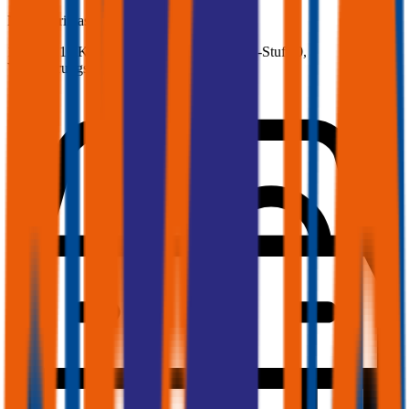
Nissan
Primastar Kombi, Vollkasko
150 PS/110 KW, diesel, Baujahr 2025,
BM-Stufe
0
,
Versicherungsnehmer 30 Jahre