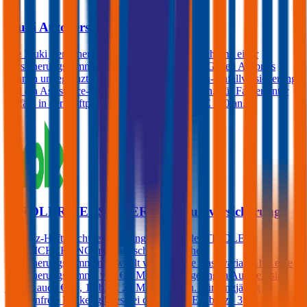
4,5
Muki Autoversicherung
Die Muki Versicherung bietet die Kfz-Haftpflicht mit einer
Versicherungssummen von € 35 Millionen an. Gegen Aufpreis
können unbegrenzte Freischäden, eine Insassen-Unfallversicherung
und ein Assistance-Paket abgeschlossen werden. Für Fahrer unter
23 fällt in der Haftpflicht ein Selbstbehalt von € 500 an.
TIROLER VERSICHERUNG Autoversicherung
Die Kfz-Haftpflichtversicherung kann bei der TIROLER
VERSICHERUNG mit unterschiedlich hohen
Versicherungssummen gewählt werden. Die Basisvariante hat eine
Versicherungssumme von € 8 Mio., gegen geringen Aufpreis sind
jedoch auch € 10, 15 bzw. 20 Mio. möglich. Für langjährig
schadenfreie Lenker gibt es bei der TIROLER bis zu 3