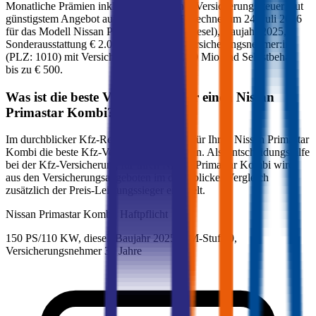
Monatliche Prämien inkl. motorbezogener Versicherungssteuer laut
günstigstem Angebot auf durchblicker. Berechnet am
24. Juli 2026
für das Modell
Nissan
Primastar Kombi
(
diesel
)
, Baujahr
2025
,
Sonderausstattung
€ 2.000
,
30-jährige:r
Versicherungsnehmer:in
(PLZ:
1010
) mit Versicherungssumme
€ 20 Mio
und Selbstbehalt
bis zu
€ 500
.
Was ist die beste Versicherung für einen
Nissan
Primastar Kombi
?
Im durchblicker Kfz-Rechner können Sie für Ihren
Nissan
Primastar
Kombi
die beste Kfz-Versicherung ermitteln. Als Entscheidungshilfe
bei der Kfz-Versicherung für Ihren
Nissan
Primastar Kombi
wird
aus den Versicherungsangeboten im durchblicker Vergleich
zusätzlich der Preis-Leistungssieger ermittelt.
Nissan
Primastar Kombi, Haftpflicht
150 PS/110 KW, diesel, Baujahr 2025,
BM-Stufe
0
,
Versicherungsnehmer 30 Jahre