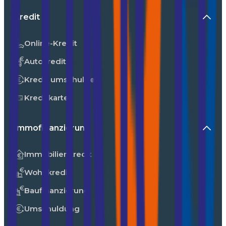
Kredit
Online-Kredit
Autokredit
Kredit umschulden
Kreditkarte
Immofinanzierung
Immobilienkredit
Wohnkredit
Baufinanzierung
Umschuldung