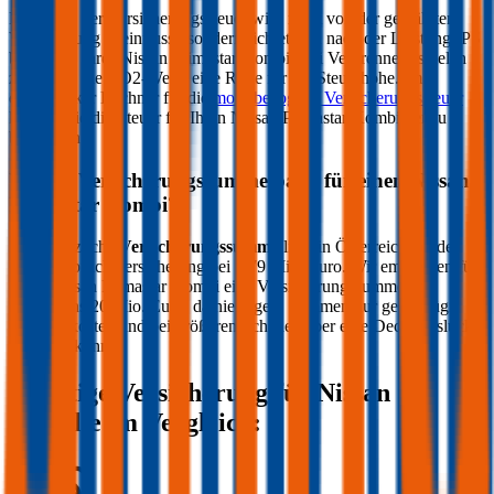
Die Höhe der Versicherungssteuer wird nicht von der gewählten
Versicherung beeinflusst, sondern richtet sich nach der Leistung (PS
bzw. kW) Ihres
Nissan
Primastar Kombi
. Bei Verbrennern spielen
zusätzlich die CO2-Werte eine Rolle für die Steuerhöhe. Im
durchblicker Rechner für die
motorbezogene Versicherungssteuer
können Sie die Steuer für Ihren
Nissan
Primastar Kombi
genau
berechnen.
Welche Versicherungssumme passt für einen
Nissan
Primastar Kombi
?
Die gesetzliche
Versicherungssumme
liegt in Österreich bei der
Kfz-Haftpflichtversicherung bei 7,79 Mio. Euro. Wir empfehlen für
Ihren
Nissan
Primastar Kombi
eine Versicherungssumme von
mindestens 20 Mio. Euro, da niedrigere Summen nur geringfügig
weniger kosten und bei größeren Schäden aber eine Deckungslücke
auftreten könnte.
Günstige Versicherung für
Nissan
Modelle im Vergleich: