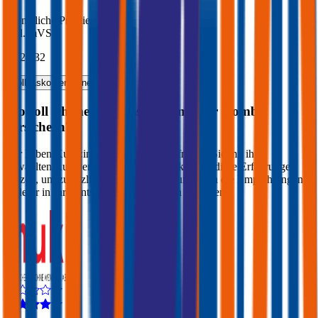
Monatliche Prämie
inkl. mVSt.
€ 229,32
Vollkasko
berechnen
Wo soll ich meinen
Nissan
Primastar Kombi
versichern?
Wir haben Kund:innen befragt, wie zufrieden Sie mit ihrer
gewählten Autoversicherung sind. Sie können diese Erfahrungen
nutzen, um zusätzlich zu Preis & Leistung auch die Empfehlungen
anderer in Ihre Entscheidung einfließen zu lassen: