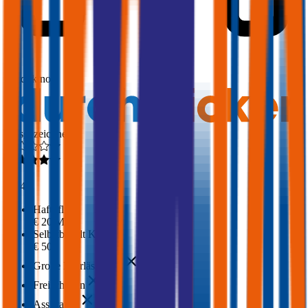
1,8
Produktnote
Ausgezeichnet
4,2
(
454
)
Haftpflicht
€ 20 Mio.
Selbstbehalt Kasko
€ 500
Grobe Fahrlässigkeit
Freischaden
Assistance