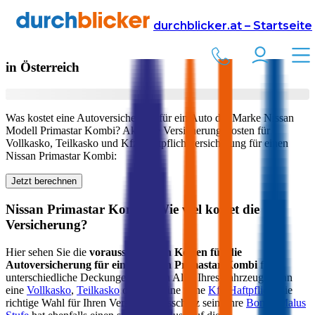
Versicherung
Autoversicherung
Nissan
durchblicker.at – Startseite
Kfz Versicherung für Ihren
Nissan Primastar Kombi
in Österreich
Was kostet eine Autoversicherung für ein Auto der Marke
Nissan
Modell
Primastar Kombi
? Aktuelle Versicherungskosten für
Vollkasko, Teilkasko und Kfz-Haftpflichtversicherung für einen
Nissan
Primastar Kombi
:
Jetzt berechnen
Nissan
Primastar Kombi
: Wie viel kostet die
Versicherung?
Hier sehen Sie die
voraussichtlichen Kosten für die
Autoversicherung für einen
Nissan
Primastar Kombi
für
unterschiedliche Deckungen. Je nach Alter Ihres Fahrzeugs kann
eine
Vollkasko
,
Teilkasko
oder nur eine reine
Kfz-Haftpflicht
die
richtige Wahl für Ihren Versicherungsschutz sein. Ihre
Bonus-Malus