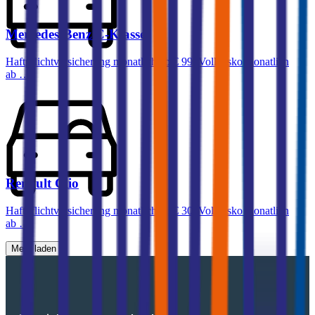
Mercedes-Benz
C-Klasse
Haftpflichtversicherung monatlich ab
€ 99
,
Vollkasko monatlich
ab …
Renault
Clio
Haftpflichtversicherung monatlich ab
€ 30
,
Vollkasko monatlich
ab …
Mehr laden