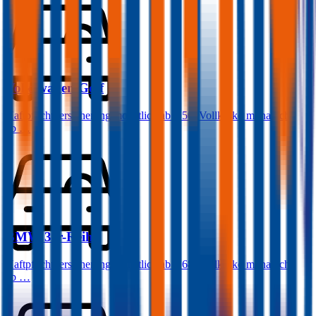
Volkswagen
Golf
Haftpflichtversicherung monatlich ab
€ 50
,
Vollkasko monatlich
ab …
BMW
3er-Reihe
Haftpflichtversicherung monatlich ab
€ 68
,
Vollkasko monatlich
ab …