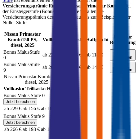
Stufe
hat ebenfalls einen starken Einfluss auf die
Versicherungsprämie für Ihren
Nissan Primastar Kombi
. Bei
der Einsteigerstufe (Bonus Malus Stufe 9) fallen die
Versicherungsprämien deutlich höher aus als zum Beispiel bei der
Nuller Stufe.
Nissan
Primastar
Link zur
Kombi
150
PS,
Vollkasko
Teilkasko
Haftpflicht
Berechnung
diesel
,
2025
Bonus Malus
Stufe
Jetzt
ab 229 €
ab 156 €
ab 118 €
0
berechnen
Bonus Malus
Stufe
Jetzt
ab 266 €
ab 193 €
ab 146 €
9
berechnen
Nissan
Primastar Kombi
,
150
PS,
diesel
,
2025
Vollkasko
Teilkasko
Haftpflicht
Bonus Malus Stufe
0
Jetzt berechnen
ab 229 €
ab 156 €
ab 118 €
Bonus Malus Stufe
9
Jetzt berechnen
ab 266 €
ab 193 €
ab 146 €