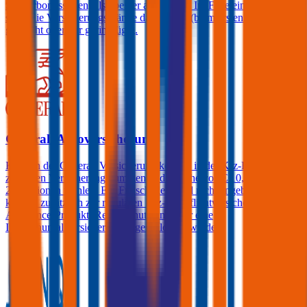
Sonderbonusstufen, also besser als Stufe 0. Im Falle eines Schadens
steigt die Versicherungsprämie damit dann (beim ersten Schaden)
gar nicht oder nur geringfügig.
Generali Autoversicherung
Kunden der Generali Versicherung können in der Kfz-Haftpflicht
zwischen Versicherungssummen in der Höhe von € 10, 15, 20 und
25 Millionen wählen. Ein Freischaden wird nicht angeboten, jedoch
können zusätzlich zur regulären Kfz-Haftpflichtversicherung ein
Assistance-Produkt, Rechtsschutz und/oder eine
Insassenunfallversicherung abgeschlossen werden.