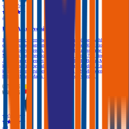
4,3
UNIQA Autoversicherung
Kfz-Haftpflichtversicherungen der Uniqa können wahlweise mit
einer Versicherungssumme von € 10, 20 oder 30 Millionen
abgeschlossen werden. Bei einer Versicherungssumme von € 30
Millionen und einer Bonus-Malus Stufe von 0-7 ist eine Kfz-
Assistance prämienfrei eingeschlossen. Ist die Bonus-Malus Stufe
kleiner als 4 ist ebenfalls ein Freischaden inkludiert. Ein Freischaden
kann ab einer Versicherungssumme von € 20 Millionen auch bei
höheren Bonus-Malus Stufen dazugebucht werden.
4,0