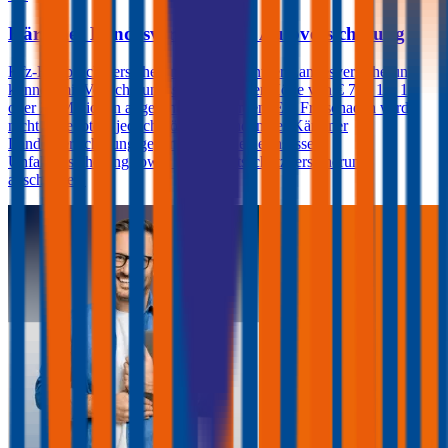
Kärntner Landesversicherung Autoversicherung
Kfz-Haftpflichtversicherungen der Kärntner Landesversicherung
können mit Versicherungssummen in der Höhe von € 7,6, 10, 15
oder 20 Millionen abgeschlossen werden. Ein Freischaden wird
nicht angeboten, jedoch können Kunden der Kärntner
Landesversicherung gegen Aufpreis eine Insassen-
Unfallversicherung sowie eine Rechtsschutzversicherung
abschließen.