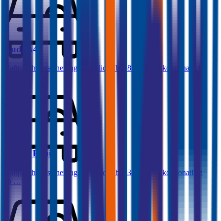
Audi
A4
Haftpflichtversicherung monatlich ab
€ 87
,
Vollkasko monatlich
ab …
Skoda
Fabia
Haftpflichtversicherung monatlich ab
€ 34
,
Vollkasko monatlich
ab …