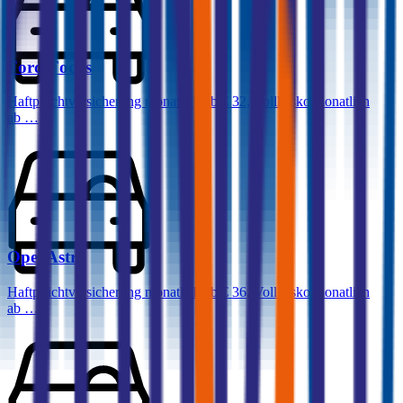
Ford
Focus
Haftpflichtversicherung monatlich ab
€ 32
,
Vollkasko monatlich
ab …
Opel
Astra
Haftpflichtversicherung monatlich ab
€ 36
,
Vollkasko monatlich
ab …