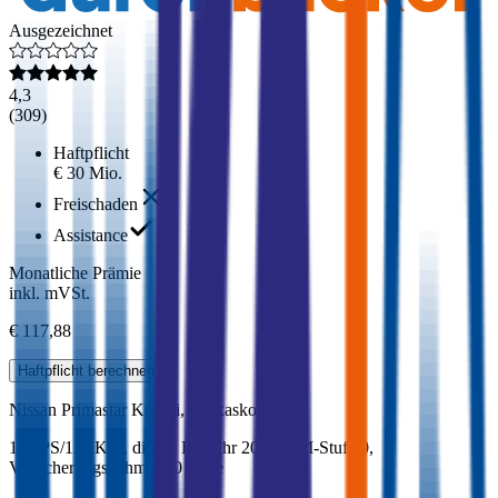
Ausgezeichnet
4,3
(
309
)
Haftpflicht
€ 30 Mio.
Freischaden
Assistance
Monatliche Prämie
inkl. mVSt.
€ 117,88
Haftpflicht
berechnen
Nissan
Primastar Kombi, Teilkasko
150 PS/110 KW, diesel, Baujahr 2025,
BM-Stufe
0
,
Versicherungsnehmer 30 Jahre