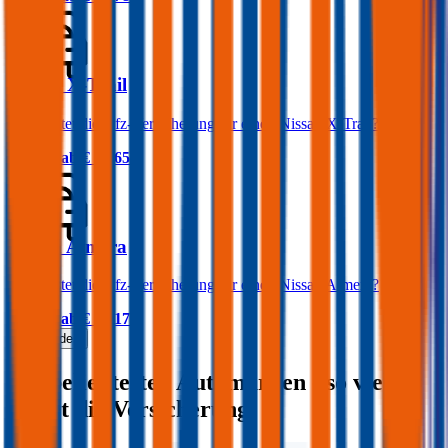
Nissan X-Trail
Was kostet die Kfz-Versicherung für einen Nissan X-Trail?
Prämie ab
€ 83,65
Nissan Almera
Was kostet die Kfz-Versicherung für einen Nissan Almera?
Prämie ab
€ 43,17
Mehr laden
Die beliebtesten Automarken - so viel
kostet die Versicherung: