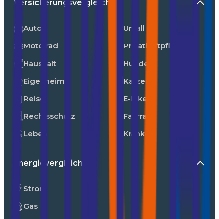
Versicherungsvergleiche
Auto
Unfall
Motorrad
Privathaftpflicht
Haushalt
Hunde
Eigenheim
Katzen
Reise
E-Bike
Rechtsschutz
Fahrrad
Leben
Kranken
Energievergleiche
Strom
Gas