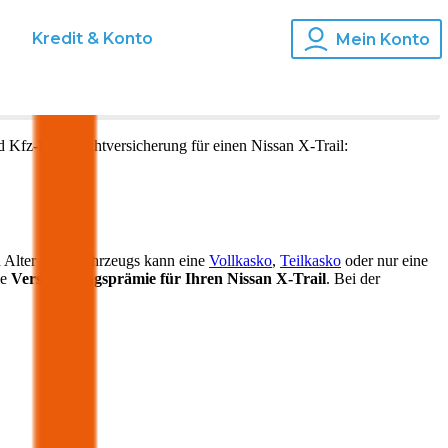
s
Kredit & Konto
Mein Konto
d Kfz-Haftpflichtversicherung für einen
Nissan
X-Trail
:
 Alter Ihres Fahrzeugs kann eine
Vollkasko
,
Teilkasko
oder nur eine
ie
Versicherungsprämie für Ihren
Nissan X-Trail
. Bei der