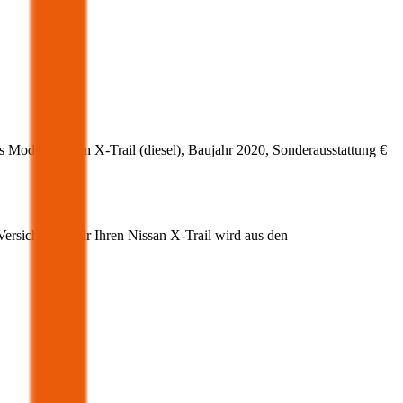
s Modell
Nissan
X-Trail
(
diesel
)
, Baujahr
2020
, Sonderausstattung
€
-Versicherung für Ihren
Nissan
X-Trail
wird aus den