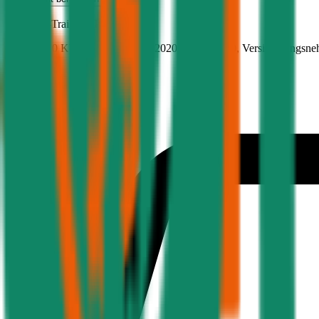
Nissan
X-Trail, Teilkasko
149 PS/110 KW, diesel, Baujahr 2020,
BM-Stufe
0
, Versicherungsne