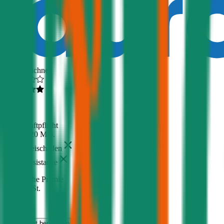
Ausgezeichnet
4,6
(
217
)
Haftpflicht
€ 20 Mio.
Freischaden
Assistance
Monatliche Prämie
inkl. mVSt.
€ 83,65
Haftpflicht
berechnen