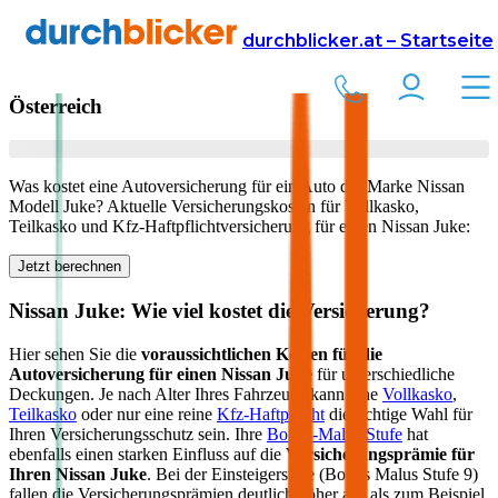
Versicherung
Autoversicherung
Nissan
durchblicker.at – Startseite
Kfz Versicherung für Ihren
Nissan Juke
in
Österreich
Was kostet eine Autoversicherung für ein Auto der Marke
Nissan
Modell
Juke
? Aktuelle Versicherungskosten für Vollkasko,
Teilkasko und Kfz-Haftpflichtversicherung für einen
Nissan
Juke
:
Jetzt berechnen
Nissan
Juke
: Wie viel kostet die Versicherung?
Hier sehen Sie die
voraussichtlichen Kosten für die
Autoversicherung für einen
Nissan
Juke
für unterschiedliche
Deckungen. Je nach Alter Ihres Fahrzeugs kann eine
Vollkasko
,
Teilkasko
oder nur eine reine
Kfz-Haftpflicht
die richtige Wahl für
Ihren Versicherungsschutz sein. Ihre
Bonus-Malus Stufe
hat
ebenfalls einen starken Einfluss auf die
Versicherungsprämie für
Ihren
Nissan Juke
. Bei der Einsteigerstufe (Bonus Malus Stufe 9)
fallen die Versicherungsprämien deutlich höher aus als zum Beispiel