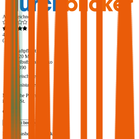
Ausgezeichnet
4,6
(
217
)
Haftpflicht
€ 20 Mio.
Selbstbehalt Kasko
€ 390
Freischaden
Assistance
Monatliche Prämie
inkl. mVSt.
€ 86,42
Teilkasko
berechnen
Nissan
Qashqai, Vollkasko