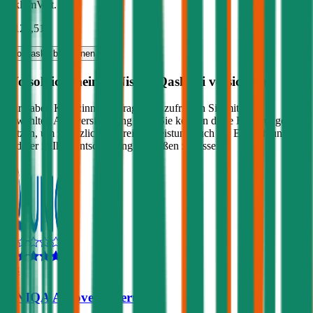
inkl. mVSt.
€ 120,51
Vollkasko
berechnen
Wo soll ich meinen
Nissan
Qashqai
versichern?
Wir haben Kund:innen befragt, wie zufrieden Sie mit ihrer
gewählten Autoversicherung sind. Sie können diese Erfahrungen
nutzen, um zusätzlich zu Preis & Leistung auch die Empfehlungen
anderer in Ihre Entscheidung einfließen zu lassen:
4,3
UNIQA Autoversicherung