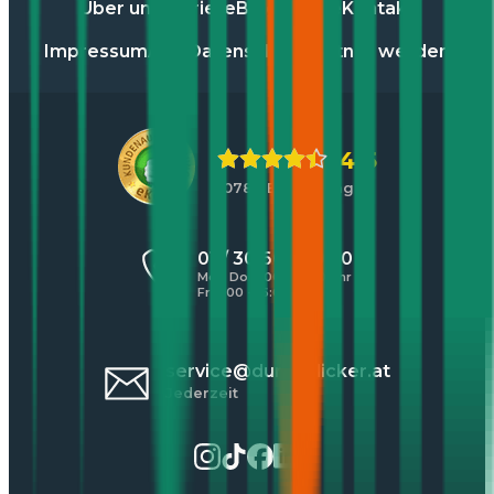
Über uns
Karriere
Blog
Presse
Kontakt
Impressum
AGB
Datenschutz
Partner werden
4,5
10784 Bewertungen
01 / 30 60 900 20
Mo - Do 8:00 - 17:00 Uhr
Fr 8:00 - 16:00 Uhr
service@durchblicker.at
Jederzeit