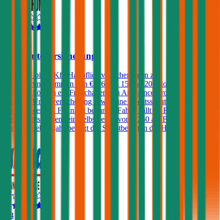
4,4
VAV Autoversicherung
Die VAV bietet Kfz-Haftpflichtversicherungen zu
Versicherungssummen von € 7,6, 10, 15 und 20 Mio. an. Gegen
Aufpreis können ein Freischaden, ein Assistance-Produkt, eine
Insassen-Unfallversicherung sowie eine Rechtsschutzversicherung
gewählt werden. Für nicht benannte Fahrer fällt im Falle eines
Haftpflichtschadens ein Selbstbehalt von € 250 an. Für Fahrer unter
dem 23. Lebensjahr beträgt der Selbstbehalt in der Haftpflicht 400€.
4,4