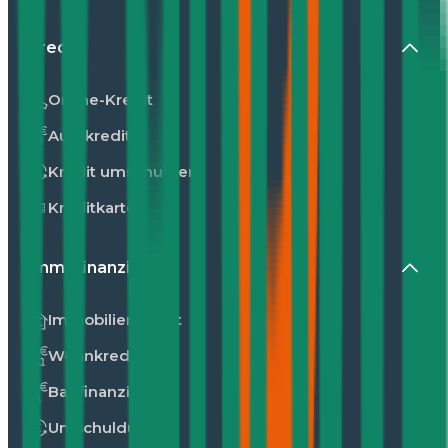
Kredit
Online-Kredit
Autokredit
Kredit umschulden
Kreditkarte
Immofinanzierung
Immobilienkredit
Wohnkredit
Baufinanzierung
Umschuldung