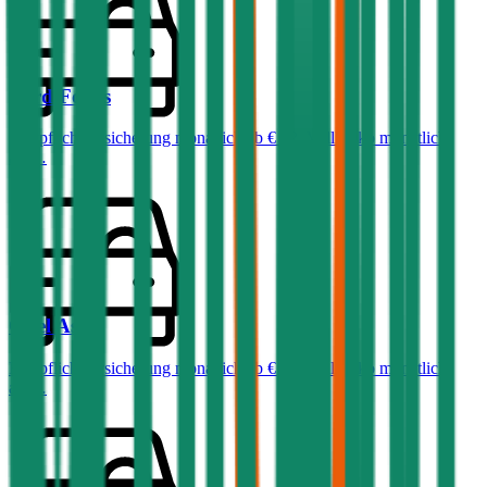
Ford
Focus
Haftpflichtversicherung monatlich ab
€ 32
,
Vollkasko monatlich
ab …
Opel
Astra
Haftpflichtversicherung monatlich ab
€ 36
,
Vollkasko monatlich
ab …