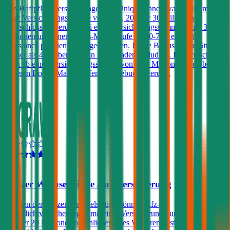
Kfz-Haftpflichtversicherungen der Uniqa können wahlweise mit
einer Versicherungssumme von € 10, 20 oder 30 Millionen
abgeschlossen werden. Bei einer Versicherungssumme von € 30
Millionen und einer Bonus-Malus Stufe von 0-7 ist eine Kfz-
Assistance prämienfrei eingeschlossen. Ist die Bonus-Malus Stufe
kleiner als 4 ist ebenfalls ein Freischaden inkludiert. Ein Freischaden
kann ab einer Versicherungssumme von € 20 Millionen auch bei
höheren Bonus-Malus Stufen dazugebucht werden.
4,5
Grazer Wechselseitige Autoversicherung
Kunden der Grazer Wechselseitige können Kfz-
Haftpflichtversicherungen mit einer Versicherungssumme von € 10,
15 oder 20 Millionen abschließen. Des Weiteren besteht die