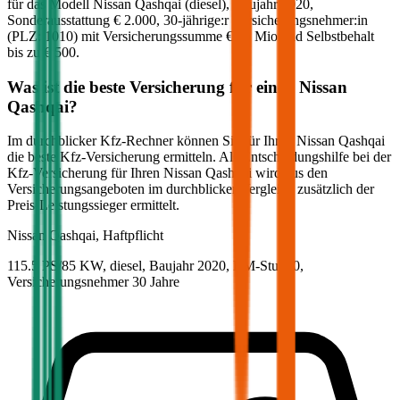
für das Modell
Nissan
Qashqai
(
diesel
)
, Baujahr
2020
,
Sonderausstattung
€ 2.000
,
30-jährige:r
Versicherungsnehmer:in
(PLZ:
1010
) mit Versicherungssumme
€ 20 Mio
und Selbstbehalt
bis zu
€ 500
.
Was ist die beste Versicherung für einen
Nissan
Qashqai
?
Im durchblicker Kfz-Rechner können Sie für Ihren
Nissan
Qashqai
die beste Kfz-Versicherung ermitteln. Als Entscheidungshilfe bei der
Kfz-Versicherung für Ihren
Nissan
Qashqai
wird aus den
Versicherungsangeboten im durchblicker Vergleich zusätzlich der
Preis-Leistungssieger ermittelt.
Nissan
Qashqai, Haftpflicht
115.5 PS/85 KW, diesel, Baujahr 2020,
BM-Stufe
0
,
Versicherungsnehmer 30 Jahre