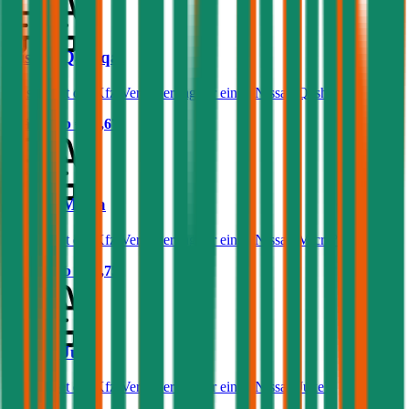
Nissan Qashqai
Was kostet die Kfz-Versicherung für einen Nissan Qashqai?
Prämie ab
€ 62,67
Nissan Micra
Was kostet die Kfz-Versicherung für einen Nissan Micra?
Prämie ab
€ 33,75
Nissan Juke
Was kostet die Kfz-Versicherung für einen Nissan Juke?