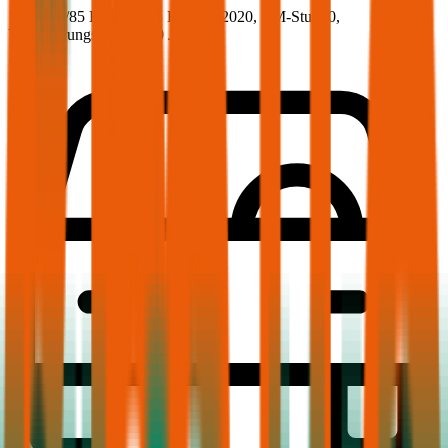
115.5 PS/85 KW, diesel, Baujahr 2020,
BM-Stufe
0
,
Versicherungsnehmer 30 Jahre