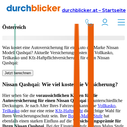
Versicherung
Autoversicherung
Nissan
durchblicker.at – Startseite
Kfz Versicherung für Ihren
Nissan Qashqai
in
Österreich
Was kostet eine Autoversicherung für ein Auto der Marke
Nissan
Modell
Qashqai
? Aktuelle Versicherungskosten für Vollkasko,
Teilkasko und Kfz-Haftpflichtversicherung für einen
Nissan
Qashqai
:
Jetzt berechnen
Nissan
Qashqai
: Wie viel kostet die Versicherung?
Hier sehen Sie die
voraussichtlichen Kosten für die
Autoversicherung für einen
Nissan
Qashqai
für unterschiedliche
Deckungen. Je nach Alter Ihres Fahrzeugs kann eine
Vollkasko
,
Teilkasko
oder nur eine reine
Kfz-Haftpflicht
die richtige Wahl für
Ihren Versicherungsschutz sein. Ihre
Bonus-Malus Stufe
hat
ebenfalls einen starken Einfluss auf die
Versicherungsprämie für
Ihren
Nissan Qashqai
. Bei der Einsteigerstufe (Bonus Malus Stufe