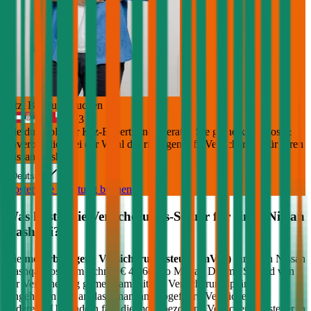
Jetzt Beratung buchen
+
3
Die durchblicker Kfz-Expert:innen beraten Sie gerne kostenlos &
unverbindlich bei der Wahl der richtigen Kfz-Versicherung für Ihren
Nissan Qashqai
.
Deutsch
Kostenlose Beratung buchen
Was kostet die Versicherungs-Steuer für einen
Nissan
Qashqai
?
Die
motorbezogene Versicherungssteuer (mVSt)
für einen
Nissan
Qashqai
kostet im Schnitt €
41,60
pro Monat. Die mVSt wird von
der Versicherung gemeinsam mit der Versicherungsprämie
eingehoben und an das Finanzamt abgeführt. Verglichen mit
anderen EU-Ländern fällt die motorbezogene Versicherungssteuer in