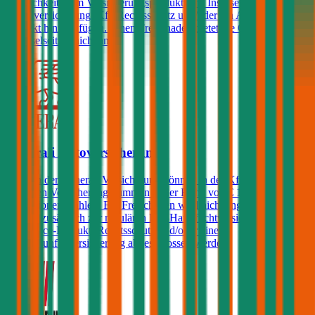
Möglichkeit, dem Versicherungsprodukt eine Insassen-
Unfallversicherung, Kfz-Rechtsschutz und/oder ein Assistance-
Produkt hinzuzufügen. Einen Freischaden bietet die Grazer
Wechselseitige nicht an.
Generali Autoversicherung
Kunden der Generali Versicherung können in der Kfz-Haftpflicht
zwischen Versicherungssummen in der Höhe von € 10, 15, 20 und
25 Millionen wählen. Ein Freischaden wird nicht angeboten, jedoch
können zusätzlich zur regulären Kfz-Haftpflichtversicherung ein
Assistance-Produkt, Rechtsschutz und/oder eine
Insassenunfallversicherung abgeschlossen werden.