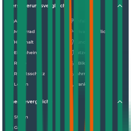
Versicherungsvergleiche
Auto
Unfall
Motorrad
Privathaftpflicht
Haushalt
Hunde
Eigenheim
Katzen
Reise
E-Bike
Rechtsschutz
Fahrrad
Leben
Kranken
Energievergleiche
Strom
Gas