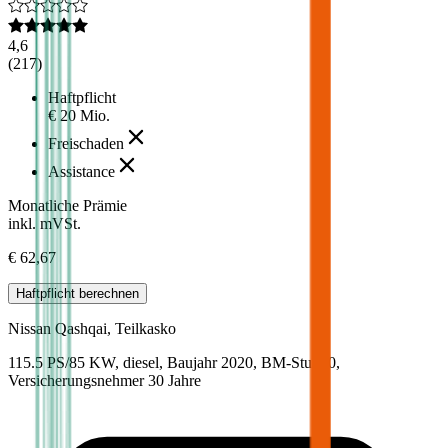
4,6
(
217
)
Haftpflicht
€ 20 Mio.
Freischaden
Assistance
Monatliche Prämie
inkl. mVSt.
€ 62,67
Haftpflicht
berechnen
Nissan
Qashqai, Teilkasko
115.5 PS/85 KW, diesel, Baujahr 2020,
BM-Stufe
0
,
Versicherungsnehmer 30 Jahre