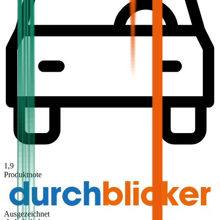
1,9
Produktnote
Ausgezeichnet