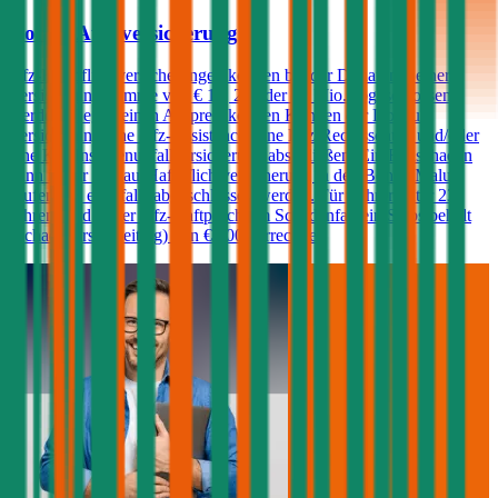
Donau Autoversicherung
Kfz-Haftpflichtversicherungen können bei der Donau mit einer
Versicherungssumme von € 10, 20 oder 30 Mio. abgeschlossen
werden. Gegen einen Aufpreis können Kunden der Donau
Versicherung eine Kfz-Assistance, eine Kfz-Rechtsschutz und/oder
eine Kfz-Insassenunfallversicherung abschließen. Ein Freischaden
kann in der Donau-Haftpflichtversicherung in den Bonus-Malus-
Stufen 0-3 ebenfalls abgeschlossen werden. Für Fahrer unter 23
Jahren wird in der Kfz-Haftpflicht im Schadenfall ein Selbstbehalt
(Schadenersatzbeitrag) von € 400 verrechnet.