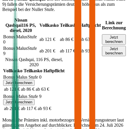
9) fallen die Versicherungsprämien deutlich höher aus als zum
Beispiel bei der Nuller Stufe.
Nissan
Link zur
Qashqai
116
PS,
Vollkasko
Teilkasko
Haftpflicht
Berechnung
diesel
,
2020
Bonus Malus
Stufe
Jetzt
ab 121 €
ab 86 €
ab 63 €
0
berechnen
Bonus Malus
Stufe
Jetzt
ab 201 €
ab 117 €
ab 93 €
9
berechnen
Nissan
Qashqai
,
116
PS,
diesel
,
2020
Vollkasko
Teilkasko
Haftpflicht
Bonus Malus Stufe
0
Jetzt berechnen
ab 121 €
ab 86 €
ab 63 €
Bonus Malus Stufe
9
Jetzt berechnen
ab 201 €
ab 117 €
ab 93 €
Monatliche Prämien inkl. motorbezogener Versicherungssteuer laut
günstigstem Angebot auf durchblicker. Berechnet am
24. Juli 2026