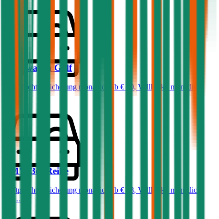
Volkswagen
Golf
Haftpflichtversicherung monatlich ab
€ 50
,
Vollkasko monatlich
ab …
BMW
3er-Reihe
Haftpflichtversicherung monatlich ab
€ 68
,
Vollkasko monatlich
ab …