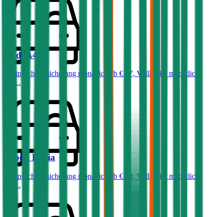
Audi
A4
Haftpflichtversicherung monatlich ab
€ 87
,
Vollkasko monatlich
ab …
Skoda
Fabia
Haftpflichtversicherung monatlich ab
€ 34
,
Vollkasko monatlich
ab …