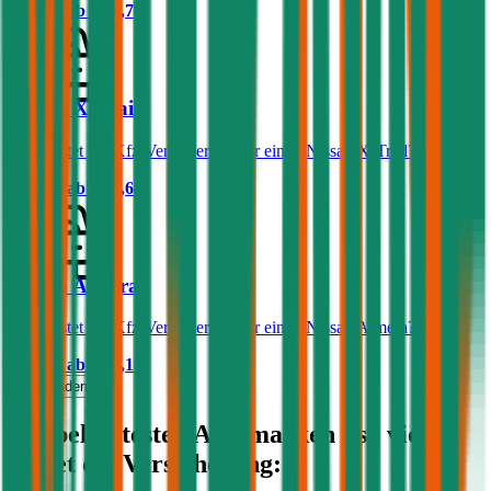
Prämie ab
€ 32,78
Nissan X-Trail
Was kostet die Kfz-Versicherung für einen Nissan X-Trail?
Prämie ab
€ 83,65
Nissan Almera
Was kostet die Kfz-Versicherung für einen Nissan Almera?
Prämie ab
€ 43,17
Mehr laden
Die beliebtesten Automarken - so viel
kostet die Versicherung: