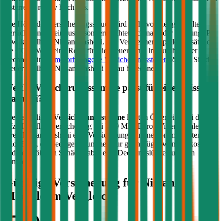
Österreich relativ hoch aus.
Die Höhe der Versicherungssteuer wird nicht von der gewählten
Versicherung beeinflusst, sondern richtet sich nach der Leistung (PS
bzw. kW) Ihres
Nissan
Qashqai
. Bei Verbrennern spielen zusätzlich
die CO2-Werte eine Rolle für die Steuerhöhe. Im durchblicker
Rechner für die
motorbezogene Versicherungssteuer
können Sie die
Steuer für Ihren
Nissan
Qashqai
genau berechnen.
Welche Versicherungssumme passt für einen
Nissan
Qashqai
?
Die gesetzliche
Versicherungssumme
liegt in Österreich bei der
Kfz-Haftpflichtversicherung bei 7,79 Mio. Euro. Wir empfehlen für
Ihren
Nissan
Qashqai
eine Versicherungssumme von mindestens 20
Mio. Euro, da niedrigere Summen nur geringfügig weniger kosten
und bei größeren Schäden aber eine Deckungslücke auftreten
könnte.
Günstige Versicherung für
Nissan
Modelle im Vergleich: