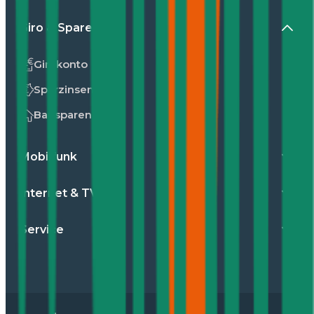
Giro & Sparen
Girokonto
Sparzinsen
Bausparen
Mobilfunk
Internet & TV
Service