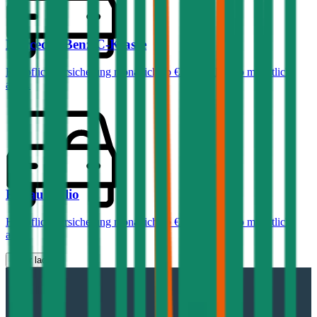
Mercedes-Benz
C-Klasse
Haftpflichtversicherung monatlich ab
€ 99
,
Vollkasko monatlich
ab …
Renault
Clio
Haftpflichtversicherung monatlich ab
€ 30
,
Vollkasko monatlich
ab …
Mehr laden