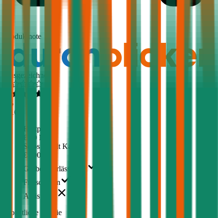
1,5
Produktnote
Ausgezeichnet
4,5
(
510
)
Haftpflicht
€ 20 Mio.
Selbstbehalt Kasko
€ 500
Grobe Fahrlässigkeit
Freischaden
Assistance
Monatliche Prämie