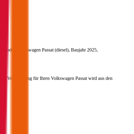
s Modell
Volkswagen
Passat
(
diesel
)
, Baujahr
2025
,
00
.
 Kfz-Versicherung für Ihren
Volkswagen
Passat
wird aus den