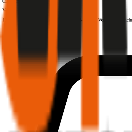
Volkswagen
Passat, Teilkasko
122 PS/90 KW, diesel, Baujahr 2025,
BM-Stufe
0
, Versicherungsneh