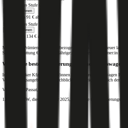
Bonus Malus Stufe
0
Jetzt berechnen
ab 163 €
ab 91 €
ab 68 €
Bonus Malus Stufe
9
Jetzt berechnen
ab 218 €
ab 134 €
ab 98 €
Monatliche Prämien inkl. motorbezogener Versicherungssteuer laut g
Sonderausstattung
€ 2.000
,
30-jährige:r
Versicherungsnehmer:in (PLZ
Was ist die beste Versicherung für einen
Volkswagen
P
Im durchblicker Kfz-Rechner können Sie für Ihren
Volkswagen
Passa
Versicherungsangeboten im durchblicker Vergleich zusätzlich der Preis
Volkswagen
Passat, Haftpflicht
122 PS/90 KW, diesel, Baujahr 2025,
BM-Stufe
0
, Versicherungsneh