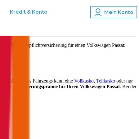
s
Kredit & Konto
Mein Konto
o und Kfz-Haftpflichtversicherung für einen
Volkswagen
Passat
:
 nach Alter Ihres Fahrzeugs kann eine
Vollkasko
,
Teilkasko
oder nur
auf die
Versicherungsprämie für Ihren
Volkswagen Passat
. Bei der