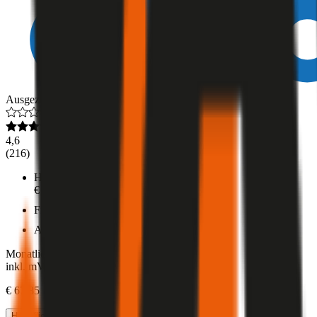
Ausgezeichnet
4,6
(
216
)
Haftpflicht
€ 20 Mio.
Freischaden
Assistance
Monatliche Prämie
inkl. mVSt.
€ 67,85
Haftpflicht
berechnen