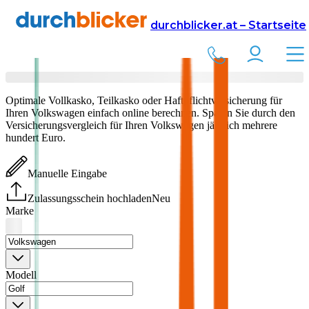
Versicherung
Autoversicherung
durchblicker.at – Startseite
Volkswagen
Versicherung vergleichen & abschließen
Optimale Vollkasko, Teilkasko oder Haftpflichtversicherung für
Ihren
Volkswagen
einfach online berechnen. Sparen Sie durch den
Versicherungsvergleich für Ihren
Volkswagen
jährlich mehrere
hundert Euro.
Manuelle Eingabe
Zulassungsschein hochladen
Neu
Marke
Modell