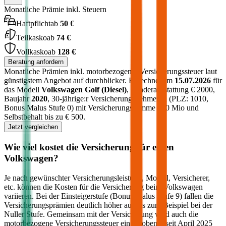
Monatliche Prämie inkl. Steuern
Haftpflicht
ab
50 €
Teilkasko
ab
74 €
Vollkasko
ab
128 €
Beratung anfordern
Monatliche Prämien inkl. motorbezogener Versicherungssteuer laut
günstigstem Angebot auf durchblicker.
Berechnet am
15.07.2026
für
das Modell
Volkswagen
Golf
(
Diesel
)
, Sonderausstattung €
2000
,
Baujahr
2020
, 30-jährige:r Versicherungsnehmer:in (PLZ:
1010
,
Bonus Malus Stufe
0
) mit Versicherungssumme €
20 Mio
und
Selbstbehalt bis zu €
500
.
Jetzt vergleichen
Wie viel kostet die Versicherung für einen
Volkswagen
?
Je nach gewünschter Versicherungsleistung, Modell, Versicherer,
etc. können die Kosten für die Versicherung beim
Volkswagen
variieren. Bei der Einsteigerstufe (Bonus Malus Stufe 9) fallen die
Versicherungsprämien deutlich höher aus als zum Beispiel bei der
Nuller Stufe. Gemeinsam mit der Versicherung wird auch die
motorbezogene Versicherungssteuer eingehoben – seit April 2025