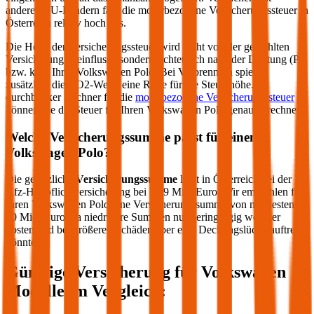
anderen EU-Ländern fällt die motorbezogene Versicherungssteuer in
Österreich relativ hoch aus.
Die Höhe der Versicherungssteuer wird nicht von der gewählten
Versicherung beeinflusst, sondern richtet sich nach der Leistung (PS
bzw. kW) Ihres
Volkswagen
Polo
. Bei Verbrennern spielen
zusätzlich die CO2-Werte eine Rolle für die Steuerhöhe. Im
durchblicker Rechner für die
motorbezogene Versicherungssteuer
können Sie die Steuer für Ihren
Volkswagen
Polo
genau berechnen.
Welche Versicherungssumme passt für einen
Volkswagen
Polo
?
Die gesetzliche
Versicherungssumme
liegt in Österreich bei der
Kfz-Haftpflichtversicherung bei 7,79 Mio. Euro. Wir empfehlen für
Ihren
Volkswagen
Polo
eine Versicherungssumme von mindestens
20 Mio. Euro, da niedrigere Summen nur geringfügig weniger
kosten und bei größeren Schäden aber eine Deckungslücke auftreten
könnte.
Günstige Versicherung für
Volkswagen
Modelle im Vergleich: