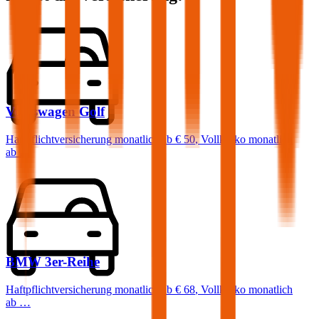
Volkswagen
Golf
Haftpflichtversicherung monatlich ab
€ 50
,
Vollkasko monatlich
ab …
BMW
3er-Reihe
Haftpflichtversicherung monatlich ab
€ 68
,
Vollkasko monatlich
ab …