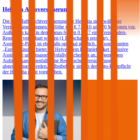
Helvetia Autoversicherung
Die Kfz-Haftpflichtversicherung der Helvetia sieht wählbare
Versicherungssummen in Höhe von € 7,6, 10 und 20 Millionen vor.
Außerdem kann in den Bonus-Stufen 0 bis 7 eine Freischaden-
Regelung vereinbart werden (1 Freischaden pro Jahr). Ein
Assistance-Paket ist ebenfalls optional möglich. Im sogenannten
„Europabündel“ bietet die Helvetia ein Komplettpaket inklusive
Assistance und Insassen-Unfallversicherung an. Gegen einen
Aufpreis kann ebenfalls eine Rechtsschutzversicherung
abgeschlossen werden. Selbstbehalte sind in der Auto-Haftpflicht
der Helvetia nicht vorgesehen.