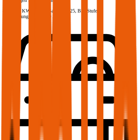
Volkswagen
Polo, Vollkasko
80 PS/59 KW, benzin, Baujahr 2025,
BM-Stufe
0
,
Versicherungsnehmer 30 Jahre