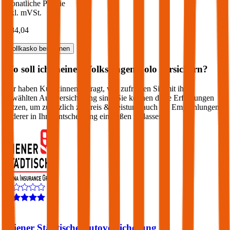
Monatliche Prämie
inkl. mVSt.
€ 84,04
Vollkasko
berechnen
Wo soll ich meinen
Volkswagen
Polo
versichern?
Wir haben Kund:innen befragt, wie zufrieden Sie mit ihrer
gewählten Autoversicherung sind. Sie können diese Erfahrungen
nutzen, um zusätzlich zu Preis & Leistung auch die Empfehlungen
anderer in Ihre Entscheidung einfließen zu lassen:
3,9
Wiener Städtische Autoversicherung