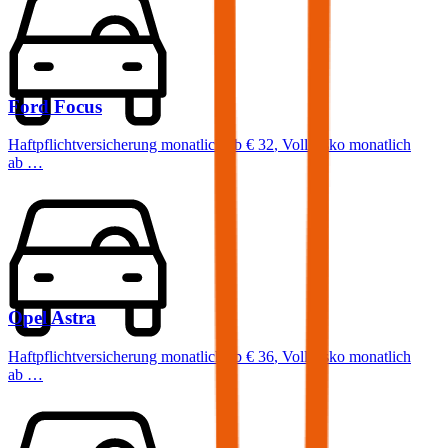
Ford
Focus
Haftpflichtversicherung monatlich ab
€ 32
,
Vollkasko monatlich
ab …
Opel
Astra
Haftpflichtversicherung monatlich ab
€ 36
,
Vollkasko monatlich
ab …