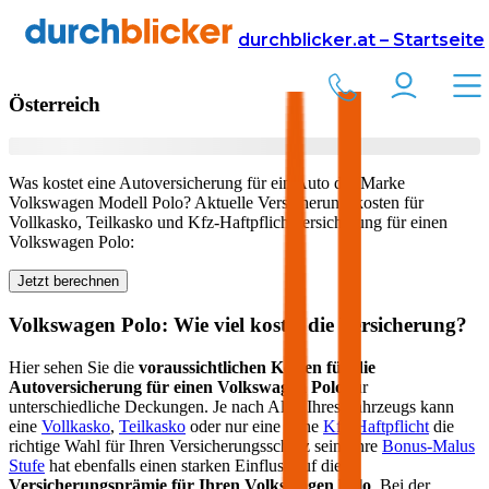
Versicherung
Autoversicherung
Volkswagen
durchblicker.at – Startseite
Kfz Versicherung für Ihren
Volkswagen Polo
in
Österreich
Was kostet eine Autoversicherung für ein Auto der Marke
Volkswagen
Modell
Polo
? Aktuelle Versicherungskosten für
Vollkasko, Teilkasko und Kfz-Haftpflichtversicherung für einen
Volkswagen
Polo
:
Jetzt berechnen
Volkswagen
Polo
: Wie viel kostet die Versicherung?
Hier sehen Sie die
voraussichtlichen Kosten für die
Autoversicherung für einen
Volkswagen
Polo
für
unterschiedliche Deckungen. Je nach Alter Ihres Fahrzeugs kann
eine
Vollkasko
,
Teilkasko
oder nur eine reine
Kfz-Haftpflicht
die
richtige Wahl für Ihren Versicherungsschutz sein. Ihre
Bonus-Malus
Stufe
hat ebenfalls einen starken Einfluss auf die
Versicherungsprämie für Ihren
Volkswagen Polo
. Bei der