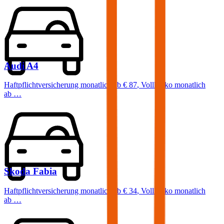
Audi
A4
Haftpflichtversicherung monatlich ab
€ 87
,
Vollkasko monatlich
ab …
Skoda
Fabia
Haftpflichtversicherung monatlich ab
€ 34
,
Vollkasko monatlich
ab …