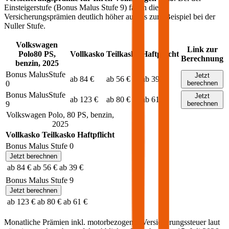
Einsteigerstufe (Bonus Malus Stufe 9) fallen die
Versicherungsprämien deutlich höher aus als zum Beispiel bei der
Nuller Stufe.
Volkswagen
Link zur
Polo
80
PS,
Vollkasko
Teilkasko
Haftpflicht
Berechnung
benzin
,
2025
Bonus Malus
Stufe
Jetzt
ab 84 €
ab 56 €
ab 39 €
0
berechnen
Bonus Malus
Stufe
Jetzt
ab 123 €
ab 80 €
ab 61 €
9
berechnen
Volkswagen
Polo
,
80
PS,
benzin
,
2025
Vollkasko
Teilkasko
Haftpflicht
Bonus Malus Stufe
0
Jetzt berechnen
ab 84 €
ab 56 €
ab 39 €
Bonus Malus Stufe
9
Jetzt berechnen
ab 123 €
ab 80 €
ab 61 €
Monatliche Prämien inkl. motorbezogener Versicherungssteuer laut