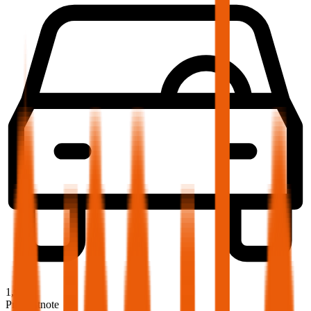
1,9
Produktnote