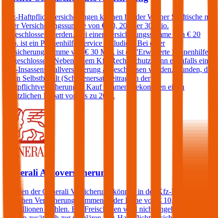
Kfz-Haftpflichtversicherungen können bei der Wiener Städtische mit
einer Versicherungssumme von € 10, 20 oder 30 Mio.
abgeschlossen werden. Bei einer Versicherungssumme von € 20
Mio. ist ein Pannenhilfe-Service inkludiert. Bei einer
Versicherungssumme von € 30 Mio. ist die 'Erweiterte Pannenhilfe'
eingeschlossen. Neben einem Kfz-Rechtsschutz kann ebenfalls eine
Kfz-Insassenunfallversicherung abgeschlossen werden. Kunden, die
einen Selbstbehalt (Schadenersatzbeitrag) in der
Haftpflichtversicherung in Kauf nehmen, bekommen einen
zusätzlichen Rabatt von bis zu 20%.
Generali Autoversicherung
Kunden der Generali Versicherung können in der Kfz-Haftpflicht
zwischen Versicherungssummen in der Höhe von € 10, 15, 20 und
25 Millionen wählen. Ein Freischaden wird nicht angeboten, jedoch
können zusätzlich zur regulären Kfz-Haftpflichtversicherung ein