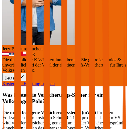
Jetzt Beratung buchen
+
3
Die durchblicker Kfz-Expert:innen beraten Sie gerne kostenlos &
unverbindlich bei der Wahl der richtigen Kfz-Versicherung für Ihren
Volkswagen Polo
.
Deutsch
Kostenlose Beratung buchen
Was kostet die Versicherungs-Steuer für einen
Volkswagen
Polo
?
Die
motorbezogene Versicherungssteuer (mVSt)
für einen
Volkswagen
Polo
kostet im Schnitt €
21,60
pro Monat. Die mVSt
wird von der Versicherung gemeinsam mit der Versicherungsprämie
eingehoben und an das Finanzamt abgeführt. Verglichen mit