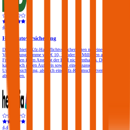
4,3
HDI Autoversicherung
Die HDI bietet Kfz-Haftpflichtversicherungen mit einer
Versicherungssumme von € 10, 15 oder 20 Millionen an. Ein
Freischaden ist im Angebot der HDI nicht enthalten. Der Kunde
kann jedoch gegen Aufpreis sowohl eine Insassen-
Unfallversicherung, als auch eine Kfz-Rechtsschutzversicherung
abschließen.
4,4