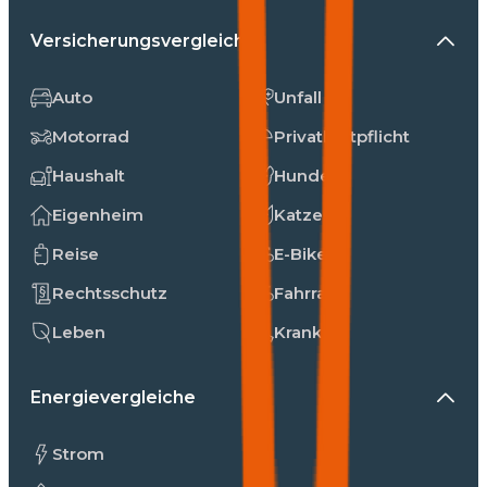
Versicherungsvergleiche
Auto
Unfall
Motorrad
Privathaftpflicht
Haushalt
Hunde
Eigenheim
Katzen
Reise
E-Bike
Rechtsschutz
Fahrrad
Leben
Kranken
Energievergleiche
Strom