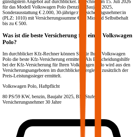
günstigstem Angebot auf durchblicker. Berechnet am
15. Juli 2026
für das Modell
Volkswagen
Polo
(
benzin
)
, Baujahr
2025
,
Sonderausstattung
€ 2.000
,
30-jährige:r
Versicherungsnehmer:in
(PLZ:
1010
) mit Versicherungssumme
€ 20 Mio
und Selbstbehalt
bis zu
€ 500
.
Was ist die beste Versicherung für einen
Volkswagen
Polo
?
Im durchblicker Kfz-Rechner können Sie für Ihren
Volkswagen
Polo
die beste Kfz-Versicherung ermitteln. Als Entscheidungshilfe
bei der Kfz-Versicherung für Ihren
Volkswagen
Polo
wird aus den
Versicherungsangeboten im durchblicker Vergleich zusätzlich der
Preis-Leistungssieger ermittelt.
Volkswagen
Polo, Haftpflicht
80 PS/59 KW, benzin, Baujahr 2025,
BM-Stufe
0
,
Versicherungsnehmer 30 Jahre