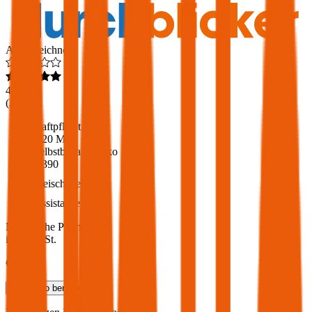
Ausgezeichnet
4,6
(
216
)
Haftpflicht
€ 20 Mio.
Selbstbehalt Kasko
€ 390
Freischaden
Assistance
Monatliche Prämie
inkl. mVSt.
€ 55,85
Teilkasko
berechnen