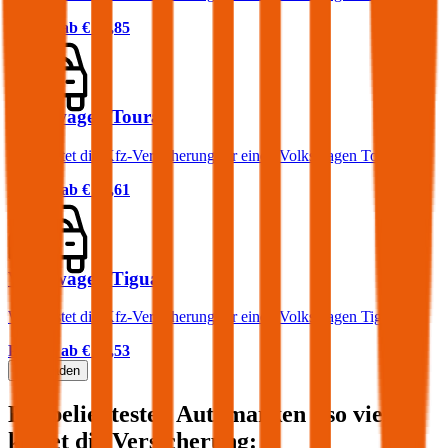
Prämie ab
€ 67,85
Volkswagen Touran
Was kostet die Kfz-Versicherung für einen Volkswagen Touran?
Prämie ab
€ 73,61
Volkswagen Tiguan
Was kostet die Kfz-Versicherung für einen Volkswagen Tiguan?
Prämie ab
€ 75,53
Mehr laden
Die beliebtesten Automarken - so viel
kostet die Versicherung: