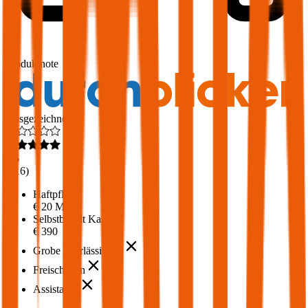
1,7
Produktnote
Ausgezeichnet
4,6
(
216
)
Haftpflicht
€ 20 Mio.
Selbstbehalt Kasko
€ 390
Grobe Fahrlässigkeit
Freischaden
Assistance