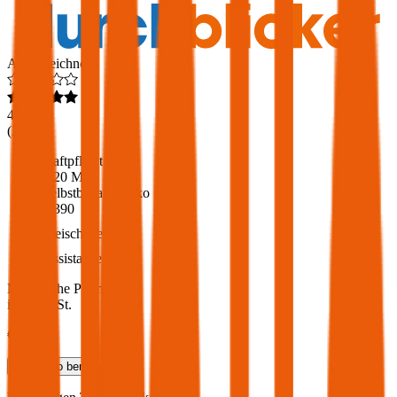
Ausgezeichnet
4,6
(
216
)
Haftpflicht
€ 20 Mio.
Selbstbehalt Kasko
€ 390
Freischaden
Assistance
Monatliche Prämie
inkl. mVSt.
€ 73,13
Teilkasko
berechnen