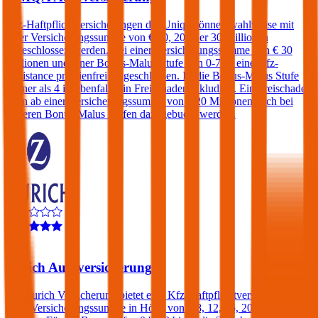
Kfz-Haftpflichtversicherungen der Uniqa können wahlweise mit
einer Versicherungssumme von € 10, 20 oder 30 Millionen
abgeschlossen werden. Bei einer Versicherungssumme von € 30
Millionen und einer Bonus-Malus Stufe von 0-7 ist eine Kfz-
Assistance prämienfrei eingeschlossen. Ist die Bonus-Malus Stufe
kleiner als 4 ist ebenfalls ein Freischaden inkludiert. Ein Freischaden
kann ab einer Versicherungssumme von € 20 Millionen auch bei
höheren Bonus-Malus Stufen dazugebucht werden.
4,2
Zurich Autoversicherung
Die Zurich Versicherung bietet eine Kfz-Haftpflichtversicherung mit
einer Versicherungssumme in Höhe von € 8, 12, 15, 20 oder 25