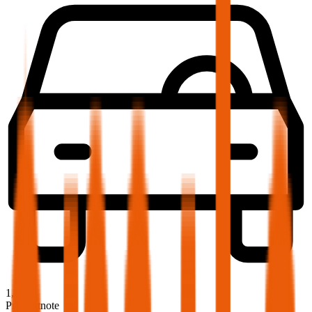
1,9
Produktnote