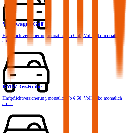
Volkswagen
Golf
Haftpflichtversicherung monatlich ab
€ 50
,
Vollkasko monatlich
ab …
BMW
3er-Reihe
Haftpflichtversicherung monatlich ab
€ 68
,
Vollkasko monatlich
ab …