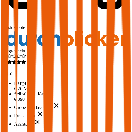
1,7
Produktnote
Ausgezeichnet
4,6
(
216
)
Haftpflicht
€ 20 Mio.
Selbstbehalt Kasko
€ 390
Grobe Fahrlässigkeit
Freischaden
Assistance