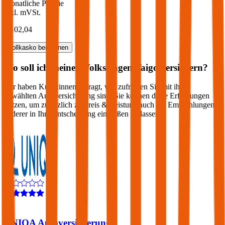
Monatliche Prämie
inkl. mVSt.
€ 102,04
Vollkasko
berechnen
Wo soll ich meinen
Volkswagen
Taigo
versichern?
Wir haben Kund:innen befragt, wie zufrieden Sie mit ihrer
gewählten Autoversicherung sind. Sie können diese Erfahrungen
nutzen, um zusätzlich zu Preis & Leistung auch die Empfehlungen
anderer in Ihre Entscheidung einfließen zu lassen:
4,3
UNIQA Autoversicherung