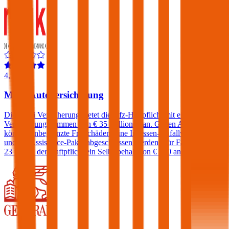
4,5
Muki Autoversicherung
Die Muki Versicherung bietet die Kfz-Haftpflicht mit einer
Versicherungssummen von € 35 Millionen an. Gegen Aufpreis
können unbegrenzte Freischäden, eine Insassen-Unfallversicherung
und ein Assistance-Paket abgeschlossen werden. Für Fahrer unter
23 fällt in der Haftpflicht ein Selbstbehalt von € 500 an.