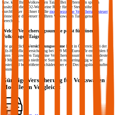
bzw. kW) Ihres
Volkswagen
Taigo
. Bei Verbrennern spielen
zusätzlich die CO2-Werte eine Rolle für die Steuerhöhe. Im
durchblicker Rechner für die
motorbezogene Versicherungssteuer
können Sie die Steuer für Ihren
Volkswagen
Taigo
genau
berechnen.
Welche Versicherungssumme passt für einen
Volkswagen
Taigo
?
Die gesetzliche
Versicherungssumme
liegt in Österreich bei der
Kfz-Haftpflichtversicherung bei 7,79 Mio. Euro. Wir empfehlen für
Ihren
Volkswagen
Taigo
eine Versicherungssumme von mindestens
20 Mio. Euro, da niedrigere Summen nur geringfügig weniger
kosten und bei größeren Schäden aber eine Deckungslücke auftreten
könnte.
Günstige Versicherung für
Volkswagen
Modelle im Vergleich: