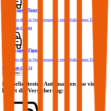
Volkswagen Touran
Was kostet die Kfz-Versicherung für einen Volkswagen Touran?
Prämie ab
€ 73,61
Volkswagen Tiguan
Was kostet die Kfz-Versicherung für einen Volkswagen Tiguan?
Prämie ab
€ 75,53
Mehr laden
Die beliebtesten Automarken - so viel
kostet die Versicherung: