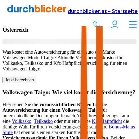
Versicherung
Autoversicherung
Volkswagen
durchblicker.at – Startseite
Kfz Versicherung für Ihren
Volkswagen Taigo
in
Österreich
Was kostet eine Autoversicherung für ein Auto der Marke
Volkswagen
Modell
Taigo
? Aktuelle Versicherungskosten für
Vollkasko, Teilkasko und Kfz-Haftpflichtversicherung für einen
Volkswagen
Taigo
:
Jetzt berechnen
Volkswagen
Taigo
: Wie viel kostet die Versicherung?
Hier sehen Sie die
voraussichtlichen Kosten für die
Autoversicherung für einen
Volkswagen
Taigo
für
unterschiedliche Deckungen. Je nach Alter Ihres Fahrzeugs kann
eine
Vollkasko
,
Teilkasko
oder nur eine reine
Kfz-Haftpflicht
die
richtige Wahl für Ihren Versicherungsschutz sein. Ihre
Bonus-Malus
Stufe
hat ebenfalls einen starken Einfluss auf die
Versicherungsprämie für Ihren
Volkswagen Taigo
. Bei der