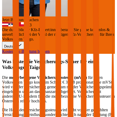
Jetzt Beratung buchen
+
3
Die durchblicker Kfz-Expert:innen beraten Sie gerne kostenlos &
unverbindlich bei der Wahl der richtigen Kfz-Versicherung für Ihren
Volkswagen Taigo
.
Deutsch
Kostenlose Beratung buchen
Was kostet die Versicherungs-Steuer für einen
Volkswagen
Taigo
?
Die
motorbezogene Versicherungssteuer (mVSt)
für einen
Volkswagen
Taigo
kostet im Schnitt €
35,28
pro Monat. Die mVSt
wird von der Versicherung gemeinsam mit der Versicherungsprämie
eingehoben und an das Finanzamt abgeführt. Verglichen mit
anderen EU-Ländern fällt die motorbezogene Versicherungssteuer in
Österreich relativ hoch aus.
Die Höhe der Versicherungssteuer wird nicht von der gewählten
Versicherung beeinflusst, sondern richtet sich nach der Leistung (PS