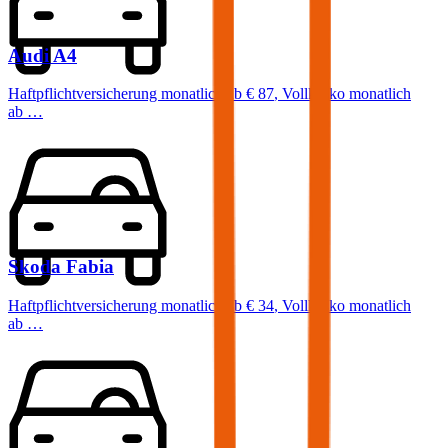
Audi
A4
Haftpflichtversicherung monatlich ab
€ 87
,
Vollkasko monatlich
ab …
Skoda
Fabia
Haftpflichtversicherung monatlich ab
€ 34
,
Vollkasko monatlich
ab …