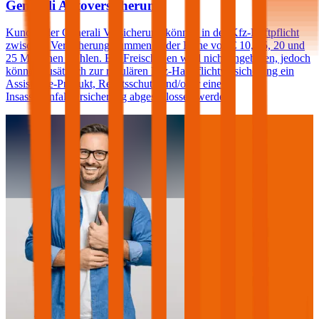
Generali Autoversicherung
Kunden der Generali Versicherung können in der Kfz-Haftpflicht
zwischen Versicherungssummen in der Höhe von € 10, 15, 20 und
25 Millionen wählen. Ein Freischaden wird nicht angeboten, jedoch
können zusätzlich zur regulären Kfz-Haftpflichtversicherung ein
Assistance-Produkt, Rechtsschutz und/oder eine
Insassenunfallversicherung abgeschlossen werden.