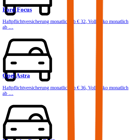
Ford
Focus
Haftpflichtversicherung monatlich ab
€ 32
,
Vollkasko monatlich
ab …
Opel
Astra
Haftpflichtversicherung monatlich ab
€ 36
,
Vollkasko monatlich
ab …