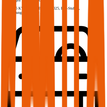
Volkswagen
Taigo, Vollkasko
115 PS/85 KW, benzin, Baujahr 2025,
BM-Stufe
0
,
Versicherungsnehmer 30 Jahre