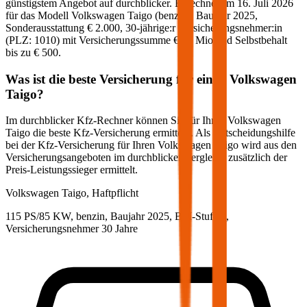
günstigstem Angebot auf durchblicker. Berechnet am
16. Juli 2026
für das Modell
Volkswagen
Taigo
(
benzin
)
, Baujahr
2025
,
Sonderausstattung
€ 2.000
,
30-jährige:r
Versicherungsnehmer:in
(PLZ:
1010
) mit Versicherungssumme
€ 20 Mio
und Selbstbehalt
bis zu
€ 500
.
Was ist die beste Versicherung für einen
Volkswagen
Taigo
?
Im durchblicker Kfz-Rechner können Sie für Ihren
Volkswagen
Taigo
die beste Kfz-Versicherung ermitteln. Als Entscheidungshilfe
bei der Kfz-Versicherung für Ihren
Volkswagen
Taigo
wird aus den
Versicherungsangeboten im durchblicker Vergleich zusätzlich der
Preis-Leistungssieger ermittelt.
Volkswagen
Taigo, Haftpflicht
115 PS/85 KW, benzin, Baujahr 2025,
BM-Stufe
0
,
Versicherungsnehmer 30 Jahre