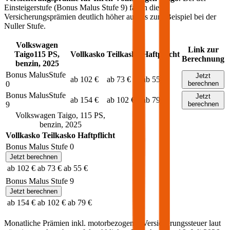
Einsteigerstufe (Bonus Malus Stufe 9) fallen die
Versicherungsprämien deutlich höher aus als zum Beispiel bei der
Nuller Stufe.
Volkswagen
Link zur
Taigo
115
PS,
Vollkasko
Teilkasko
Haftpflicht
Berechnung
benzin
,
2025
Bonus Malus
Stufe
Jetzt
ab 102 €
ab 73 €
ab 55 €
0
berechnen
Bonus Malus
Stufe
Jetzt
ab 154 €
ab 102 €
ab 79 €
9
berechnen
Volkswagen
Taigo
,
115
PS,
benzin
,
2025
Vollkasko
Teilkasko
Haftpflicht
Bonus Malus Stufe
0
Jetzt berechnen
ab 102 €
ab 73 €
ab 55 €
Bonus Malus Stufe
9
Jetzt berechnen
ab 154 €
ab 102 €
ab 79 €
Monatliche Prämien inkl. motorbezogener Versicherungssteuer laut