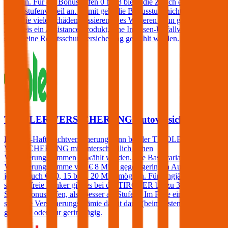
Mio. an. Für die Bonusstufen 0 bis 3 bietet die Zurich einen
Bonusstufenvorteil an. Damit geht die Bonusstufe nicht verloren,
egal wie viele Schäden passieren. Des Weiteren kann gegen einen
Aufpreis ein Assistance-Produkt, eine Insassen-Unfallversicherung
sowie eine Rechtsschutzversicherung gewählt werden.
TIROLER VERSICHERUNG Autoversicherung
Die Kfz-Haftpflichtversicherung kann bei der TIROLER
VERSICHERUNG mit unterschiedlich hohen
Versicherungssummen gewählt werden. Die Basisvariante hat eine
Versicherungssumme von € 8 Mio., gegen geringen Aufpreis sind
jedoch auch € 10, 15 bzw. 20 Mio. möglich. Für langjährig
schadenfreie Lenker gibt es bei der TIROLER bis zu 3
Sonderbonusstufen, also besser als Stufe 0. Im Falle eines Schadens
steigt die Versicherungsprämie damit dann (beim ersten Schaden)
gar nicht oder nur geringfügig.