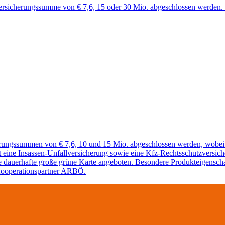
Versicherungssumme von € 7,6, 15 oder 30 Mio. abgeschlossen werden. 
erungssummen von € 7,6, 10 und 15 Mio. abgeschlossen werden, wobei
rot eine Insassen-Unfallversicherung sowie eine Kfz-Rechtsschutzvers
ne dauerhafte große grüne Karte angeboten. Besondere Produkteigenscha
 Kooperationspartner ARBÖ.