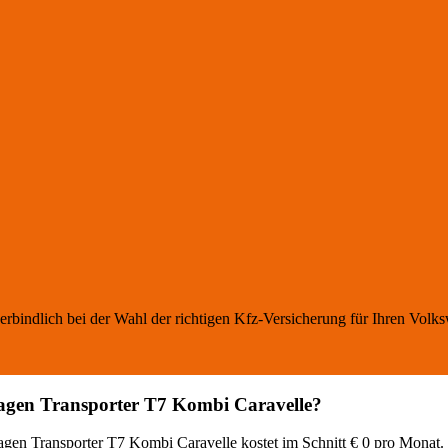
erbindlich bei der Wahl der richtigen Kfz-Versicherung für Ihren
Volks
agen
Transporter T7 Kombi Caravelle
?
agen
Transporter T7 Kombi Caravelle
kostet im Schnitt €
0
pro Monat. 