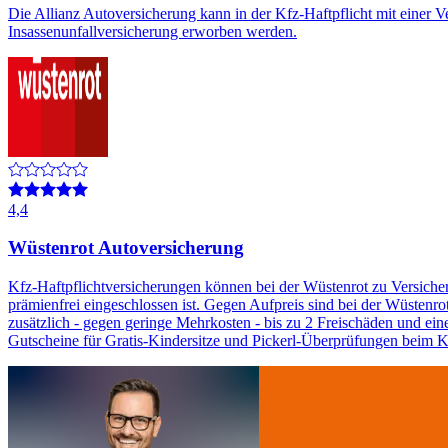
Die Allianz Autoversicherung kann in der Kfz-Haftpflicht mit einer 
Insassenunfallversicherung erworben werden.
4,4
Wüstenrot Autoversicherung
Kfz-Haftpflichtversicherungen können bei der Wüstenrot zu Versich
prämienfrei eingeschlossen ist. Gegen Aufpreis sind bei der Wüsten
zusätzlich - gegen geringe Mehrkosten - bis zu 2 Freischäden und ei
Gutscheine für Gratis-Kindersitze und Pickerl-Überprüfungen beim