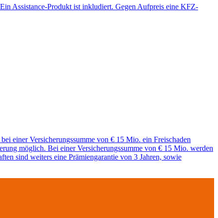
Ein Assistance-Produkt ist inkludiert. Gegen Aufpreis eine KFZ-
 bei einer Versicherungssumme von € 15 Mio. ein Freischaden
icherung möglich. Bei einer Versicherungssumme von € 15 Mio. werden
ften sind weiters eine Prämiengarantie von 3 Jahren, sowie