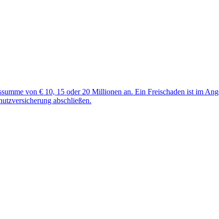
gssumme von € 10, 15 oder 20 Millionen an. Ein Freischaden ist im An
hutzversicherung abschließen.