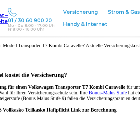
Versicherung
Strom & Ga
at –
01 / 30 60 900 20
eite
T7 Kombi Caravelle
in Österreich
Handy & Internet
Mo - Do 8:00 - 17:00 Uhr
Fr 8:00 - 16:00 Uhr
n
Modell
Transporter T7 Kombi Caravelle
? Aktuelle Versicherungskost
el kostet die Versicherung?
ung für einen
Volkswagen
Transporter T7 Kombi Caravelle
für un
Wahl für Ihren Versicherungsschutz sein. Ihre
Bonus-Malus Stufe
hat eb
steigerstufe (Bonus Malus Stufe 9) fallen die Versicherungsprämien deutl
6
Vollkasko
Teilkasko
Haftpflicht
Link zur Berechnung