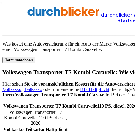
Versicherung
Autoversicherung
Volkswagen
durchblicker.
Starts
Kfz Versicherung für Ihren
Volkswagen Transporter 
Was kostet eine Autoversicherung für ein Auto der Marke
Volkswage
einen
Volkswagen
Transporter T7 Kombi Caravelle
:
Jetzt berechnen
Volkswagen
Transporter T7 Kombi Caravelle
: Wie vi
Hier sehen Sie die
voraussichtlichen Kosten für die Autoversicher
Vollkasko
,
Teilkasko
oder nur eine reine
Kfz-Haftpflicht
die richtige 
Ihren
Volkswagen Transporter T7 Kombi Caravelle
. Bei der Ein
Volkswagen
Transporter T7 Kombi Caravelle
110
PS,
diesel
,
202
Volkswagen
Transporter T7
Kombi Caravelle
,
110
PS,
diesel
,
2026
Vollkasko
Teilkasko
Haftpflicht