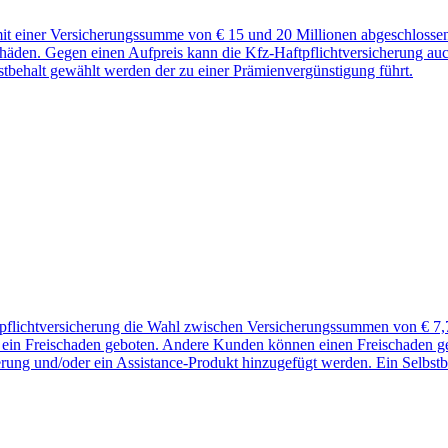
t einer Versicherungssumme von € 15 und 20 Millionen abgeschlossen
chäden. Gegen einen Aufpreis kann die Kfz-Haftpflichtversicherung auc
bstbehalt gewählt werden der zu einer Prämienvergünstigung führt.
tpflichtversicherung die Wahl zwischen Versicherungssummen von € 7,
nd, ein Freischaden geboten. Andere Kunden können einen Freischaden
rung und/oder ein Assistance-Produkt hinzugefügt werden. Ein Selbstbe