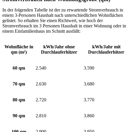
In der folgenden Tabelle ist der zu erwartende Stromverbrauch in
einem 3-Personen Haushalt nach unterschiedlichen Wohnflächen
gelistet. So erhalten Sie einen Richtwert, wie hoch der
Stromverbrauch im 3 Personen Haushalt in einer Wohnung oder in
einem Einfamilienhaus im Schnitt ausfällt:
Wohnfläche in
kWh/Jahr ohne
kWh/Jahr mit
qm (m²)
Durchlauferhitzer
Durchlauferhitzer
60 qm
2.540
3.590
70 qm
2.630
3.680
80 qm
2.720
3.770
90 qm
2.810
3.860
100 qm
2.900
3.950