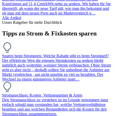
Kund:innen auf 11,4 Cent/kWh netto zu senken. Wir haben für Sie
überprüft, ab wann der neue Tarif gilt, wie man ihn bekommt und
ob man mit dem neuen Preis auch im Marktvergleich g…
Alle Artikel
Unser Ratgeber für mehr Durchblick
Tipps zu Strom & Fixkosten sparen
Sparen beim Strompreis: Welche Rabatte gibt es beim Stromtarif?
Der effektivste Weg die eigenen Stromkosten zu senken bleibt
natürlich auch weiterhin: weniger Strom verbrauchen. Ohne Strom
geht es aber nicht – deshalb sollten Sie unbedingt die Anbieter am
Markt vergleichen , um nicht unnötig zu viel zu bezahlen. Der
Wechsel zu einem günstigeren Anbieter spart…
Stromanschluss: Kosten, Vertragspartner & Arten
Den Stromanschluss zu verstehen ist im Grunde genommen ganz
einfach sobald man verstanden hat, welche Vertragsverhältnisse
bestehen und aus welchen Bestandteilen sich die Kosten für den
Stromanschluss zusammensetzen.