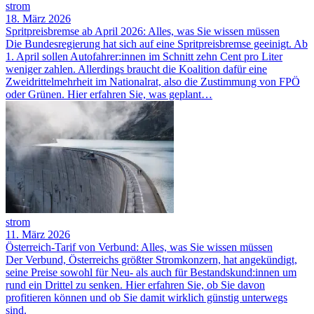
strom
18. März 2026
Spritpreisbremse ab April 2026: Alles, was Sie wissen müssen
Die Bundesregierung hat sich auf eine Spritpreisbremse geeinigt. Ab
1. April sollen Autofahrer:innen im Schnitt zehn Cent pro Liter
weniger zahlen. Allerdings braucht die Koalition dafür eine
Zweidrittelmehrheit im Nationalrat, also die Zustimmung von FPÖ
oder Grünen. Hier erfahren Sie, was geplant…
strom
11. März 2026
Österreich-Tarif von Verbund: Alles, was Sie wissen müssen
Der Verbund, Österreichs größter Stromkonzern, hat angekündigt,
seine Preise sowohl für Neu- als auch für Bestandskund:innen um
rund ein Drittel zu senken. Hier erfahren Sie, ob Sie davon
profitieren können und ob Sie damit wirklich günstig unterwegs
sind.