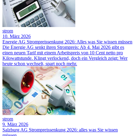
strom
10. März 2026
Energie AG Strompreissenkung 2026: Alles was Sie wissen müssen
Die Energie AG senkt ihren Strompreis: Ab 4. Mai 2026 gibt es
einen neuen Tarif mit einem Arbeitspreis von 10 Cent netto pro
Kilowattstunde. Klingt verlockend, doch ein Vergleich zeigt: Wer
heute schon wechselt, spart noch mehr.
strom
9. März 2026
Salzburg AG Strompreissenkung 2026: alles was Sie wissen
müssen.