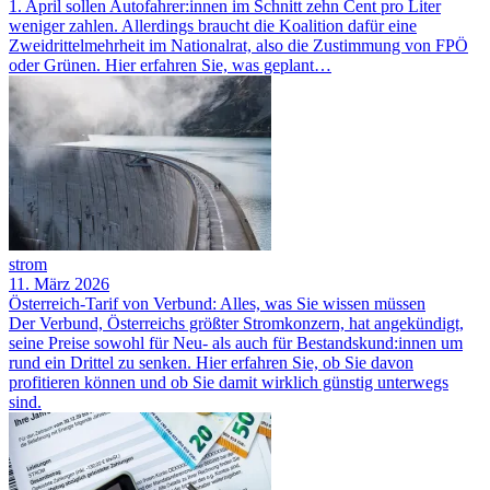
1. April sollen Autofahrer:innen im Schnitt zehn Cent pro Liter
weniger zahlen. Allerdings braucht die Koalition dafür eine
Zweidrittelmehrheit im Nationalrat, also die Zustimmung von FPÖ
oder Grünen. Hier erfahren Sie, was geplant…
strom
11. März 2026
Österreich-Tarif von Verbund: Alles, was Sie wissen müssen
Der Verbund, Österreichs größter Stromkonzern, hat angekündigt,
seine Preise sowohl für Neu- als auch für Bestandskund:innen um
rund ein Drittel zu senken. Hier erfahren Sie, ob Sie davon
profitieren können und ob Sie damit wirklich günstig unterwegs
sind.