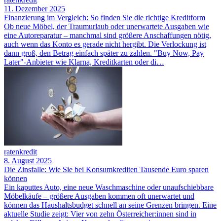
11. Dezember 2025
Finanzierung im Vergleich: So finden Sie die richtige Kreditform
Ob neue Möbel, der Traumurlaub oder unerwartete Ausgaben wie
eine Autoreparatur – manchmal sind größere Anschaffungen nötig,
auch wenn das Konto es gerade nicht hergibt. Die Verlockung ist
dann groß, den Betrag einfach später zu zahlen. "Buy Now, Pay
Later"-Anbieter wie Klarna, Kreditkarten oder di…
ratenkredit
8. August 2025
Die Zinsfalle: Wie Sie bei Konsumkrediten Tausende Euro sparen
können
Ein kaputtes Auto, eine neue Waschmaschine oder unaufschiebbare
Möbelkäufe – größere Ausgaben kommen oft unerwartet und
können das Haushaltsbudget schnell an seine Grenzen bringen. Eine
aktuelle Studie zeigt: Vier von zehn Österreicher:innen sind in