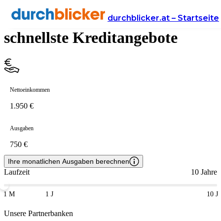
Expresskredit – Österreichs
durchblicker.at – Startseite
schnellste Kreditangebote
Nettoeinkommen
Ausgaben
Ihre monatlichen Ausgaben berechnen
Laufzeit
10 Jahre
1 M
1 J
10 J
Unsere Partnerbanken